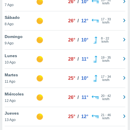
26°
/
10°
ublicidad y
km/h
7 Ago
do en
Sábado
 mismo.
17
-
33
26°
/
12°
km/h
sultar más
8 Ago
 en nuestra
 Cookies
y
Domingo
8
-
22
26°
/
10°
ualquier
km/h
9 Ago
ento
Lunes
 botón
19
-
35
28°
/
11°
km/h
10 Ago
ación de
kies
 disponible
Martes
17
-
34
25°
/
10°
e nuestra
km/h
11 Ago
.
Miércoles
IVAMENTE,
20
-
42
26°
/
11°
km/h
12 Ago
as
Jueves
21
-
46
25°
/
12°
 a cookies
km/h
13 Ago
 no aceptar