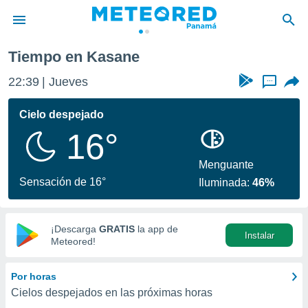
Tiempo en Kasane
privacidad
22:39
Jueves
...
o de
om.pa
com.pa) ha
Cielo despejado
ado por
16°
es para
ue la
 que se
Menguante
e calidad.
Sensación de 16°
Iluminada:
46%
eder a este
ediante las
opciones:
¡Descarga
GRATIS
la app de
Instalar
ookies y
Meteored!
e forma
Por horas
d digital
Cielos despejados en las próximas horas
ada, basada