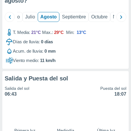
agosto
?
ados con el
 seleccionar
o.
yo
Junio
Julio
Agosto
Septiembre
Octubre
Noviemb
calización
precisa e
ión mediante
T. Media:
21°C
Max.:
29°C
Min:
13°C
Días de lluvia:
0
días
, publicidad
Acum. de lluvia:
0 mm
dos,
 publicidad
Viento medio:
11 km/h
,
ón de
 desarrollo
Salida y Puesta del sol
s.
Salida del sol
Puesta del sol
tros 1199
06:43
18:07
ios
Primera luz
Mediodía
Última luz