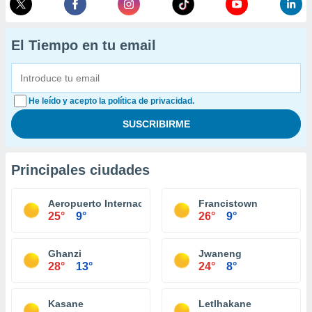
El Tiempo en tu email
He leído y acepto la política de privacidad.
Principales ciudades
Aeropuerto Internacional Sir Seretse Khama
Francistown
25°
9°
26°
9°
Ghanzi
Jwaneng
28°
13°
24°
8°
Kasane
Letlhakane