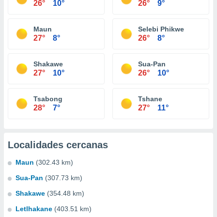
26°
10°
26°
9°
Maun
Selebi Phikwe
27°
8°
26°
8°
Shakawe
Sua-Pan
27°
10°
26°
10°
Tsabong
Tshane
28°
7°
27°
11°
Localidades cercanas
Maun
(302.43 km)
Sua-Pan
(307.73 km)
Shakawe
(354.48 km)
Letlhakane
(403.51 km)