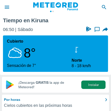
Tiempo en Kiruna
privacidad
06:50
Sábado
...
o de
om.pa
com.pa) ha
Cubierto
ado por
8°
es para
ue la
 que se
Norte
e calidad.
Sensación de 7°
8
18 km/h
eder a este
ediante las
opciones:
¡Descarga
GRATIS
la app de
Instalar
ookies y
Meteored!
e forma
Por horas
d digital
Cielos cubiertos en las próximas horas
ada, basada