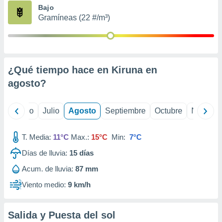
ados con el
Bajo
 seleccionar
Gramíneas (22 #/m³)
o.
calización
precisa e
ión mediante
¿Qué tiempo hace en Kiruna en
, publicidad
agosto
?
dos,
 publicidad
,
yo
Junio
Julio
Agosto
Septiembre
Octubre
Noviemb
ón de
 desarrollo
T. Media:
11°C
Max.:
15°C
Min:
7°C
s.
Días de lluvia:
15
días
tros 1199
ios
Acum. de lluvia:
87 mm
Viento medio:
9 km/h
Salida y Puesta del sol