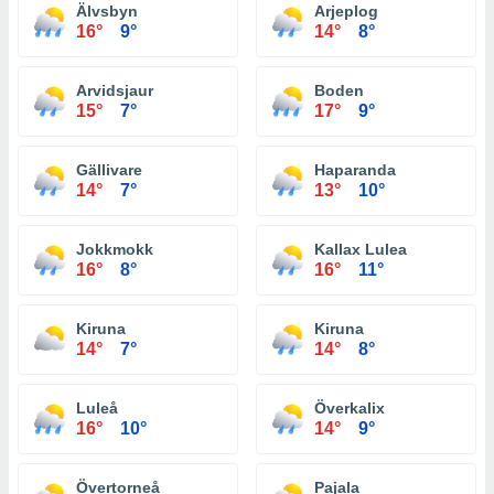
Älvsbyn
Arjeplog
16°
9°
14°
8°
Arvidsjaur
Boden
15°
7°
17°
9°
Gällivare
Haparanda
14°
7°
13°
10°
Jokkmokk
Kallax Lulea
16°
8°
16°
11°
Kiruna
Kiruna
14°
7°
14°
8°
Luleå
Överkalix
16°
10°
14°
9°
Övertorneå
Pajala