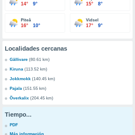
14°
9°
15°
8°
Piteå
Vidsel
16°
10°
17°
9°
Localidades cercanas
Gällivare
(80.61 km)
Kiruna
(113.52 km)
Jokkmokk
(140.45 km)
Pajala
(151.55 km)
Överkalix
(204.45 km)
Tiempo...
PDF
Más información