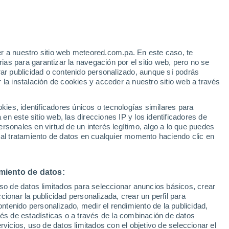
Riesgo de Índice UV 11+
¡Extremo!
Durante el dia de mañana
r a nuestro sitio web meteored.com.pa. En este caso, te
/h
as para garantizar la navegación por el sitio web, pero no se
rar publicidad o contenido personalizado, aunque sí podrás
 la instalación de cookies y acceder a nuestro sitio web a través
via
Satélites
Modelos
es, identificadores únicos o tecnologías similares para
n este sitio web, las direcciones IP y los identificadores de
rsonales en virtud de un interés legítimo, algo a lo que puedes
 al tratamiento de datos en cualquier momento haciendo clic en
omingo
Lunes
Martes
Miércoles
9 Ago
10 Ago
11 Ago
12 Ago
miento de datos:
uso de datos limitados para seleccionar anuncios básicos, crear
70%
80%
50%
ccionar la publicidad personalizada, crear un perfil para
0.5 mm
1.6 mm
0.5 mm
ontenido personalizado, medir el rendimiento de la publicidad,
37°
/
27°
37°
/
27°
38°
/
27°
39°
/
27°
vés de estadísticas o a través de la combinación de datos
rvicios, uso de datos limitados con el objetivo de seleccionar el