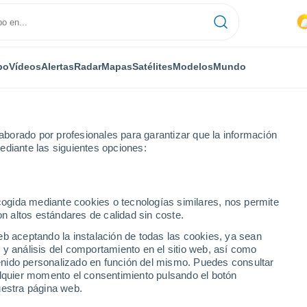
po
Vídeos
Alertas
Radar
Mapas
Satélites
Modelos
Mundo
borado por profesionales para garantizar que la información
ediante las siguientes opciones:
ecogida mediante cookies o tecnologías similares, nos permite
on altos estándares de calidad sin coste.
ico)
eb aceptando la instalación de todas las cookies, ya sean
 y análisis del comportamiento en el sitio web, así como
...
ntenido personalizado en función del mismo. Puedes consultar
alquier momento el consentimiento pulsando el botón
Por horas
uestra página web.
Calor Húmedo Sofocante en las
próximas horas