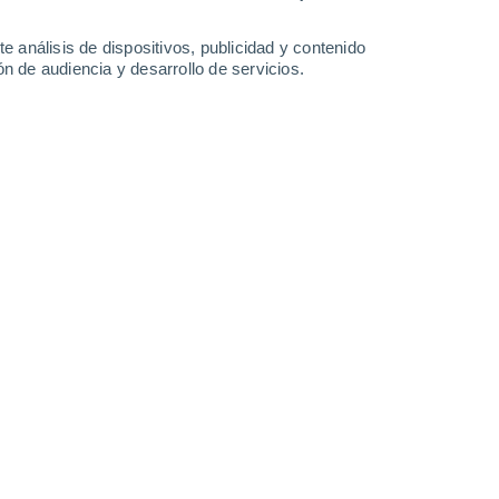
-
30
km/h
15
-
31
km/h
17
-
32
km/h
17
-
35
km/h
e análisis de dispositivos, publicidad y contenido
n de audiencia y desarrollo de servicios.
s
Este
1 Bajo
°
1
-
23 km/h
FPS:
no
s
Sur
0 Bajo
°
10
-
28 km/h
FPS:
no
s
Sur
0 Bajo
°
18
-
32 km/h
FPS:
no
s
Sur
0 Bajo
°
19
-
34 km/h
FPS:
no
s
Sur
0 Bajo
°
19
-
32 km/h
FPS:
no