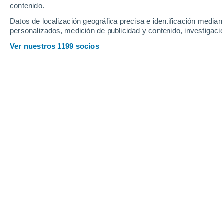
contenido.
17
-
34
km/h
26
-
43
km/h
17
19
-
34
km/h
Datos de localización geográfica precisa e identificación mediant
personalizados, medición de publicidad y contenido, investigació
Tiempo en La Paz hoy
, 6 de agosto
Ver nuestros 1199 socios
Nubes y claro
36°
17:00
Sensación T.
40
Nubes y claro
34°
18:00
Sensación T.
38
Nubes y claro
32°
19:00
Sensación T.
35
Nubes y claro
30°
20:00
Sensación T.
33
Nubes y claro
29°
21:00
Sensación T.
32