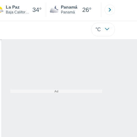
La Paz
Panamá
David
34°
26°
Baja California Sur
Panamá
Chiriquí
°C