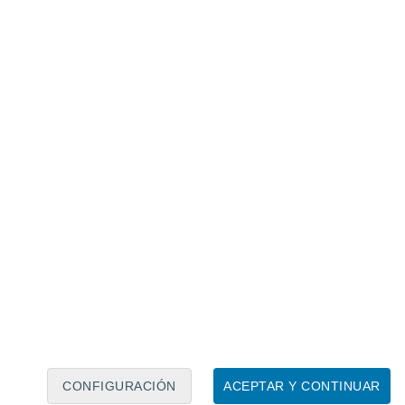
Calendario lunar
Lun
Mar
Mié
Jue
Vie
Sáb
Dom
6
7
8
9
10
11
12
13
14
15
16
17
18
19
CONFIGURACIÓN
ACEPTAR Y CONTINUAR
7.5