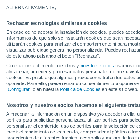
34°
ALTERNATIVAMENTE,
Rechazar tecnologías similares a cookies
Sur
En caso de no aceptar la instalación de cookies, puedes accede
Sensación de 38°
10
-
28 km
informamos de que solo se instalarán cookies que sean necesari
utilizarán cookies para analizar el comportamiento ni para most
visualizar publicidad general no personalizada. Puedes rechazar
de este abono pulsando el botón "Rechazar".
Tiempo 1 - 7 días
Mapa de nubosidad
Radar de llu
Con su consentimiento, nosotros y
nuestros socios
usamos cooki
almacenar, acceder y procesar datos personales como su visita e
cookies. Es posible que algunos proveedores traten tus datos pe
oponerte. Para ello, puede retirar su consentimiento u oponerse
Mañana
Sábado
D
Hoy
"Configurar"
o en nuestra
Política de Cookies
en este sitio web.
7 Ago
8 Ago
6 Ago
Nosotros y nuestros socios hacemos el siguiente trata
Almacenar la información en un dispositivo y/o acceder a ella, 
40%
perfiles para publicidad personalizada, utilizar perfiles para sele
0.1 mm
personalizar el contenido, uso de perfiles para la selección de c
38°
/
26°
39°
/
26°
37°
/
24°
medir el rendimiento del contenido, comprender al público a tra
procedentes de diferentes fuentes, desarrollo y mejora de los se