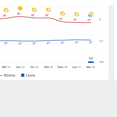
40°
39°
39°
39°
37°
5
37°
37°
2.5
27°
27°
27°
27°
27°
27°
27°
0.2
mm
Mié
12
Jue
13
Vie
14
Sáb
15
Dom
16
Lun
17
Mar
18
Mínima
Lluvia