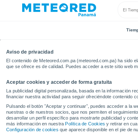
Tiem
Aviso de privacidad
El contenido de Meteored.com.pa (meteored.com.pa) ha sido ela
que se ofrece es de calidad. Puedes acceder a este sitio web m
Aceptar cookies y acceder de forma gratuita
Inicio
México
Baja California Sur
La Paz
La publicidad digital personalizada, basada en la información r
financiar nuestra actividad para seguir ofreciéndote contenido c
Tiempo en La Paz (Méx
Pulsando el botón "Aceptar y continuar", puedes acceder a la w
nuestras o de nuestros socios, que nos permiten el seguimiento
17:33
Jueves
desarrollar un perfil específico para mostrarte publicidad y co
más información en nuestra
Política de Cookies
y retirar en cu
Configuración de cookies
que aparece disponible en el pie de n
Nubes y claros