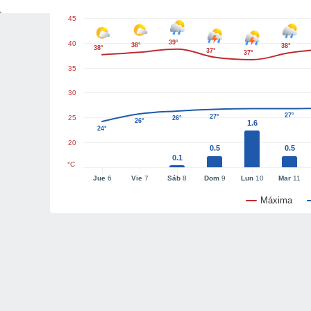
45
39°
40
38°
38°
38°
37°
37°
35
30
27°
27°
25
26°
26°
1.6
24°
20
0.5
0.5
0.1
°C
Jue
6
Vie
7
Sáb
8
Dom
9
Lun
10
Mar
11
Máxima