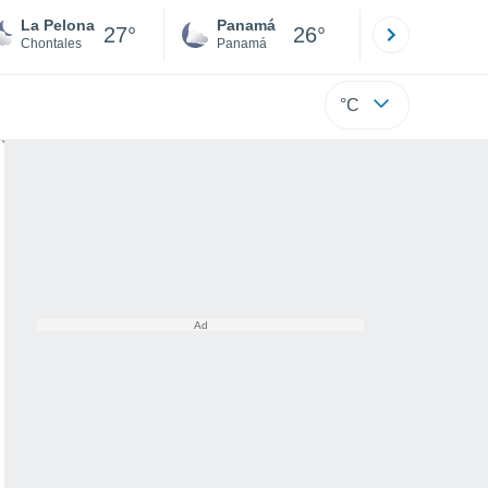
La Pelona
Panamá
David
27°
26°
Chontales
Panamá
Chiriquí
°C