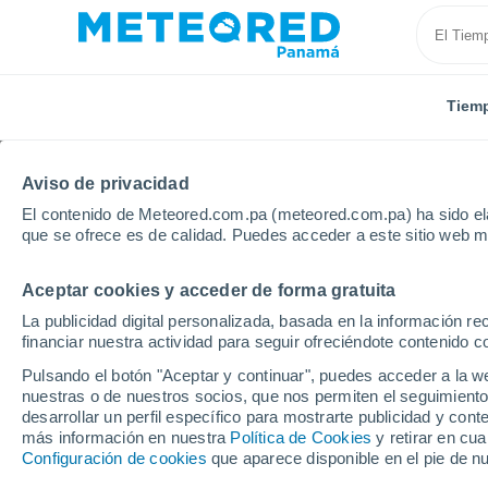
Tiem
Aviso de privacidad
El contenido de Meteored.com.pa (meteored.com.pa) ha sido ela
que se ofrece es de calidad. Puedes acceder a este sitio web m
Aceptar cookies y acceder de forma gratuita
Inicio
Nicaragua
Departamento de Chontales
L
La publicidad digital personalizada, basada en la información r
financiar nuestra actividad para seguir ofreciéndote contenido c
Tiempo en La Pelona
Pulsando el botón "Aceptar y continuar", puedes acceder a la w
nuestras o de nuestros socios, que nos permiten el seguimiento
00:22
Domingo
desarrollar un perfil específico para mostrarte publicidad y co
más información en nuestra
Política de Cookies
y retirar en cu
Configuración de cookies
que aparece disponible en el pie de n
Parcialmente nuboso