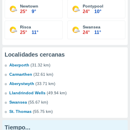
Newtown
Pontypool
25°
9°
24°
10°
Risca
Swansea
25°
11°
24°
11°
Localidades cercanas
Aberporth
(31.32 km)
Carmarthen
(32.61 km)
Aberystwyth
(33.71 km)
Llandrindod Wells
(49.94 km)
Swansea
(55.67 km)
St. Thomas
(55.75 km)
Tiempo...