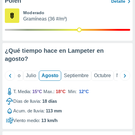
Polen
ados con el
Detalle
 seleccionar
o.
Moderado
Gramíneas (36 #/m³)
calización
precisa e
ión mediante
, publicidad
¿Qué tiempo hace en Lampeter en
dos,
agosto
?
 publicidad
,
ón de
yo
Junio
Julio
Agosto
Septiembre
Octubre
Noviemb
 desarrollo
s.
T. Media:
15°C
Max.:
18°C
Min:
12°C
tros 1199
ios
Días de lluvia:
18
días
Acum. de lluvia:
113 mm
Viento medio:
13 km/h