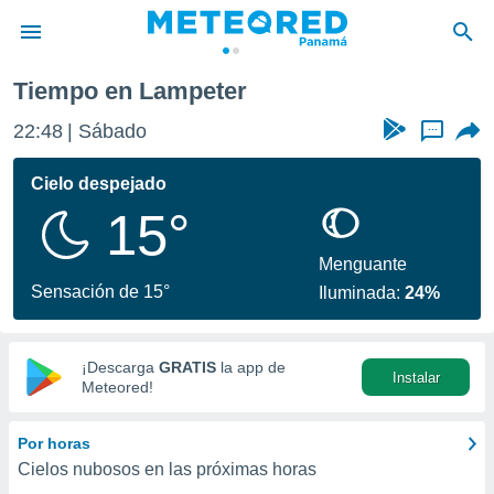
Tiempo en Lampeter
privacidad
22:48
Sábado
...
o de
om.pa
com.pa) ha
Cielo despejado
ado por
15°
es para
ue la
 que se
Menguante
e calidad.
Sensación de 15°
Iluminada:
24%
eder a este
ediante las
opciones:
¡Descarga
GRATIS
la app de
Instalar
ookies y
Meteored!
e forma
Por horas
d digital
Cielos nubosos en las próximas horas
ada, basada