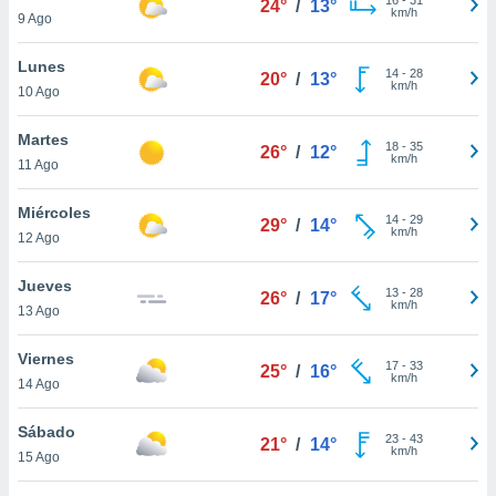
24°
/
13°
ublicidad y
km/h
9 Ago
do en
Lunes
 mismo.
14
-
28
20°
/
13°
km/h
sultar más
10 Ago
 en nuestra
 Cookies
y
Martes
18
-
35
26°
/
12°
ualquier
km/h
11 Ago
ento
Miércoles
 botón
14
-
29
29°
/
14°
km/h
12 Ago
ación de
kies
 disponible
Jueves
13
-
28
26°
/
17°
e nuestra
km/h
13 Ago
.
Viernes
IVAMENTE,
17
-
33
25°
/
16°
km/h
14 Ago
as
Sábado
23
-
43
21°
/
14°
 a cookies
km/h
15 Ago
 no aceptar