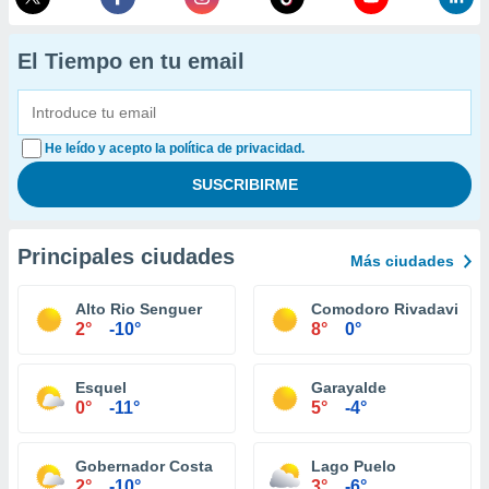
El Tiempo en tu email
He leído y acepto la política de privacidad.
Principales ciudades
Más ciudades
Alto Rio Senguer
Comodoro Rivadavia
2°
-10°
8°
0°
Esquel
Garayalde
0°
-11°
5°
-4°
Gobernador Costa
Lago Puelo
2°
-10°
3°
-6°