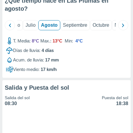
¿Qué tiempo hace en Las Plumas en
ados con el
 seleccionar
agosto
?
o.
calización
yo
Junio
Julio
Agosto
Septiembre
Octubre
Noviemb
precisa e
ión mediante
T. Media:
8°C
Max.:
13°C
Min:
4°C
, publicidad
Días de lluvia:
4
días
dos,
Acum. de lluvia:
17 mm
 publicidad
,
Viento medio:
17 km/h
ón de
 desarrollo
s.
Salida y Puesta del sol
tros 1199
Salida del sol
Puesta del sol
ios
08:30
18:38