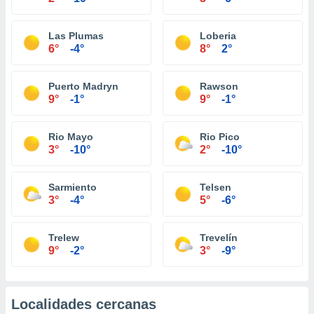
Las Plumas
Loberia
6°
-4°
8°
2°
Puerto Madryn
Rawson
9°
-1°
9°
-1°
Rio Mayo
Rio Pico
3°
-10°
2°
-10°
Sarmiento
Telsen
3°
-4°
5°
-6°
Trelew
Trevelín
9°
-2°
3°
-9°
Localidades cercanas