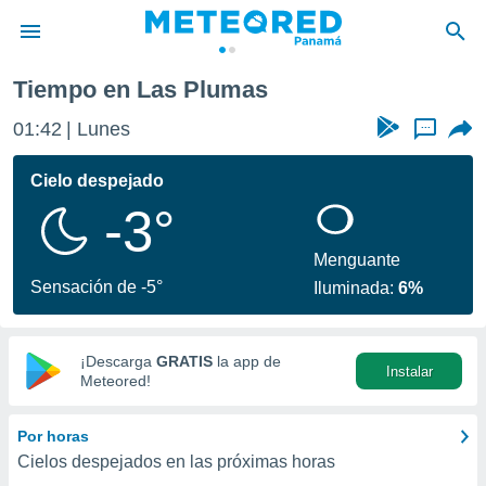
Tiempo en Las Plumas
privacidad
01:42
Lunes
...
o de
om.pa
com.pa) ha
Cielo despejado
ado por
-3°
es para
ue la
 que se
Menguante
e calidad.
Sensación de -5°
Iluminada:
6%
eder a este
ediante las
opciones:
¡Descarga
GRATIS
la app de
Instalar
ookies y
Meteored!
e forma
Por horas
d digital
Cielos despejados en las próximas horas
ada, basada