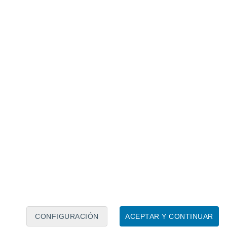
Calendario lunar
Lun
Mar
Mié
Jue
Vie
Sáb
Dom
7
8
9
10
11
12
13
14
15
16
17
18
19
20
CONFIGURACIÓN
ACEPTAR Y CONTINUAR