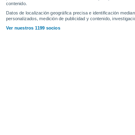
contenido.
11
-
21
km/h
10
-
23
km/h
20
15
-
32
km/h
Datos de localización geográfica precisa e identificación mediant
personalizados, medición de publicidad y contenido, investigació
Tiempo en Leeuwarden hoy
, 7 de ago
Ver nuestros 1199 socios
Nubes y claros
14°
03:00
Sensación T.
14°
Nubes y claros
14°
04:00
Sensación T.
14°
Nubes y claros
14°
05:00
Sensación T.
14°
Parcialmente n
14°
06:00
Sensación T.
14°
Cubierto
15°
08:00
Sensación T.
15°