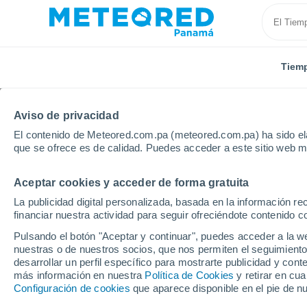
Tiem
Aviso de privacidad
El contenido de Meteored.com.pa (meteored.com.pa) ha sido ela
que se ofrece es de calidad. Puedes acceder a este sitio web m
Aceptar cookies y acceder de forma gratuita
Inicio
Holanda
Provincia de Frisia
Leeuwarden
La publicidad digital personalizada, basada en la información r
financiar nuestra actividad para seguir ofreciéndote contenido c
Tiempo en Leeuwarde
Pulsando el botón "Aceptar y continuar", puedes acceder a la w
nuestras o de nuestros socios, que nos permiten el seguimiento
02:40
Viernes
desarrollar un perfil específico para mostrarte publicidad y co
más información en nuestra
Política de Cookies
y retirar en cu
Configuración de cookies
que aparece disponible en el pie de n
Nubes y claros