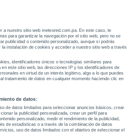
e
r a nuestro sitio web meteored.com.pa. En este caso, te
:
35%
as para garantizar la navegación por el sitio web, pero no se
rar publicidad o contenido personalizado, aunque sí podrás
 la instalación de cookies y acceder a nuestro sitio web a través
atélites
Modelos
es, identificadores únicos o tecnologías similares para
n este sitio web, las direcciones IP y los identificadores de
rsonales en virtud de un interés legítimo, algo a lo que puedes
 al tratamiento de datos en cualquier momento haciendo clic en
Lunes
Martes
Miércoles
Jueves
10 Ago
11 Ago
12 Ago
13 Ago
miento de datos:
uso de datos limitados para seleccionar anuncios básicos, crear
ccionar la publicidad personalizada, crear un perfil para
ontenido personalizado, medir el rendimiento de la publicidad,
21°
/
16°
21°
/
14°
26°
/
12°
32°
/
16°
vés de estadísticas o a través de la combinación de datos
rvicios, uso de datos limitados con el objetivo de seleccionar el