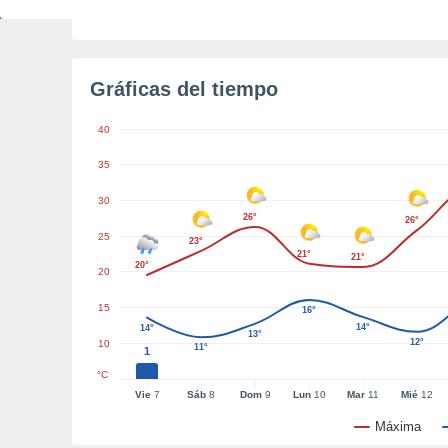
Tiempo para el amanecer
2h 41m
Gráficas del tiempo
40
35
30
26°
26°
25
23°
21°
21°
20°
20
15
16°
14°
14°
13°
12°
10
11°
1
°C
Vie
7
Sáb
8
Dom
9
Lun
10
Mar
11
Mié
12
Máxima