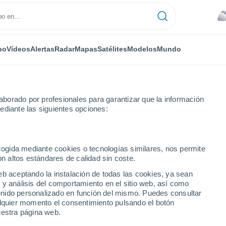
po
Vídeos
Alertas
Radar
Mapas
Satélites
Modelos
Mundo
borado por profesionales para garantizar que la información
ediante las siguientes opciones:
ecogida mediante cookies o tecnologías similares, nos permite
on altos estándares de calidad sin coste.
n
eb aceptando la instalación de todas las cookies, ya sean
 y análisis del comportamiento en el sitio web, así como
...
ntenido personalizado en función del mismo. Puedes consultar
alquier momento el consentimiento pulsando el botón
Por horas
uestra página web.
Cielos cubiertos en las próximas
horas