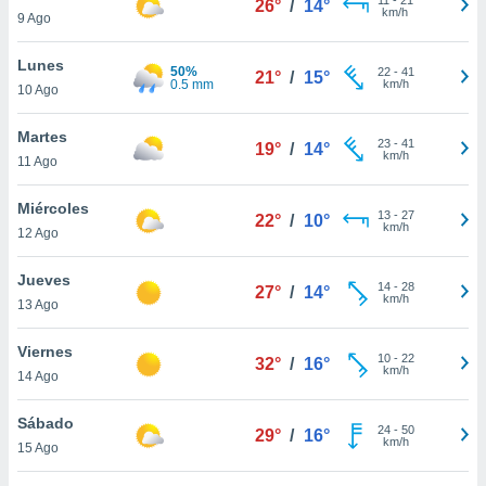
26°
/
14°
ublicidad y
km/h
9 Ago
do en
Lunes
 mismo.
50%
22
-
41
21°
/
15°
0.5 mm
km/h
sultar más
10 Ago
 en nuestra
 Cookies
y
Martes
23
-
41
19°
/
14°
ualquier
km/h
11 Ago
ento
Miércoles
 botón
13
-
27
22°
/
10°
km/h
12 Ago
ación de
kies
 disponible
Jueves
14
-
28
27°
/
14°
e nuestra
km/h
13 Ago
.
Viernes
IVAMENTE,
10
-
22
32°
/
16°
km/h
14 Ago
as
Sábado
24
-
50
29°
/
16°
 a cookies
km/h
15 Ago
 no aceptar