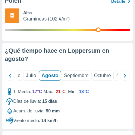
Polen
ados con el
Detalle
 seleccionar
o.
Alto
Gramíneas (102 #/m³)
calización
precisa e
ión mediante
, publicidad
¿Qué tiempo hace en Loppersum en
dos,
agosto
?
 publicidad
,
ón de
yo
Junio
Julio
Agosto
Septiembre
Octubre
Noviemb
 desarrollo
s.
T. Media:
17°C
Max.:
21°C
Min:
13°C
tros 1199
ios
Días de lluvia:
15
días
Acum. de lluvia:
90 mm
Viento medio:
14 km/h