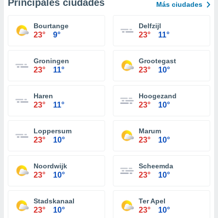
Principales ciudades
Más ciudades
Bourtange
Delfzijl
23°
9°
23°
11°
Groningen
Grootegast
23°
11°
23°
10°
Haren
Hoogezand
23°
11°
23°
10°
Loppersum
Marum
23°
10°
23°
10°
Noordwijk
Scheemda
23°
10°
23°
10°
Stadskanaal
Ter Apel
23°
10°
23°
10°