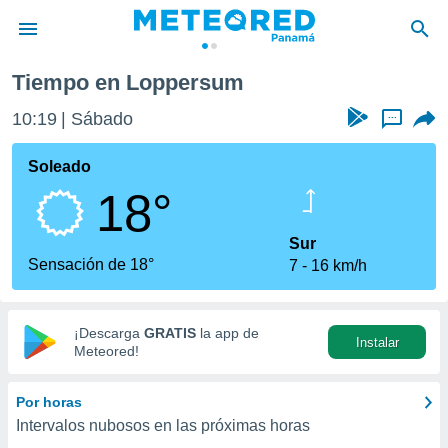
Tiempo en Loppersum
privacidad
10:19
Sábado
...
o de
om.pa
com.pa) ha
Soleado
ado por
18°
es para
ue la
 que se
Sur
e calidad.
Sensación de 18°
7
16 km/h
eder a este
ediante las
opciones:
¡Descarga
GRATIS
la app de
Instalar
ookies y
Meteored!
e forma
Por horas
d digital
Intervalos nubosos en las próximas horas
ada, basada