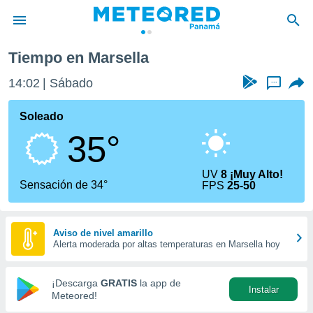
no
Marsella
Tiempo en Marsella
privacidad
14:02
Sábado
...
o de
om.pa
com.pa) ha
Soleado
ado por
35°
es para
ue la
 que se
UV
8 ¡Muy Alto!
e calidad.
Sensación de 34°
FPS
25-50
eder a este
ediante las
opciones:
Aviso de nivel amarillo
Alerta moderada por altas temperaturas en Marsella hoy
ookies y
e forma
¡Descarga
GRATIS
la app de
Instalar
d digital
Meteored!
ada, basada