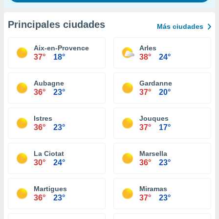
Principales ciudades
Más ciudades
Aix-en-Provence
Arles
37°
18°
38°
24°
Aubagne
Gardanne
36°
23°
37°
20°
Istres
Jouques
36°
23°
37°
17°
La Ciotat
Marsella
30°
24°
36°
23°
Martigues
Miramas
36°
23°
37°
23°