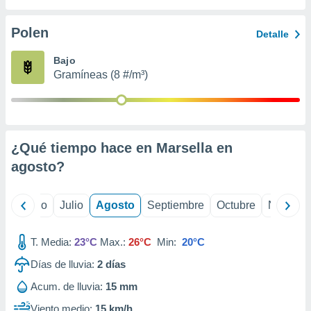
ados con el
 seleccionar
o.
Polen
Detalle
calización
Bajo
precisa e
Gramíneas (8 #/m³)
ión mediante
, publicidad
dos,
 publicidad
¿Qué tiempo hace en Marsella en
,
agosto
?
ón de
 desarrollo
s.
yo
Junio
Julio
Agosto
Septiembre
Octubre
Noviemb
tros 1199
ios
T. Media:
23°C
Max.:
26°C
Min:
20°C
Días de lluvia:
2
días
Acum. de lluvia:
15 mm
Viento medio:
15 km/h