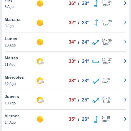
ublicidad y
12
-
34
36°
/
23°
km/h
8 Ago
do en
 mismo.
Mañana
15
-
38
32°
/
23°
sultar más
km/h
9 Ago
 en nuestra
 Cookies
y
Lunes
14
-
36
ualquier
34°
/
24°
km/h
10 Ago
ento
 botón
Martes
12
-
37
33°
/
24°
ación de
km/h
11 Ago
kies
 disponible
Miércoles
9
-
30
e nuestra
33°
/
23°
km/h
12 Ago
.
Jueves
IVAMENTE,
11
-
35
35°
/
25°
km/h
13 Ago
as
Viernes
9
-
35
35°
/
26°
 a cookies
km/h
14 Ago
 no aceptar