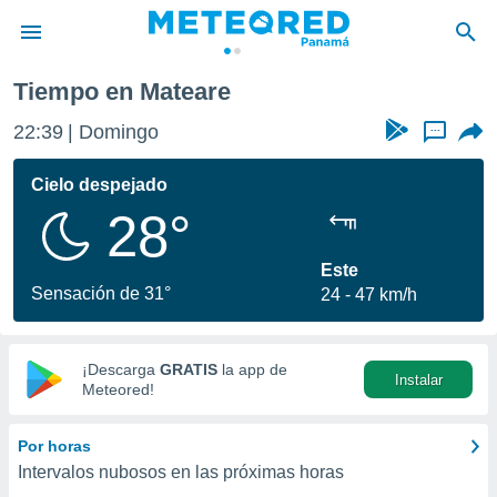
Tiempo en Mateare
privacidad
22:39
Domingo
...
o de
om.pa
com.pa) ha
Cielo despejado
ado por
28°
es para
ue la
 que se
Este
e calidad.
Sensación de 31°
24
47 km/h
eder a este
ediante las
opciones:
¡Descarga
GRATIS
la app de
Instalar
ookies y
Meteored!
e forma
Por horas
d digital
Intervalos nubosos en las próximas horas
ada, basada