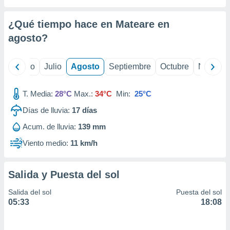
ados con el
 seleccionar
o.
¿Qué tiempo hace en Mateare en
calización
agosto
?
precisa e
ión mediante
yo
Junio
Julio
Agosto
Septiembre
Octubre
Noviemb
, publicidad
T. Media:
28°C
Max.:
34°C
Min:
25°C
dos,
 publicidad
Días de lluvia:
17
días
,
ón de
Acum. de lluvia:
139 mm
 desarrollo
Viento medio:
11 km/h
s.
tros 1199
ios
Salida y Puesta del sol
Salida del sol
Puesta del sol
05:33
18:08