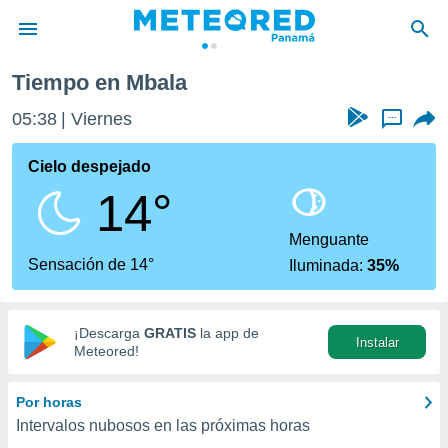
Tiempo en Mbala
privacidad
05:38
Viernes
...
o de
om.pa
com.pa) ha
Cielo despejado
ado por
14°
es para
ue la
 que se
Menguante
e calidad.
Sensación de 14°
Iluminada:
35%
eder a este
ediante las
opciones:
¡Descarga
GRATIS
la app de
Instalar
ookies y
Meteored!
e forma
Por horas
d digital
Intervalos nubosos en las próximas horas
ada, basada