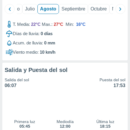
ados con el
 seleccionar
yo
Junio
Julio
Agosto
Septiembre
Octubre
Noviemb
o.
calización
T. Media:
22°C
Max.:
27°C
Min:
16°C
precisa e
ión mediante
Días de lluvia:
0
días
, publicidad
Acum. de lluvia:
0 mm
Viento medio:
10 km/h
dos,
 publicidad
,
Salida y Puesta del sol
ón de
 desarrollo
Salida del sol
Puesta del sol
s.
06:07
17:53
tros 1199
ios
Primera luz
Mediodía
Última luz
05:45
12:00
18:15