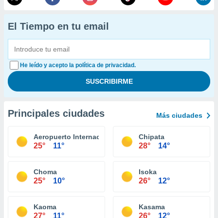
El Tiempo en tu email
He leído y acepto la política de privacidad.
Principales ciudades
Más ciudades
Aeropuerto Internacional de Lusaka
Chipata
25°
11°
28°
14°
Choma
Isoka
25°
10°
26°
12°
Kaoma
Kasama
27°
11°
26°
12°