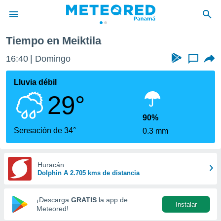
Tiempo en Meiktila
privacidad
16:40
Domingo
...
o de
om.pa
com.pa) ha
Lluvia débil
ado por
29°
es para
ue la
 que se
90%
e calidad.
Sensación de 34°
0.3 mm
eder a este
ediante las
opciones:
Huracán
Dolphin A 2.705 kms de distancia
ookies y
e forma
¡Descarga
GRATIS
la app de
Instalar
d digital
Meteored!
ada, basada