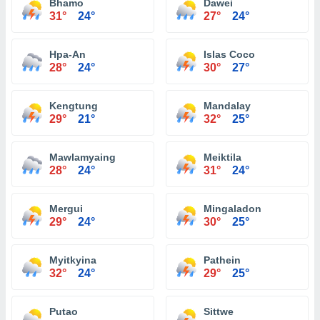
Bhamo
Dawei
31°
24°
27°
24°
Hpa-An
Islas Coco
28°
24°
30°
27°
Kengtung
Mandalay
29°
21°
32°
25°
Mawlamyaing
Meiktila
28°
24°
31°
24°
Mergui
Mingaladon
29°
24°
30°
25°
Myitkyina
Pathein
32°
24°
29°
25°
Putao
Sittwe