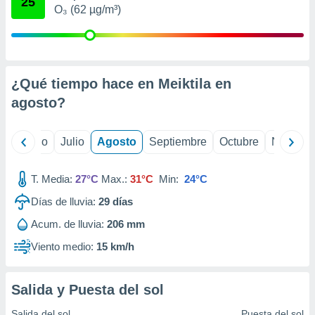
25
ados con el
O₃ (62 µg/m³)
 seleccionar
o.
calización
precisa e
ión mediante
¿Qué tiempo hace en Meiktila en
agosto
?
, publicidad
dos,
yo
Junio
Julio
Agosto
Septiembre
Octubre
Noviemb
 publicidad
,
ón de
T. Media:
27°C
Max.:
31°C
Min:
24°C
 desarrollo
s.
Días de lluvia:
29
días
tros 1199
Acum. de lluvia:
206 mm
ios
Viento medio:
15 km/h
Salida y Puesta del sol
Salida del sol
Puesta del sol