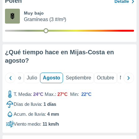
Polen
ados con el
Detalle
 seleccionar
o.
Muy bajo
Gramíneas (3 #/m³)
calización
precisa e
ión mediante
, publicidad
¿Qué tiempo hace en Mijas-Costa en
dos,
agosto
?
 publicidad
,
ón de
yo
Junio
Julio
Agosto
Septiembre
Octubre
Noviemb
 desarrollo
s.
T. Media:
24°C
Max.:
27°C
Min:
22°C
tros 1199
ios
Días de lluvia:
1
días
Acum. de lluvia:
4 mm
Viento medio:
11 km/h