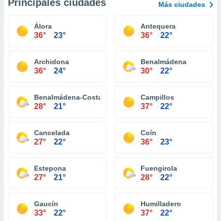
Principales ciudades
Más ciudades
Álora
Antequera
36°
23°
36°
22°
Archidona
Benalmádena
36°
24°
30°
22°
Benalmádena-Costa
Campillos
28°
21°
37°
22°
Cancelada
Coín
27°
22°
36°
23°
Estepona
Fuengirola
27°
21°
28°
22°
Gaucín
Humilladero
33°
22°
37°
22°