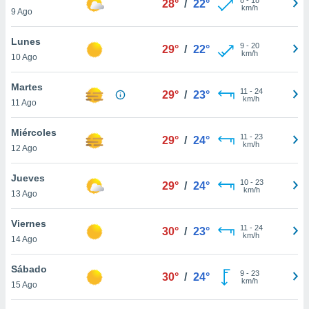
28°
/
22°
ublicidad y
km/h
9 Ago
do en
Lunes
 mismo.
9
-
20
29°
/
22°
km/h
sultar más
10 Ago
 en nuestra
 Cookies
y
Martes
11
-
24
29°
/
23°
ualquier
km/h
11 Ago
ento
Miércoles
 botón
11
-
23
29°
/
24°
km/h
12 Ago
ación de
kies
 disponible
Jueves
10
-
23
29°
/
24°
e nuestra
km/h
13 Ago
.
Viernes
IVAMENTE,
11
-
24
30°
/
23°
km/h
14 Ago
as
Sábado
9
-
23
30°
/
24°
 a cookies
km/h
15 Ago
 no aceptar