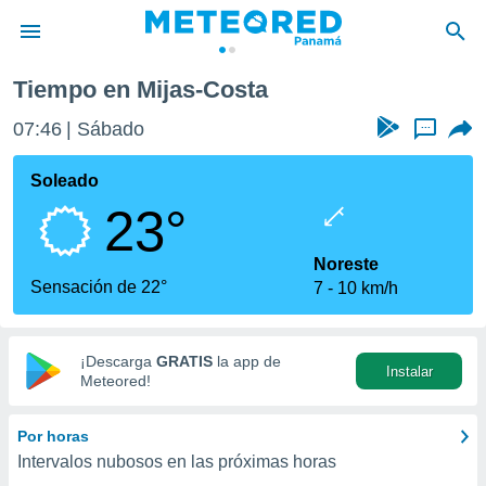
sta
Tiempo en Mijas-Costa
privacidad
07:46
Sábado
...
o de
om.pa
com.pa) ha
Soleado
ado por
23°
es para
ue la
 que se
Noreste
e calidad.
Sensación de 22°
7
10 km/h
eder a este
ediante las
opciones:
¡Descarga
GRATIS
la app de
Instalar
ookies y
Meteored!
e forma
Por horas
d digital
Intervalos nubosos en las próximas horas
ada, basada