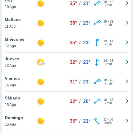
ublicidad y
19
-
40
35°
/
21°
km/h
10 Ago
do en
 mismo.
Mañana
19
-
39
36°
/
23°
sultar más
km/h
11 Ago
 en nuestra
 Cookies
y
Miércoles
19
-
41
ualquier
35°
/
23°
km/h
12 Ago
ento
 botón
Jueves
14
-
36
32°
/
23°
ación de
km/h
13 Ago
kies
 disponible
Viernes
18
-
40
e nuestra
31°
/
21°
km/h
14 Ago
.
Sábado
IVAMENTE,
16
-
36
32°
/
20°
km/h
15 Ago
as
Domingo
11
-
36
35°
/
21°
 a cookies
km/h
16 Ago
 no aceptar