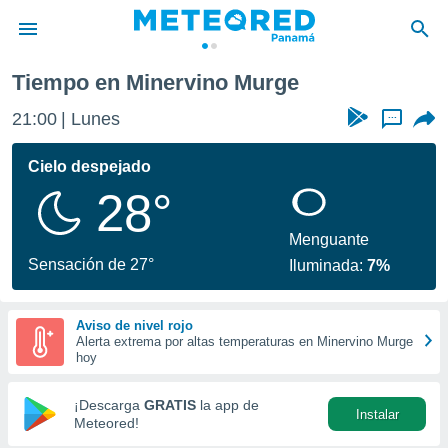
Tiempo en Minervino Murge
privacidad
21:00
Lunes
...
o de
om.pa
com.pa) ha
Cielo despejado
ado por
28°
es para
ue la
 que se
Menguante
e calidad.
Sensación de 27°
Iluminada:
7%
eder a este
ediante las
opciones:
Aviso de nivel rojo
Alerta extrema por altas temperaturas en Minervino Murge
ookies y
hoy
e forma
¡Descarga
GRATIS
la app de
Instalar
d digital
Meteored!
ada, basada