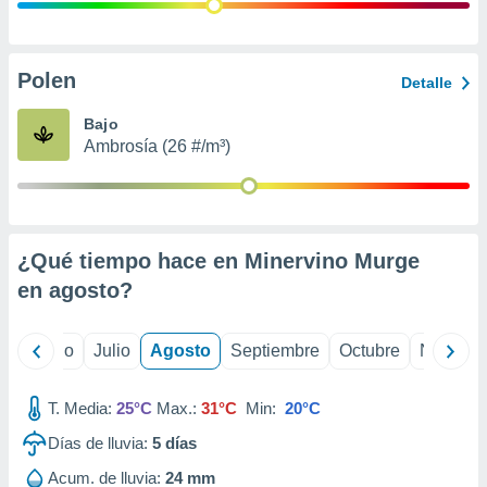
ados con el
 seleccionar
o.
calización
Polen
Detalle
precisa e
ión mediante
Bajo
Ambrosía (26 #/m³)
, publicidad
dos,
 publicidad
,
¿Qué tiempo hace en Minervino Murge
ón de
 desarrollo
en
agosto
?
s.
tros 1199
yo
Junio
Julio
Agosto
Septiembre
Octubre
Noviemb
ios
T. Media:
25°C
Max.:
31°C
Min:
20°C
Días de lluvia:
5
días
Acum. de lluvia:
24 mm