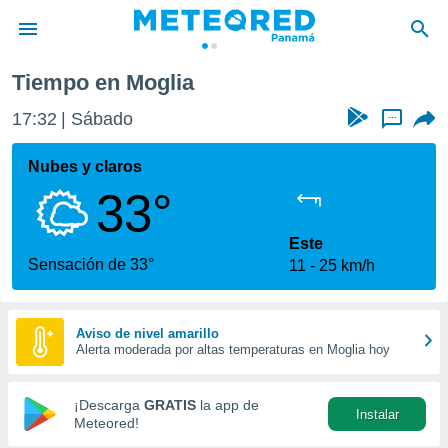
Tiempo en Moglia
privacidad
17:32
Sábado
...
o de
om.pa
com.pa) ha
Nubes y claros
ado por
33°
es para
ue la
 que se
Este
e calidad.
Sensación de 33°
11
25 km/h
eder a este
ediante las
opciones:
Aviso de nivel amarillo
Alerta moderada por altas temperaturas en Moglia hoy
ookies y
e forma
¡Descarga
GRATIS
la app de
Instalar
d digital
Meteored!
ada, basada