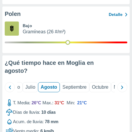
ados con el
 seleccionar
o.
Polen
Detalle
calización
Bajo
precisa e
Gramíneas (26 #/m³)
ión mediante
, publicidad
dos,
 publicidad
¿Qué tiempo hace en Moglia en
,
agosto
?
ón de
 desarrollo
s.
yo
Junio
Julio
Agosto
Septiembre
Octubre
Noviemb
tros 1199
ios
T. Media:
26°C
Max.:
31°C
Min:
21°C
Días de lluvia:
10
días
Acum. de lluvia:
78 mm
Viento medio:
6 km/h