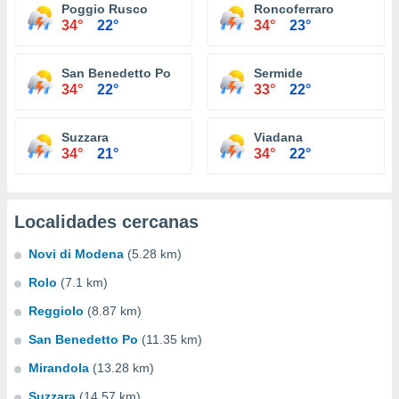
Poggio Rusco
Roncoferraro
34°
22°
34°
23°
San Benedetto Po
Sermide
34°
22°
33°
22°
Suzzara
Viadana
34°
21°
34°
22°
Localidades cercanas
Novi di Modena
(5.28 km)
Rolo
(7.1 km)
Reggiolo
(8.87 km)
San Benedetto Po
(11.35 km)
Mirandola
(13.28 km)
Suzzara
(14.57 km)