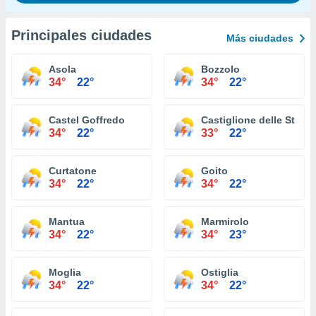
Principales ciudades
Más ciudades
Asola
Bozzolo
34°
22°
34°
22°
Castel Goffredo
Castiglione delle Stivie
34°
22°
33°
22°
Curtatone
Goito
34°
22°
34°
22°
Mantua
Marmirolo
34°
22°
34°
23°
Moglia
Ostiglia
34°
22°
34°
22°