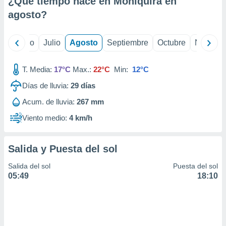
¿Qué tiempo hace en Moniquira en
ados con el
 seleccionar
agosto
?
o.
calización
yo
Junio
Julio
Agosto
Septiembre
Octubre
Noviemb
precisa e
ión mediante
T. Media:
17°C
Max.:
22°C
Min:
12°C
, publicidad
Días de lluvia:
29
días
dos,
Acum. de lluvia:
267 mm
 publicidad
,
Viento medio:
4 km/h
ón de
 desarrollo
s.
Salida y Puesta del sol
tros 1199
Salida del sol
Puesta del sol
ios
05:49
18:10