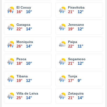
El Cocuy
Firavitoba
16°
10°
21°
12°
Garagoa
Jenesano
22°
14°
19°
12°
Moniquira
Paipa
26°
14°
22°
11°
Pesca
Sogamoso
18°
10°
21°
12°
Tibana
Tunja
19°
12°
17°
9°
Villa de Leiva
Zetaquira
25°
14°
21°
14°