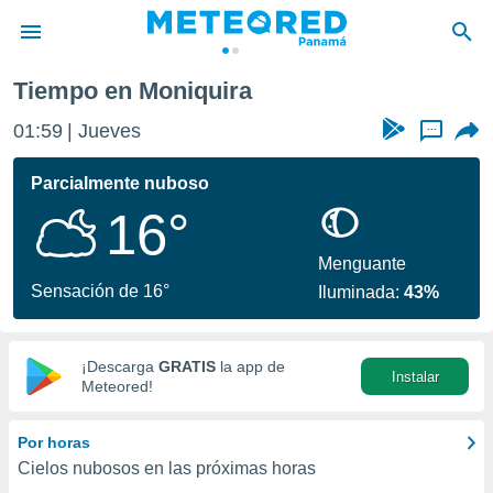
Tiempo en Moniquira
privacidad
01:59
Jueves
...
o de
om.pa
com.pa) ha
Parcialmente nuboso
ado por
16°
es para
ue la
 que se
Menguante
e calidad.
Sensación de 16°
Iluminada:
43%
eder a este
ediante las
opciones:
¡Descarga
GRATIS
la app de
Instalar
ookies y
Meteored!
e forma
Por horas
d digital
Cielos nubosos en las próximas horas
ada, basada