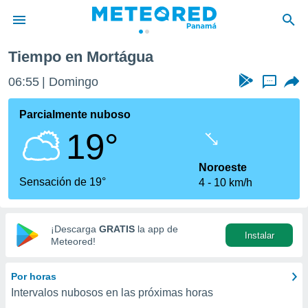
Tiempo en Mortágua
privacidad
06:55
Domingo
...
o de
om.pa
com.pa) ha
Parcialmente nuboso
ado por
19°
es para
ue la
 que se
Noroeste
e calidad.
Sensación de 19°
4
10 km/h
eder a este
ediante las
opciones:
¡Descarga
GRATIS
la app de
Instalar
ookies y
Meteored!
e forma
Por horas
d digital
Intervalos nubosos en las próximas horas
ada, basada