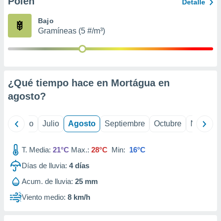
Polen
ados con el
Detalle
 seleccionar
o.
Bajo
Gramíneas (5 #/m³)
calización
precisa e
ión mediante
, publicidad
¿Qué tiempo hace en Mortágua en
dos,
agosto
?
 publicidad
,
ón de
yo
Junio
Julio
Agosto
Septiembre
Octubre
Noviemb
 desarrollo
s.
T. Media:
21°C
Max.:
28°C
Min:
16°C
tros 1199
ios
Días de lluvia:
4
días
Acum. de lluvia:
25 mm
Viento medio:
8 km/h