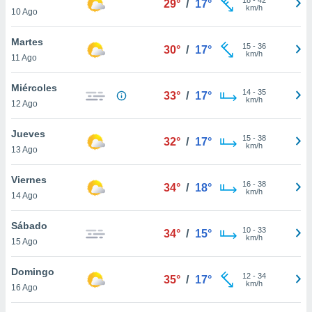
29°
/
17°
ublicidad y
km/h
10 Ago
do en
Martes
 mismo.
15
-
36
30°
/
17°
km/h
sultar más
11 Ago
 en nuestra
 Cookies
y
Miércoles
14
-
35
33°
/
17°
ualquier
km/h
12 Ago
ento
Jueves
 botón
15
-
38
32°
/
17°
km/h
13 Ago
ación de
kies
 disponible
Viernes
16
-
38
34°
/
18°
e nuestra
km/h
14 Ago
.
Sábado
IVAMENTE,
10
-
33
34°
/
15°
km/h
15 Ago
as
Domingo
12
-
34
35°
/
17°
 a cookies
km/h
16 Ago
 no aceptar