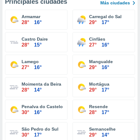
Principales ciudades
Más ciudades
Armamar
Carregal do Sal
28°
16°
29°
17°
Castro Daire
Cinfães
28°
15°
27°
16°
Lamego
Mangualde
27°
16°
29°
16°
Moimenta da Beira
Mortágua
28°
14°
29°
17°
Penalva do Castelo
Resende
30°
16°
28°
17°
São Pedro do Sul
Sernancelhe
30°
17°
29°
14°