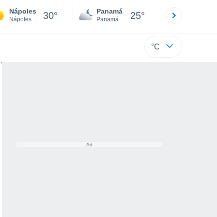
Nápoles
Panamá
David
30°
25°
Nápoles
Panamá
Chiriquí
°C