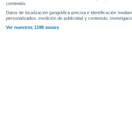
contenido.
13
-
26
km/h
16
-
31
km/h
13
12
-
26
km/h
Datos de localización geográfica precisa e identificación mediant
personalizados, medición de publicidad y contenido, investigació
Tiempo en Nápoles hoy
, 7 de agosto
Ver nuestros 1199 socios
Soleado
30°
11:00
Sensación T.
37°
Soleado
30°
12:00
Sensación T.
37°
Soleado
30°
13:00
Sensación T.
37°
Nubes y claros
30°
14:00
Sensación T.
38°
Lluvia débil
30%
31°
15:00
0.3 mm
Sensación T.
38°