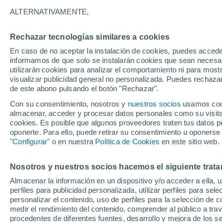
30°
ALTERNATIVAMENTE,
Rechazar tecnologías similares a cookies
UV
6 Alto
En caso de no aceptar la instalación de cookies, puedes accede
Sensación de 37°
FPS
15-25
informamos de que solo se instalarán cookies que sean necesari
utilizarán cookies para analizar el comportamiento ni para most
visualizar publicidad general no personalizada. Puedes rechazar
de este abono pulsando el botón "Rechazar".
Tiempo 1 - 7 días
Mapa de lluvia
Radar de lluvia
S
Con su consentimiento, nosotros y
nuestros socios
usamos cooki
almacenar, acceder y procesar datos personales como su visita e
cookies. Es posible que algunos proveedores traten tus datos pe
oponerte. Para ello, puede retirar su consentimiento u oponerse
Mañana
Domingo
Hoy
"Configurar"
o en nuestra
Política de Cookies
en este sitio web.
8 Ago
9 Ago
7 Ago
Nosotros y nuestros socios hacemos el siguiente trata
Almacenar la información en un dispositivo y/o acceder a ella, 
30%
40%
perfiles para publicidad personalizada, utilizar perfiles para sele
0.3 mm
0.6 mm
personalizar el contenido, uso de perfiles para la selección de c
33°
/
27°
33°
/
26°
32°
/
27°
medir el rendimiento del contenido, comprender al público a tra
procedentes de diferentes fuentes, desarrollo y mejora de los se