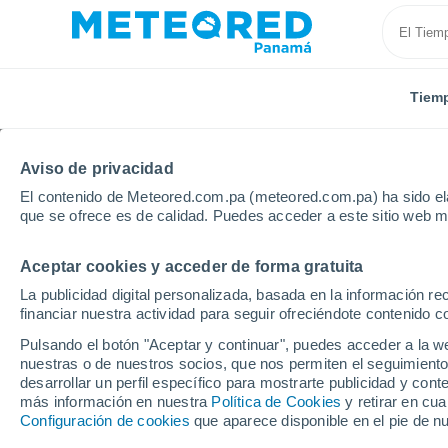
Tiem
Aviso de privacidad
El contenido de Meteored.com.pa (meteored.com.pa) ha sido ela
que se ofrece es de calidad. Puedes acceder a este sitio web m
Aceptar cookies y acceder de forma gratuita
Inicio
Italia
Ciudad Metropolitana de Nápoles
N
La publicidad digital personalizada, basada en la información r
financiar nuestra actividad para seguir ofreciéndote contenido c
Tiempo en Nápoles
Pulsando el botón "Aceptar y continuar", puedes acceder a la w
nuestras o de nuestros socios, que nos permiten el seguimiento
10:47
Viernes
desarrollar un perfil específico para mostrarte publicidad y co
más información en nuestra
Política de Cookies
y retirar en cu
Configuración de cookies
que aparece disponible en el pie de n
Soleado