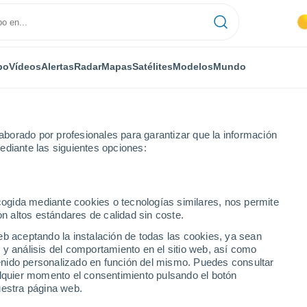
po
Vídeos
Alertas
Radar
Mapas
Satélites
Modelos
Mundo
borado por profesionales para garantizar que la información
ediante las siguientes opciones:
ápoles
ecogida mediante cookies o tecnologías similares, nos permite
on altos estándares de calidad sin coste.
eb aceptando la instalación de todas las cookies, ya sean
 y análisis del comportamiento en el sitio web, así como
...
ntenido personalizado en función del mismo. Puedes consultar
alquier momento el consentimiento pulsando el botón
Por horas
uestra página web.
Calor Húmedo Sofocante en las
próximas horas