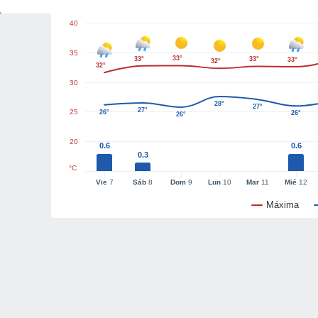
40
35
33°
33°
33°
33°
32°
32°
30
28°
27°
27°
25
26°
26°
26°
20
0.6
0.6
0.3
°C
Vie
7
Sáb
8
Dom
9
Lun
10
Mar
11
Mié
12
Máxima