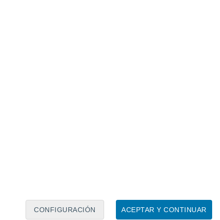
Calendario lunar
Lun
Mar
Mié
Jue
Vie
Sáb
Dom
7
8
9
10
11
12
13
14
15
16
17
18
19
20
CONFIGURACIÓN
ACEPTAR Y CONTINUAR
6