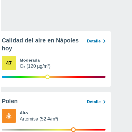
Calidad del aire en Nápoles
Detalle
hoy
Moderada
47
O₃ (120 µg/m³)
Polen
Detalle
Alto
Artemisa (52 #/m³)