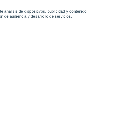
-
28
km/h
12
-
27
km/h
13
-
29
km/h
11
-
30
km/h
e análisis de dispositivos, publicidad y contenido
n de audiencia y desarrollo de servicios.
Suroeste
6 Alto
10
-
20 km/h
FPS:
15-25
Sur
8 ¡Muy Alto!
11
-
22 km/h
FPS:
25-50
Sur
8 ¡Muy Alto!
12
-
24 km/h
FPS:
25-50
Suroeste
7 Alto
12
-
26 km/h
FPS:
15-25
Suroeste
6 Alto
8
-
24 km/h
FPS:
15-25