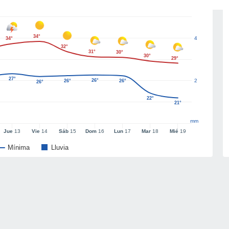
34°
4
34°
32°
31°
30°
30°
29°
27°
26°
2
26°
26°
26°
22°
21°
mm
Jue
13
Vie
14
Sáb
15
Dom
16
Lun
17
Mar
18
Mié
19
Mínima
Lluvia