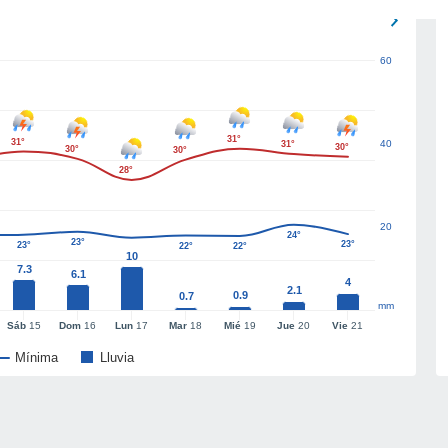
60
31°
31°
40
31°
30°
30°
30°
28°
20
24°
23°
23°
23°
22°
22°
10
7.3
6.1
4
2.1
0.9
0.7
mm
Sáb
15
Dom
16
Lun
17
Mar
18
Mié
19
Jue
20
Vie
21
Mínima
Lluvia