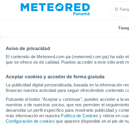
Tiem
Aviso de privacidad
El contenido de Meteored.com.pa (meteored.com.pa) ha sido ela
que se ofrece es de calidad. Puedes acceder a este sitio web m
Aceptar cookies y acceder de forma gratuita
Inicio
Ghana
Navrongo
La publicidad digital personalizada, basada en la información r
financiar nuestra actividad para seguir ofreciéndote contenido c
Tiempo en Navrongo
Pulsando el botón "Aceptar y continuar", puedes acceder a la w
nuestras o de nuestros socios, que nos permiten el seguimiento
09:30
Domingo
desarrollar un perfil específico para mostrarte publicidad y co
más información en nuestra
Política de Cookies
y retirar en cu
Configuración de cookies
que aparece disponible en el pie de n
Lluvia débil