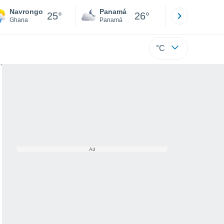
Navrongo
Panamá
David
25°
26°
Ghana
Panamá
Chiriquí
°C