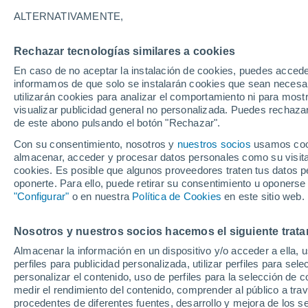
25°
ALTERNATIVAMENTE,
Rechazar tecnologías similares a cookies
40%
En caso de no aceptar la instalación de cookies, puedes accede
Sensación de 26°
0.5 mm
informamos de que solo se instalarán cookies que sean necesari
utilizarán cookies para analizar el comportamiento ni para most
visualizar publicidad general no personalizada. Puedes rechazar
de este abono pulsando el botón "Rechazar".
Tiempo 1 - 7 días
Mapa de lluvia
Radar de lluvia
S
Con su consentimiento, nosotros y
nuestros socios
usamos cooki
almacenar, acceder y procesar datos personales como su visita e
cookies. Es posible que algunos proveedores traten tus datos pe
oponerte. Para ello, puede retirar su consentimiento u oponerse
Mañana
Martes
M
Hoy
"Configurar"
o en nuestra
Política de Cookies
en este sitio web.
10 Ago
11 Ago
9 Ago
Nosotros y nuestros socios hacemos el siguiente trata
Almacenar la información en un dispositivo y/o acceder a ella, 
40%
60%
70%
perfiles para publicidad personalizada, utilizar perfiles para sele
0.3 mm
13 mm
2.3 mm
personalizar el contenido, uso de perfiles para la selección de c
31°
/
23°
30°
/
23°
29°
/
23°
medir el rendimiento del contenido, comprender al público a tra
procedentes de diferentes fuentes, desarrollo y mejora de los se