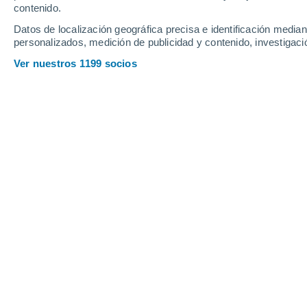
contenido.
14
-
28
km/h
14
-
30
km/h
13
9
-
18
km/h
Datos de localización geográfica precisa e identificación mediant
personalizados, medición de publicidad y contenido, investigació
Tiempo en Navrongo hoy
, 9 de agost
Ver nuestros 1199 socios
Lluvia débil
40%
25°
10:00
0.5 mm
Sensación T.
26°
Lluvia débil
30%
26°
11:00
0.1 mm
Sensación T.
27°
Cubierto
26°
12:00
Sensación T.
28°
Cubierto
26°
13:00
Sensación T.
28°
Parcialmente n
27°
14:00
Sensación T.
29°