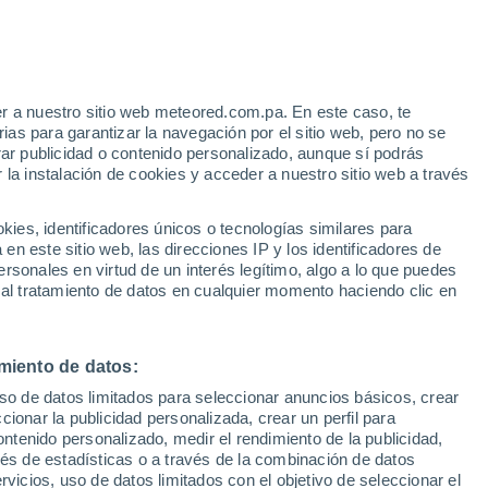
r a nuestro sitio web meteored.com.pa. En este caso, te
as para garantizar la navegación por el sitio web, pero no se
rar publicidad o contenido personalizado, aunque sí podrás
 la instalación de cookies y acceder a nuestro sitio web a través
atélites
Modelos
es, identificadores únicos o tecnologías similares para
n este sitio web, las direcciones IP y los identificadores de
rsonales en virtud de un interés legítimo, algo a lo que puedes
 al tratamiento de datos en cualquier momento haciendo clic en
iércoles
Jueves
Viernes
Sábado
12 Ago
13 Ago
14 Ago
15 Ago
miento de datos:
uso de datos limitados para seleccionar anuncios básicos, crear
60%
80%
90%
90%
ccionar la publicidad personalizada, crear un perfil para
1.8 mm
4.4 mm
4.3 mm
7.3 mm
ontenido personalizado, medir el rendimiento de la publicidad,
33°
/
23°
31°
/
22°
30°
/
22°
31°
/
23°
vés de estadísticas o a través de la combinación de datos
rvicios, uso de datos limitados con el objetivo de seleccionar el