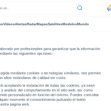
po
Vídeos
Alertas
Radar
Mapas
Satélites
Modelos
Mundo
borado por profesionales para garantizar que la información
ediante las siguientes opciones:
ecogida mediante cookies o tecnologías similares, nos permite
on altos estándares de calidad sin coste.
eb aceptando la instalación de todas las cookies, ya sean
 y análisis del comportamiento en el sitio web, así como
...
ntenido personalizado en función del mismo. Puedes consultar
alquier momento el consentimiento pulsando el botón
Por horas
uestra página web.
Lluvias débiles en las próximas
horas