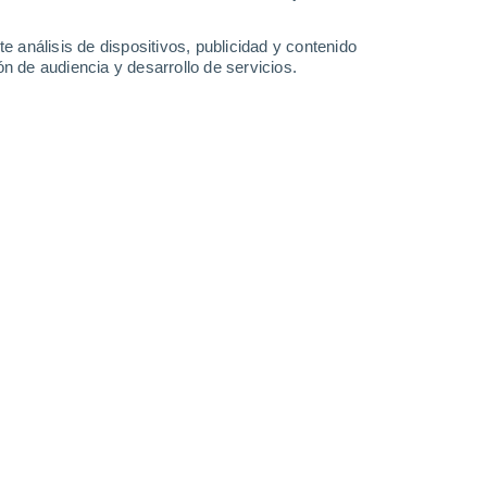
-
33
km/h
15
-
30
km/h
11
-
28
km/h
13
-
34
km/h
e análisis de dispositivos, publicidad y contenido
n de audiencia y desarrollo de servicios.
o
Este
5 Medio
6
-
15 km/h
FPS:
6-10
Noreste
7 Alto
6
-
16 km/h
FPS:
15-25
Noreste
6 Alto
7
-
18 km/h
FPS:
15-25
Este
6 Alto
4
-
17 km/h
FPS:
15-25
uboso
Sureste
6 Alto
5
-
14 km/h
FPS:
15-25