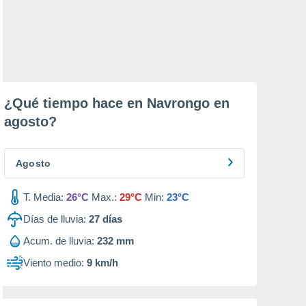
¿Qué tiempo hace en Navrongo en
agosto
?
Agosto
T. Media:
26°C
Max.:
29°C
Min:
23°C
Días de lluvia:
27
días
Acum. de lluvia:
232 mm
Viento medio:
9 km/h