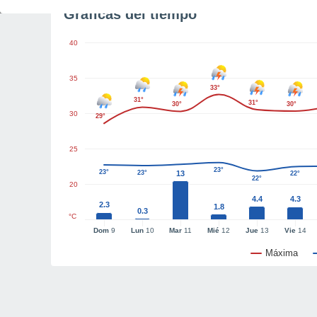
Gráficas del tiempo
40
35
33°
31°
31°
30°
30°
30
29°
25
23°
23°
23°
13
22°
22°
20
4.4
4.3
2.3
1.8
0.3
°C
Dom
9
Lun
10
Mar
11
Mié
12
Jue
13
Vie
14
Máxima