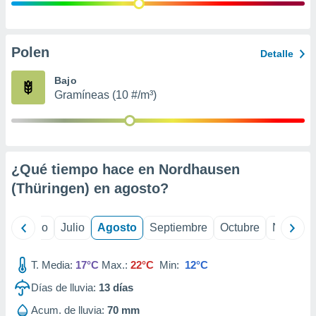
ados con el
 seleccionar
o.
calización
Polen
Detalle
precisa e
ión mediante
Bajo
Gramíneas (10 #/m³)
, publicidad
dos,
 publicidad
,
¿Qué tiempo hace en Nordhausen
ón de
 desarrollo
(Thüringen) en
agosto
?
s.
tros 1199
yo
Junio
Julio
Agosto
Septiembre
Octubre
Noviemb
ios
T. Media:
17°C
Max.:
22°C
Min:
12°C
Días de lluvia:
13
días
Acum. de lluvia:
70 mm