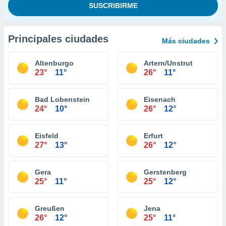
Principales ciudades
Más ciudades
Altenburgo
Artern/Unstrut
23°
11°
26°
11°
Bad Lobenstein
Eisenach
24°
10°
26°
12°
Eisfeld
Erfurt
27°
13°
26°
12°
Gera
Gerstenberg
25°
11°
25°
12°
Greußen
Jena
26°
12°
25°
11°