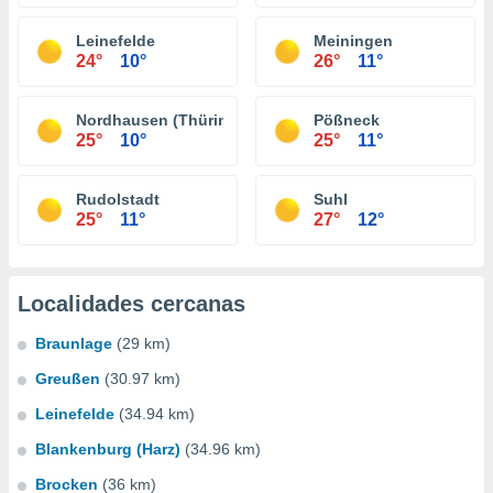
Leinefelde
Meiningen
24°
10°
26°
11°
Nordhausen (Thüringen)
Pößneck
25°
10°
25°
11°
Rudolstadt
Suhl
25°
11°
27°
12°
Localidades cercanas
Braunlage
(29 km)
Greußen
(30.97 km)
Leinefelde
(34.94 km)
Blankenburg (Harz)
(34.96 km)
Brocken
(36 km)