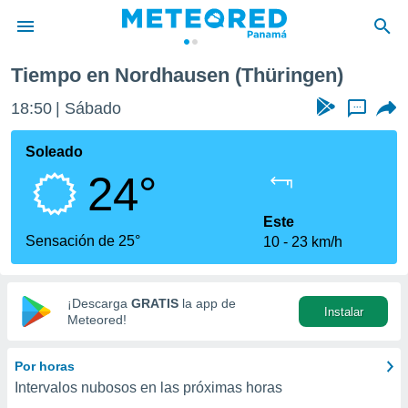
Tiempo en Nordhausen (Thüringen)
privacidad
18:50
Sábado
...
o de
om.pa
com.pa) ha
Soleado
ado por
24°
es para
ue la
 que se
Este
e calidad.
Sensación de 25°
10
23 km/h
eder a este
ediante las
opciones:
¡Descarga
GRATIS
la app de
Instalar
ookies y
Meteored!
e forma
Por horas
d digital
Intervalos nubosos en las próximas horas
ada, basada