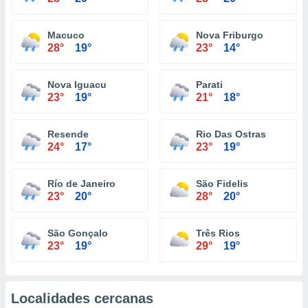
Macuco
Nova Friburgo
28°
19°
23°
14°
Nova Iguacu
Parati
23°
19°
21°
18°
Resende
Rio Das Ostras
24°
17°
23°
19°
Río de Janeiro
São Fidelis
23°
20°
28°
20°
São Gonçalo
Três Rios
23°
19°
29°
19°
Localidades cercanas