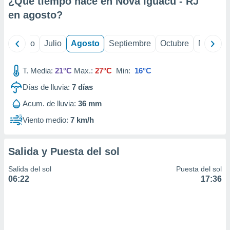
¿Qué tiempo hace en Nova Iguacu - RJ
ados con el
 seleccionar
en
agosto
?
o.
calización
yo
Junio
Julio
Agosto
Septiembre
Octubre
Noviemb
precisa e
ión mediante
T. Media:
21°C
Max.:
27°C
Min:
16°C
, publicidad
Días de lluvia:
7
días
dos,
Acum. de lluvia:
36 mm
 publicidad
,
Viento medio:
7 km/h
ón de
 desarrollo
s.
Salida y Puesta del sol
tros 1199
Salida del sol
Puesta del sol
ios
06:22
17:36