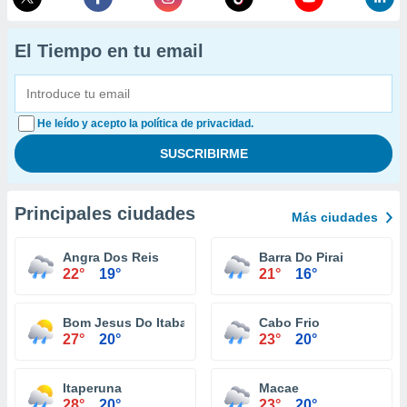
El Tiempo en tu email
He leído y acepto la política de privacidad.
Principales ciudades
Más ciudades
Angra Dos Reis
Barra Do Pirai
22°
19°
21°
16°
Bom Jesus Do Itabapoana
Cabo Frio
27°
20°
23°
20°
Itaperuna
Macae
28°
20°
23°
20°