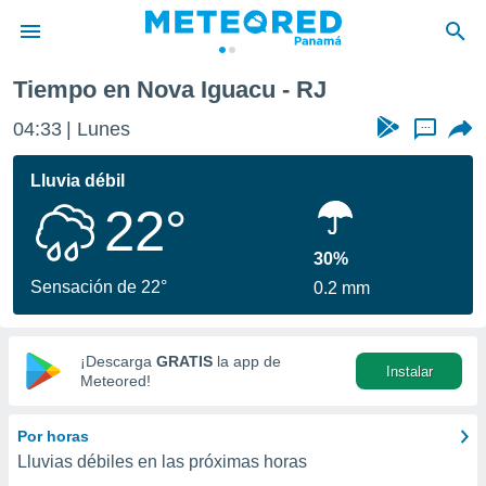
Tiempo en Nova Iguacu - RJ
privacidad
04:33
Lunes
...
o de
om.pa
com.pa) ha
Lluvia débil
ado por
22°
es para
ue la
 que se
30%
e calidad.
Sensación de 22°
0.2 mm
eder a este
ediante las
opciones:
¡Descarga
GRATIS
la app de
Instalar
ookies y
Meteored!
e forma
Por horas
d digital
Lluvias débiles en las próximas horas
ada, basada