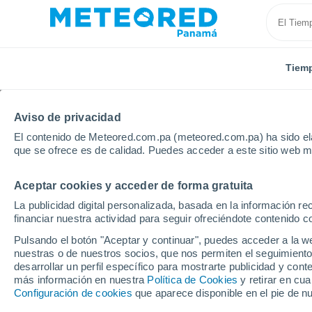
Tiem
Aviso de privacidad
El contenido de Meteored.com.pa (meteored.com.pa) ha sido ela
que se ofrece es de calidad. Puedes acceder a este sitio web m
Aceptar cookies y acceder de forma gratuita
Inicio
Francia
Gran Este
Bajo Rin
Oberhasl
La publicidad digital personalizada, basada en la información r
financiar nuestra actividad para seguir ofreciéndote contenido c
Tiempo en Oberhaslac
Pulsando el botón "Aceptar y continuar", puedes acceder a la w
nuestras o de nuestros socios, que nos permiten el seguimiento
11:53
Jueves
desarrollar un perfil específico para mostrarte publicidad y co
más información en nuestra
Política de Cookies
y retirar en cu
Configuración de cookies
que aparece disponible en el pie de n
Nubes y claros