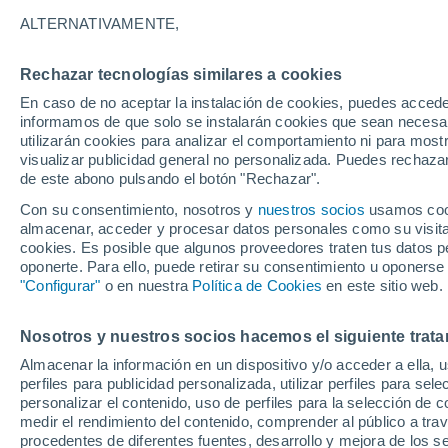
26°
ALTERNATIVAMENTE,
Rechazar tecnologías similares a cookies
UV
6 Alto
En caso de no aceptar la instalación de cookies, puedes accede
Sensación de 26°
FPS
15-25
informamos de que solo se instalarán cookies que sean necesari
utilizarán cookies para analizar el comportamiento ni para most
visualizar publicidad general no personalizada. Puedes rechazar
de este abono pulsando el botón "Rechazar".
Tiempo 1 - 7 días
Mapa de nubosidad
Radar de llu
Con su consentimiento, nosotros y
nuestros socios
usamos cooki
almacenar, acceder y procesar datos personales como su visita e
cookies. Es posible que algunos proveedores traten tus datos pe
oponerte. Para ello, puede retirar su consentimiento u oponerse
Mañana
Sábado
D
Hoy
"Configurar"
o en nuestra
Política de Cookies
en este sitio web.
7 Ago
8 Ago
6 Ago
Nosotros y nuestros socios hacemos el siguiente trata
Almacenar la información en un dispositivo y/o acceder a ella, 
perfiles para publicidad personalizada, utilizar perfiles para sele
personalizar el contenido, uso de perfiles para la selección de c
28°
/
14°
32°
/
14°
28°
/
17°
medir el rendimiento del contenido, comprender al público a tra
procedentes de diferentes fuentes, desarrollo y mejora de los se