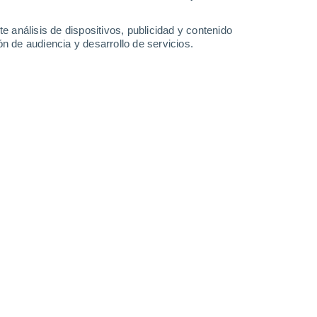
-
37
km/h
12
-
35
km/h
11
-
31
km/h
10
-
32
km/h
e análisis de dispositivos, publicidad y contenido
n de audiencia y desarrollo de servicios.
osto
Noroeste
6 Alto
9
-
29 km/h
FPS:
15-25
Noroeste
7 Alto
11
-
32 km/h
FPS:
15-25
Noroeste
7 Alto
12
-
35 km/h
FPS:
15-25
Noroeste
6 Alto
13
-
37 km/h
FPS:
15-25
Noroeste
5 Medio
14
-
38 km/h
FPS:
6-10