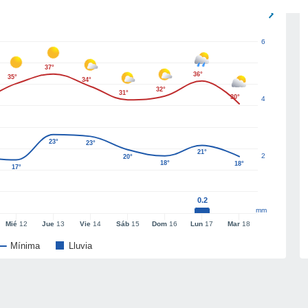
6
37°
36°
35°
34°
32°
31°
30°
4
23°
23°
21°
2
20°
18°
18°
17°
0.2
mm
Mié
12
Jue
13
Vie
14
Sáb
15
Dom
16
Lun
17
Mar
18
Mínima
Lluvia