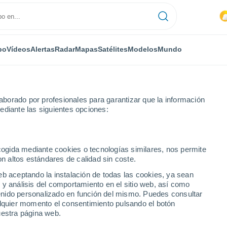
po
Vídeos
Alertas
Radar
Mapas
Satélites
Modelos
Mundo
borado por profesionales para garantizar que la información
ediante las siguientes opciones:
ach
ecogida mediante cookies o tecnologías similares, nos permite
on altos estándares de calidad sin coste.
h
eb aceptando la instalación de todas las cookies, ya sean
 y análisis del comportamiento en el sitio web, así como
...
ntenido personalizado en función del mismo. Puedes consultar
alquier momento el consentimiento pulsando el botón
Por horas
uestra página web.
Intervalos nubosos en las
próximas horas