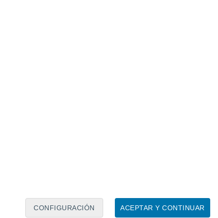
Calendario lunar
Lun
Mar
Mié
Jue
Vie
Sáb
Dom
6
7
8
9
10
11
12
13
14
15
16
17
18
19
CONFIGURACIÓN
ACEPTAR Y CONTINUAR