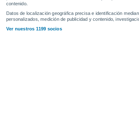
contenido.
10
-
28
km/h
10
-
29
km/h
10
14
-
38
km/h
Datos de localización geográfica precisa e identificación mediant
personalizados, medición de publicidad y contenido, investigació
Tiempo en Oberhaslach hoy
, 6 de ag
Ver nuestros 1199 socios
Nubes y claros
26°
12:00
Sensación T.
26°
Nubes y claros
26°
13:00
Sensación T.
26°
Nubes y claros
27°
14:00
Sensación T.
27°
Nubes y claros
27°
15:00
Sensación T.
27°
Nubes y claros
27°
16:00
Sensación T.
27°