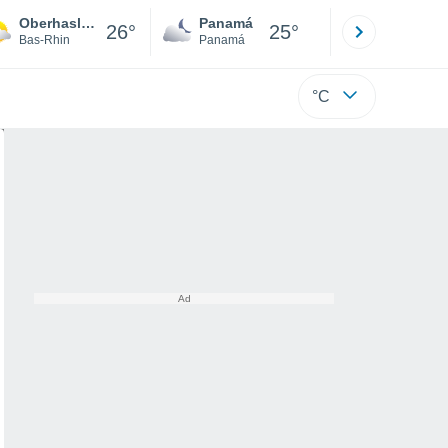
Oberhaslach
Panamá
David
26°
25°
Bas-Rhin
Panamá
Chiriquí
°C