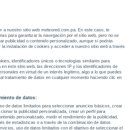
Aviso de nivel amarillo
Alerta moderada por altas
temperaturas en Oberhaslach hoy
r a nuestro sitio web meteored.com.pa. En este caso, te
as para garantizar la navegación por el sitio web, pero no se
rar publicidad o contenido personalizado, aunque sí podrás
 la instalación de cookies y acceder a nuestro sitio web a través
via
Satélites
Modelos
es, identificadores únicos o tecnologías similares para
n este sitio web, las direcciones IP y los identificadores de
rsonales en virtud de un interés legítimo, algo a lo que puedes
 al tratamiento de datos en cualquier momento haciendo clic en
omingo
Lunes
Martes
Miércoles
9 Ago
10 Ago
11 Ago
12 Ago
miento de datos:
uso de datos limitados para seleccionar anuncios básicos, crear
ccionar la publicidad personalizada, crear un perfil para
ontenido personalizado, medir el rendimiento de la publicidad,
32°
/
21°
32°
/
21°
32°
/
18°
35°
/
17°
vés de estadísticas o a través de la combinación de datos
rvicios, uso de datos limitados con el objetivo de seleccionar el