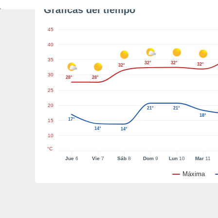
Gráficas del tiempo
45
40
35
32°
32°
32°
32°
30
28°
28°
25
20
21°
21°
18°
17°
15
14°
14°
10
°C
Jue
6
Vie
7
Sáb
8
Dom
9
Lun
10
Mar
11
Máxima