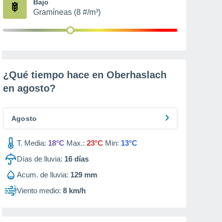
Bajo
Gramíneas (8 #/m³)
¿Qué tiempo hace en Oberhaslach
en
agosto
?
Agosto
T. Media:
18°C
Max.:
23°C
Min:
13°C
Días de lluvia:
16
días
Acum. de lluvia:
129 mm
Viento medio:
8 km/h