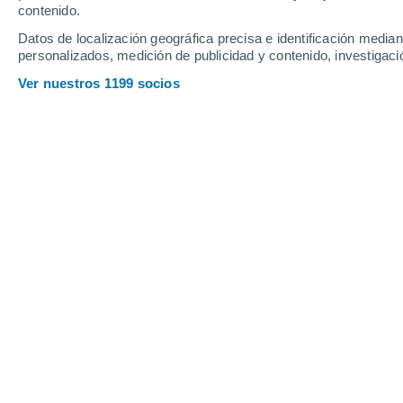
contenido.
15
-
34
km/h
12
-
30
km/h
15
12
-
29
km/h
Datos de localización geográfica precisa e identificación mediant
personalizados, medición de publicidad y contenido, investigació
Tiempo en Osimo hoy
, 8 de agosto
Ver nuestros 1199 socios
Nubes y claro
29°
17:00
Sensación T.
3
Nubes y claro
29°
18:00
Sensación T.
3
Nubes y claro
29°
19:00
Sensación T.
2
Soleado
28°
20:00
Sensación T.
2
Cielo despej
27°
21:00
Sensación T.
2