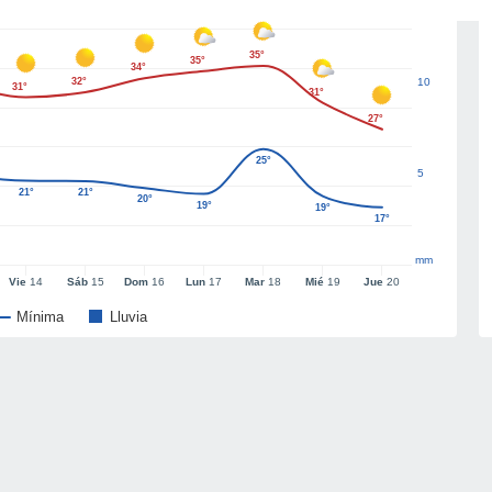
35°
35°
34°
32°
10
31°
31°
27°
25°
5
21°
21°
20°
19°
19°
17°
mm
Vie
14
Sáb
15
Dom
16
Lun
17
Mar
18
Mié
19
Jue
20
Mínima
Lluvia