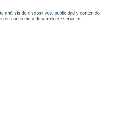
-
35
km/h
13
-
33
km/h
13
-
35
km/h
14
-
36
km/h
e análisis de dispositivos, publicidad y contenido
n de audiencia y desarrollo de servicios.
s
Norte
2 Bajo
1°
7
-
21 km/h
FPS:
no
s
Norte
1 Bajo
1°
8
-
20 km/h
FPS:
no
s
Norte
0 Bajo
9°
8
-
20 km/h
FPS:
no
Noroeste
0 Bajo
8°
6
-
16 km/h
FPS:
no
ado
Noroeste
0 Bajo
7°
8
-
13 km/h
FPS:
no