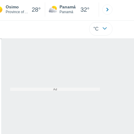
Osimo
Panamá
David
28°
32°
Province of Ancona
Panamá
Chiriquí
°C