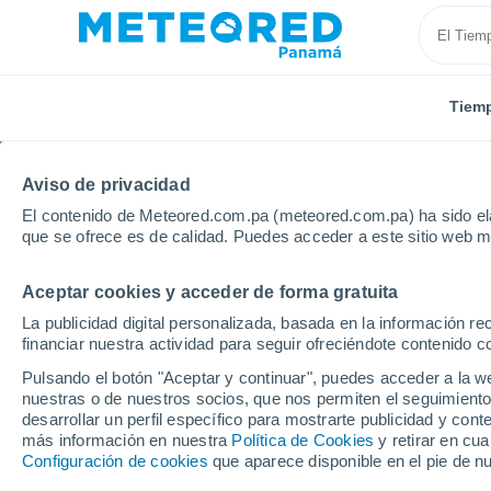
Tiem
Aviso de privacidad
El contenido de Meteored.com.pa (meteored.com.pa) ha sido ela
que se ofrece es de calidad. Puedes acceder a este sitio web m
Aceptar cookies y acceder de forma gratuita
Inicio
Italia
Provincia de Ancona
Osimo
La publicidad digital personalizada, basada en la información r
financiar nuestra actividad para seguir ofreciéndote contenido c
Tiempo en Osimo
Pulsando el botón "Aceptar y continuar", puedes acceder a la w
nuestras o de nuestros socios, que nos permiten el seguimiento
19:11
Sábado
desarrollar un perfil específico para mostrarte publicidad y co
más información en nuestra
Política de Cookies
y retirar en cu
Configuración de cookies
que aparece disponible en el pie de n
Nubes y claros