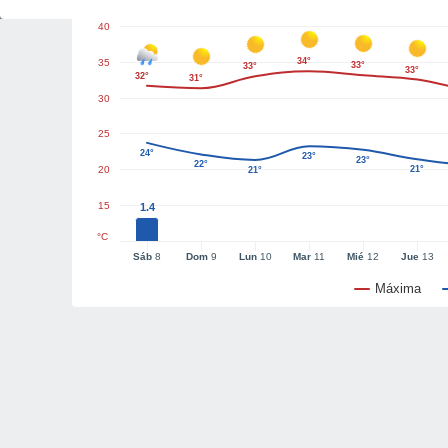
40
34°
35
33°
33°
33°
32°
31°
30
25
24°
23°
23°
22°
20
21°
21°
15
1.4
°C
Sáb
8
Dom
9
Lun
10
Mar
11
Mié
12
Jue
13
Máxima