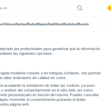
po
Vídeos
Alertas
Radar
Mapas
Satélites
Modelos
Mundo
borado por profesionales para garantizar que la información
ediante las siguientes opciones:
ecogida mediante cookies o tecnologías similares, nos permite
on altos estándares de calidad sin coste.
eb aceptando la instalación de todas las cookies, ya sean
 y análisis del comportamiento en el sitio web, así como
...
ntenido personalizado en función del mismo. Puedes consultar
alquier momento el consentimiento pulsando el botón
Por horas
uestra página web.
Cielos despejados en las
próximas horas