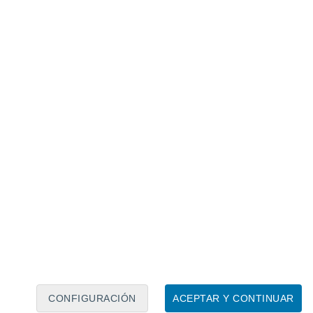
Calendario lunar
Lun
Mar
Mié
Jue
Vie
Sáb
Dom
8
9
10
11
12
13
14
15
16
17
18
19
20
21
CONFIGURACIÓN
ACEPTAR Y CONTINUAR
15