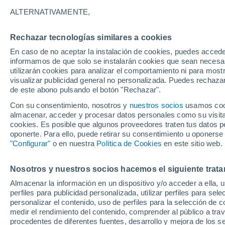
29°
ALTERNATIVAMENTE,
Rechazar tecnologías similares a cookies
Norte
En caso de no aceptar la instalación de cookies, puedes accede
Sensación de 29°
8
-
20 km/
informamos de que solo se instalarán cookies que sean necesari
utilizarán cookies para analizar el comportamiento ni para most
visualizar publicidad general no personalizada. Puedes rechazar
de este abono pulsando el botón "Rechazar".
Tiempo 1 - 7 días
Mapa de nubosidad
Radar de llu
Con su consentimiento, nosotros y
nuestros socios
usamos cooki
almacenar, acceder y procesar datos personales como su visita e
cookies. Es posible que algunos proveedores traten tus datos pe
oponerte. Para ello, puede retirar su consentimiento u oponerse
Mañana
Lunes
Hoy
"Configurar"
o en nuestra
Política de Cookies
en este sitio web.
9 Ago
10 Ago
8 Ago
Nosotros y nuestros socios hacemos el siguiente trata
Almacenar la información en un dispositivo y/o acceder a ella, 
60%
perfiles para publicidad personalizada, utilizar perfiles para sele
1.4 mm
personalizar el contenido, uso de perfiles para la selección de c
31°
/
22°
33°
/
21°
32°
/
24°
medir el rendimiento del contenido, comprender al público a tra
procedentes de diferentes fuentes, desarrollo y mejora de los se