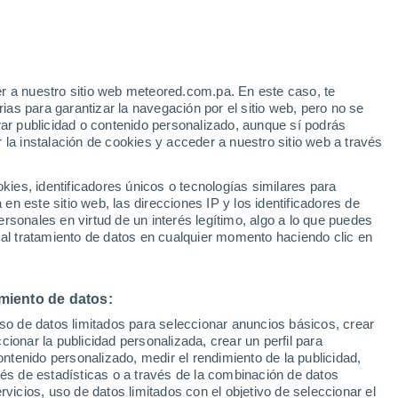
Aviso de nivel amarillo
Alerta moderada por tormenta en
Osimo hoy
r a nuestro sitio web meteored.com.pa. En este caso, te
h
as para garantizar la navegación por el sitio web, pero no se
rar publicidad o contenido personalizado, aunque sí podrás
 la instalación de cookies y acceder a nuestro sitio web a través
via
Satélites
Modelos
es, identificadores únicos o tecnologías similares para
n este sitio web, las direcciones IP y los identificadores de
rsonales en virtud de un interés legítimo, algo a lo que puedes
 al tratamiento de datos en cualquier momento haciendo clic en
Martes
Miércoles
Jueves
Viernes
11 Ago
12 Ago
13 Ago
14 Ago
miento de datos:
uso de datos limitados para seleccionar anuncios básicos, crear
ccionar la publicidad personalizada, crear un perfil para
ontenido personalizado, medir el rendimiento de la publicidad,
34°
/
23°
33°
/
23°
33°
/
21°
31°
/
21°
vés de estadísticas o a través de la combinación de datos
rvicios, uso de datos limitados con el objetivo de seleccionar el