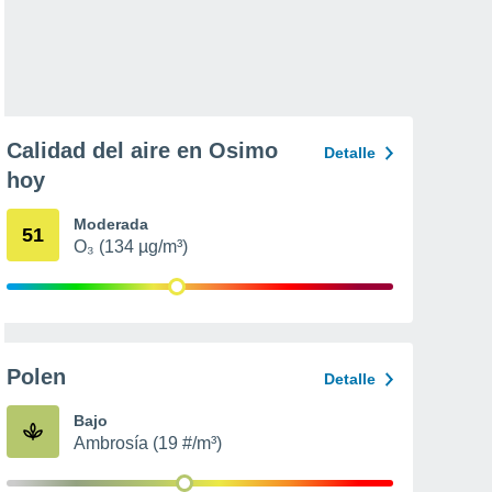
Calidad del aire en Osimo
Detalle
hoy
Moderada
51
O₃ (134 µg/m³)
Polen
Detalle
Bajo
Ambrosía (19 #/m³)