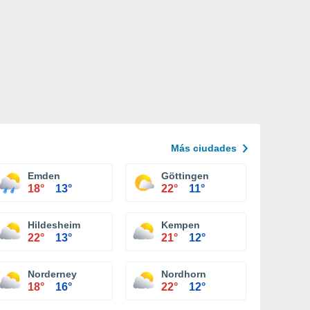
Más ciudades
Emden
Göttingen
18°
13°
22°
11°
Hildesheim
Kempen
22°
13°
21°
12°
Norderney
Nordhorn
18°
16°
22°
12°