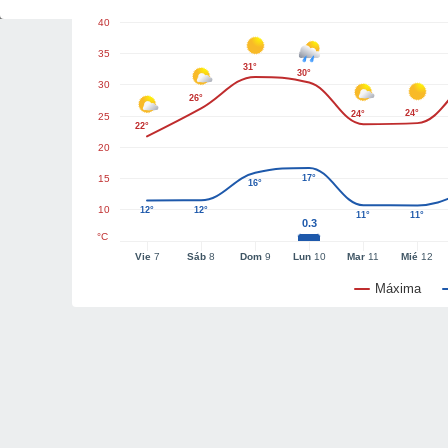
40
35
31°
30°
30
26°
24°
24°
25
22°
20
15
17°
16°
10
12°
12°
11°
11°
0.3
°C
Vie
7
Sáb
8
Dom
9
Lun
10
Mar
11
Mié
12
Máxima