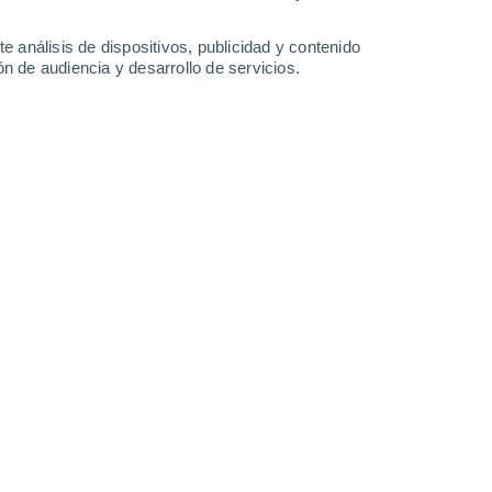
-
49
km/h
16
-
34
km/h
14
-
33
km/h
11
-
29
km/h
e análisis de dispositivos, publicidad y contenido
n de audiencia y desarrollo de servicios.
to
Noroeste
1 Bajo
1°
8
-
22 km/h
FPS:
no
Noroeste
1 Bajo
1°
8
-
22 km/h
FPS:
no
s
Noroeste
1 Bajo
1°
7
-
20 km/h
FPS:
no
s
Noroeste
0 Bajo
0°
7
-
17 km/h
FPS:
no
s
Noroeste
0 Bajo
9°
5
-
15 km/h
FPS:
no