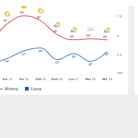
35°
7.5
33°
31°
26°
23°
5
23°
23°
19°
17°
17°
2.5
16°
13°
13°
12°
mm
Jue
13
Vie
14
Sáb
15
Dom
16
Lun
17
Mar
18
Mié
19
Mínima
Lluvia