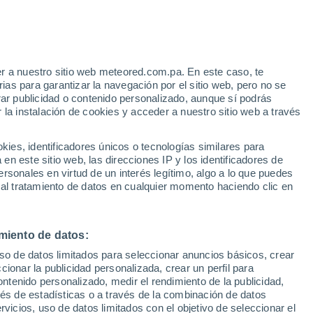
r a nuestro sitio web meteored.com.pa. En este caso, te
h
as para garantizar la navegación por el sitio web, pero no se
rar publicidad o contenido personalizado, aunque sí podrás
 la instalación de cookies y acceder a nuestro sitio web a través
atélites
Modelos
es, identificadores únicos o tecnologías similares para
n este sitio web, las direcciones IP y los identificadores de
rsonales en virtud de un interés legítimo, algo a lo que puedes
 al tratamiento de datos en cualquier momento haciendo clic en
Lunes
Martes
Miércoles
Jueves
10 Ago
11 Ago
12 Ago
13 Ago
miento de datos:
uso de datos limitados para seleccionar anuncios básicos, crear
30%
ccionar la publicidad personalizada, crear un perfil para
0.3 mm
ontenido personalizado, medir el rendimiento de la publicidad,
30°
/
17°
24°
/
11°
24°
/
11°
31°
/
13°
vés de estadísticas o a través de la combinación de datos
rvicios, uso de datos limitados con el objetivo de seleccionar el