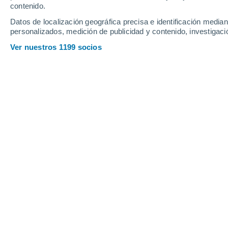
contenido.
10
-
23
km/h
14
-
32
km/h
22
9
-
24
km/h
Datos de localización geográfica precisa e identificación mediant
personalizados, medición de publicidad y contenido, investigació
Tiempo en Osnabrück hoy
, 7 de agos
Ver nuestros 1199 socios
Cubierto
21°
17:00
Sensación T.
2
Cubierto
21°
18:00
Sensación T.
2
Nubes y claro
21°
19:00
Sensación T.
2
Nubes y claro
20°
20:00
Sensación T.
2
Nubes y claro
19°
21:00
Sensación T.
1