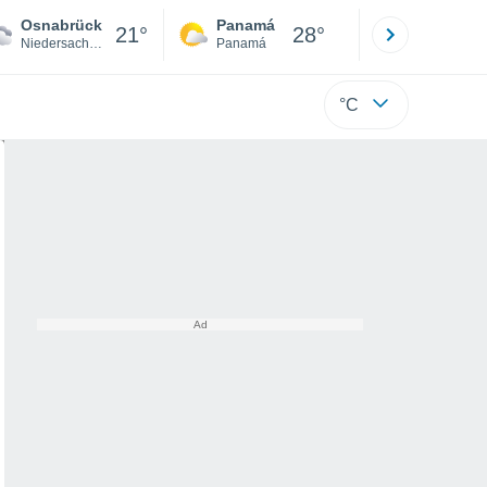
Osnabrück
Panamá
David
21°
28°
Niedersachsen
Panamá
Chiriquí
°C