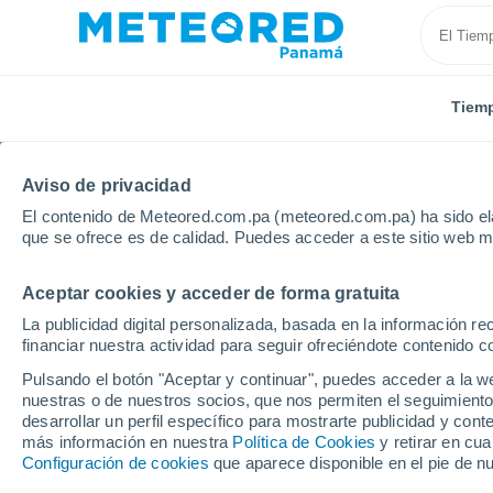
Tiem
Aviso de privacidad
El contenido de Meteored.com.pa (meteored.com.pa) ha sido ela
que se ofrece es de calidad. Puedes acceder a este sitio web m
Aceptar cookies y acceder de forma gratuita
Inicio
Alemania
Baja Sajonia
Osnabrück
La publicidad digital personalizada, basada en la información r
financiar nuestra actividad para seguir ofreciéndote contenido c
Tiempo en Osnabrück (
Pulsando el botón "Aceptar y continuar", puedes acceder a la w
nuestras o de nuestros socios, que nos permiten el seguimiento
16:58
Viernes
desarrollar un perfil específico para mostrarte publicidad y co
más información en nuestra
Política de Cookies
y retirar en cu
Configuración de cookies
que aparece disponible en el pie de n
Cubierto