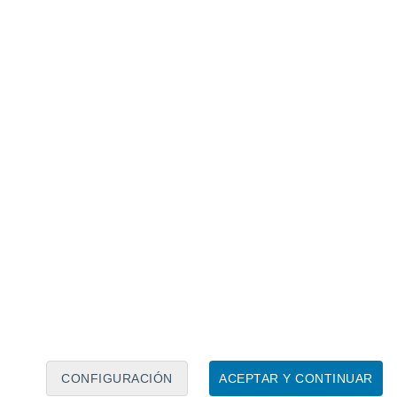
Calendario lunar
Lun
Mar
Mié
Jue
Vie
Sáb
Dom
7
8
9
10
11
12
13
14
15
16
17
18
19
20
CONFIGURACIÓN
ACEPTAR Y CONTINUAR
10