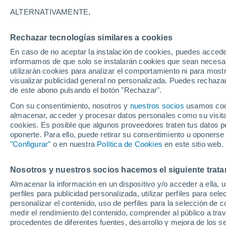
21°
ALTERNATIVAMENTE,
Rechazar tecnologías similares a cookies
Noroeste
En caso de no aceptar la instalación de cookies, puedes accede
Sensación de 21°
8
-
22 km/
informamos de que solo se instalarán cookies que sean necesari
utilizarán cookies para analizar el comportamiento ni para most
visualizar publicidad general no personalizada. Puedes rechazar
de este abono pulsando el botón "Rechazar".
Tiempo 1 - 7 días
Mapa de lluvia
Radar de lluvia
S
Con su consentimiento, nosotros y
nuestros socios
usamos cooki
almacenar, acceder y procesar datos personales como su visita e
cookies. Es posible que algunos proveedores traten tus datos pe
oponerte. Para ello, puede retirar su consentimiento u oponerse
Mañana
Domingo
Hoy
"Configurar"
o en nuestra
Política de Cookies
en este sitio web.
8 Ago
9 Ago
7 Ago
Nosotros y nuestros socios hacemos el siguiente trata
Almacenar la información en un dispositivo y/o acceder a ella, 
perfiles para publicidad personalizada, utilizar perfiles para sele
personalizar el contenido, uso de perfiles para la selección de c
26°
/
12°
31°
/
16°
22°
/
12°
medir el rendimiento del contenido, comprender al público a tra
procedentes de diferentes fuentes, desarrollo y mejora de los se