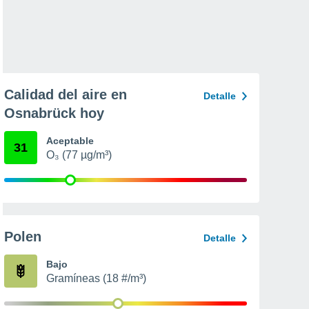
Calidad del aire en
Detalle
Osnabrück hoy
Aceptable
31
O₃ (77 µg/m³)
Polen
Detalle
Bajo
Gramíneas (18 #/m³)