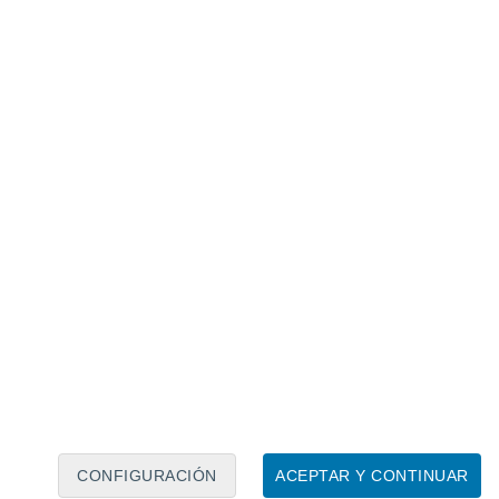
Calendario lunar
Lun
Mar
Mié
Jue
Vie
Sáb
Dom
7
8
9
10
11
12
13
14
15
16
17
18
19
20
CONFIGURACIÓN
ACEPTAR Y CONTINUAR
100