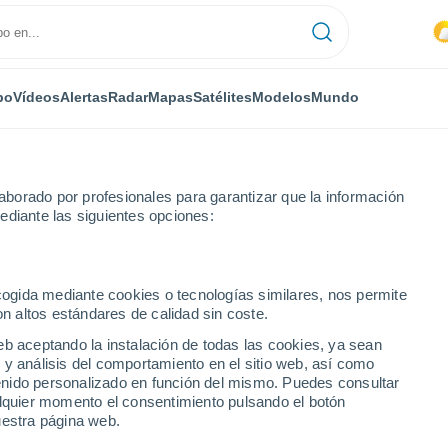
po
Vídeos
Alertas
Radar
Mapas
Satélites
Modelos
Mundo
borado por profesionales para garantizar que la información
ediante las siguientes opciones:
nsboro
ecogida mediante cookies o tecnologías similares, nos permite
on altos estándares de calidad sin coste.
- KY
eb aceptando la instalación de todas las cookies, ya sean
 y análisis del comportamiento en el sitio web, así como
...
ntenido personalizado en función del mismo. Puedes consultar
alquier momento el consentimiento pulsando el botón
Por horas
uestra página web.
Intervalos nubosos en las
próximas horas