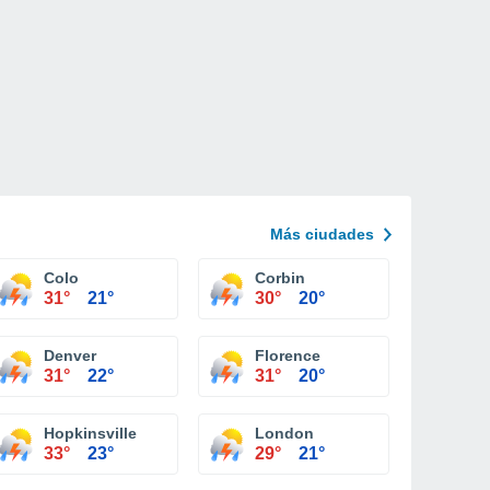
Más ciudades
ty
Colo
Corbin
31°
21°
30°
20°
Denver
Florence
31°
22°
31°
20°
Hopkinsville
London
33°
23°
29°
21°