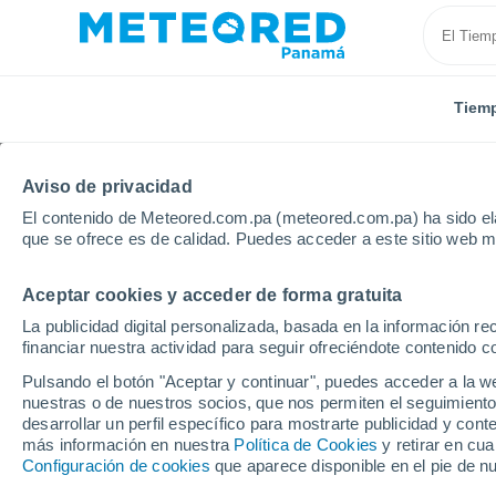
Tiem
Aviso de privacidad
El contenido de Meteored.com.pa (meteored.com.pa) ha sido ela
que se ofrece es de calidad. Puedes acceder a este sitio web m
Aceptar cookies y acceder de forma gratuita
Inicio
Estados Unidos
Estado de Kentucky
Owe
La publicidad digital personalizada, basada en la información r
financiar nuestra actividad para seguir ofreciéndote contenido c
Tiempo en Owensboro 
Pulsando el botón "Aceptar y continuar", puedes acceder a la w
nuestras o de nuestros socios, que nos permiten el seguimiento
18:30
Viernes
desarrollar un perfil específico para mostrarte publicidad y co
más información en nuestra
Política de Cookies
y retirar en cu
Configuración de cookies
que aparece disponible en el pie de n
Nubes y claros