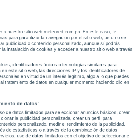
r a nuestro sitio web meteored.com.pa. En este caso, te
/h
as para garantizar la navegación por el sitio web, pero no se
rar publicidad o contenido personalizado, aunque sí podrás
 la instalación de cookies y acceder a nuestro sitio web a través
via
Satélites
Modelos
es, identificadores únicos o tecnologías similares para
n este sitio web, las direcciones IP y los identificadores de
rsonales en virtud de un interés legítimo, algo a lo que puedes
 al tratamiento de datos en cualquier momento haciendo clic en
Lunes
Martes
Miércoles
Jueves
10 Ago
11 Ago
12 Ago
13 Ago
miento de datos:
uso de datos limitados para seleccionar anuncios básicos, crear
80%
70%
ccionar la publicidad personalizada, crear un perfil para
3.7 mm
4 mm
ontenido personalizado, medir el rendimiento de la publicidad,
33°
/
23°
34°
/
24°
33°
/
21°
31°
/
23°
vés de estadísticas o a través de la combinación de datos
rvicios, uso de datos limitados con el objetivo de seleccionar el