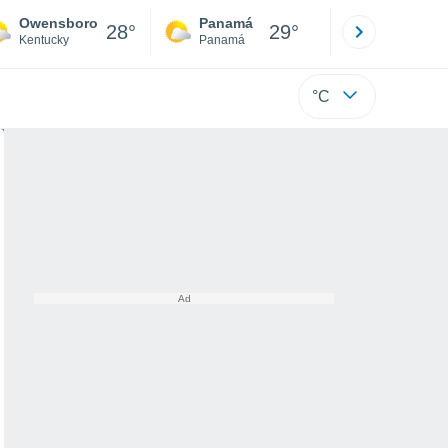
Owensboro
Panamá
David
28°
29°
Kentucky
Panamá
Chiriquí
°C