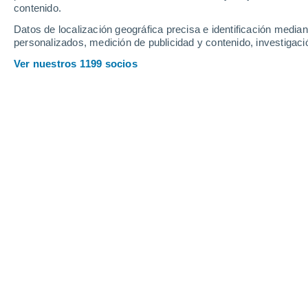
contenido.
14
-
30
km/h
11
-
25
km/h
14
15
-
50
km/h
Datos de localización geográfica precisa e identificación mediant
personalizados, medición de publicidad y contenido, investigació
Tiempo en Owensboro - KY hoy
, 7 d
Ver nuestros 1199 socios
Nubes y claro
29°
17:00
Sensación T.
33
Nubes y claro
29°
18:00
Sensación T.
33
Nubes y claro
28°
19:00
Sensación T.
31
Nubes y claro
26°
20:00
Sensación T.
29
Nubes y claro
26°
21:00
Sensación T.
27