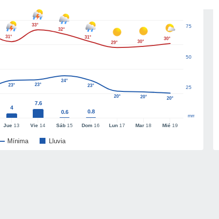
33°
75
32°
31°
31°
30°
30°
29°
50
24°
23°
23°
23°
25
20°
20°
20°
7.6
4
0.8
0.6
mm
Jue
13
Vie
14
Sáb
15
Dom
16
Lun
17
Mar
18
Mié
19
Mínima
Lluvia