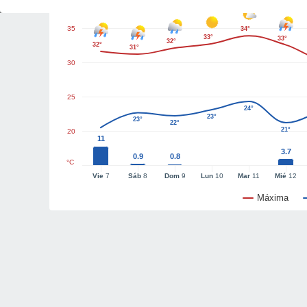
35
34°
33°
33°
32°
32°
31°
30
25
24°
23°
23°
22°
21°
20
11
3.7
0.9
0.8
°C
Vie
7
Sáb
8
Dom
9
Lun
10
Mar
11
Mié
12
Máxima