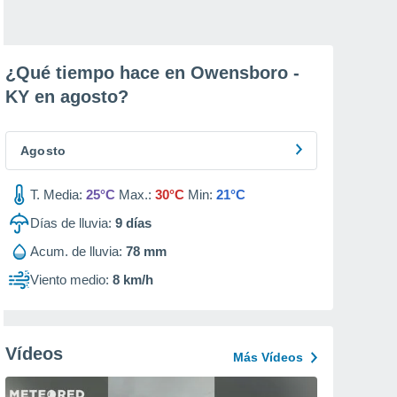
¿Qué tiempo hace en Owensboro -
KY en
agosto
?
Agosto
T. Media:
25°C
Max.:
30°C
Min:
21°C
Días de lluvia:
9
días
Acum. de lluvia:
78 mm
Viento medio:
8 km/h
Vídeos
Más Vídeos