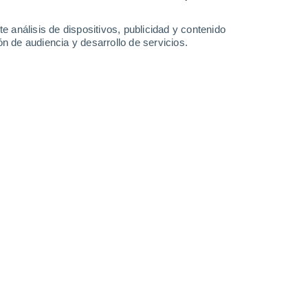
-
29
km/h
16
-
37
km/h
20
-
48
km/h
15
-
40
km/h
e análisis de dispositivos, publicidad y contenido
n de audiencia y desarrollo de servicios.
e agosto
s
Sur
2 Bajo
°
13
-
26 km/h
FPS:
no
s
Sur
1 Bajo
°
13
-
30 km/h
FPS:
no
s
Sur
0 Bajo
°
12
-
25 km/h
FPS:
no
s
Sur
0 Bajo
°
11
-
22 km/h
FPS:
no
s
Sur
0 Bajo
°
15
-
26 km/h
FPS:
no