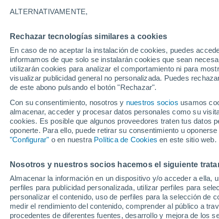
28°
ALTERNATIVAMENTE,
Rechazar tecnologías similares a cookies
Sur
En caso de no aceptar la instalación de cookies, puedes accede
Sensación de 31°
12
-
25 km
informamos de que solo se instalarán cookies que sean necesari
utilizarán cookies para analizar el comportamiento ni para most
visualizar publicidad general no personalizada. Puedes rechazar
de este abono pulsando el botón "Rechazar".
Tiempo 1 - 7 días
Mapa de nubosidad
Radar de llu
Con su consentimiento, nosotros y
nuestros socios
usamos cooki
almacenar, acceder y procesar datos personales como su visita e
cookies. Es posible que algunos proveedores traten tus datos pe
oponerte. Para ello, puede retirar su consentimiento u oponerse
Mañana
Domingo
Hoy
"Configurar"
o en nuestra
Política de Cookies
en este sitio web.
8 Ago
9 Ago
7 Ago
Nosotros y nuestros socios hacemos el siguiente trata
Almacenar la información en un dispositivo y/o acceder a ella, 
40%
30%
90%
perfiles para publicidad personalizada, utilizar perfiles para sele
0.9 mm
0.8 mm
11 mm
personalizar el contenido, uso de perfiles para la selección de c
31°
/
23°
32°
/
22°
32°
/
20°
medir el rendimiento del contenido, comprender al público a tra
procedentes de diferentes fuentes, desarrollo y mejora de los se