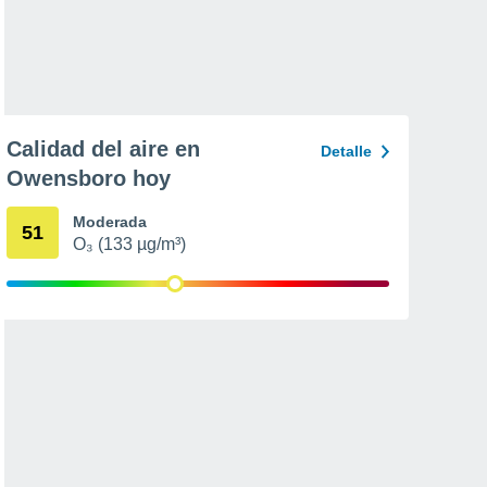
Calidad del aire en
Detalle
Owensboro hoy
Moderada
51
O₃ (133 µg/m³)