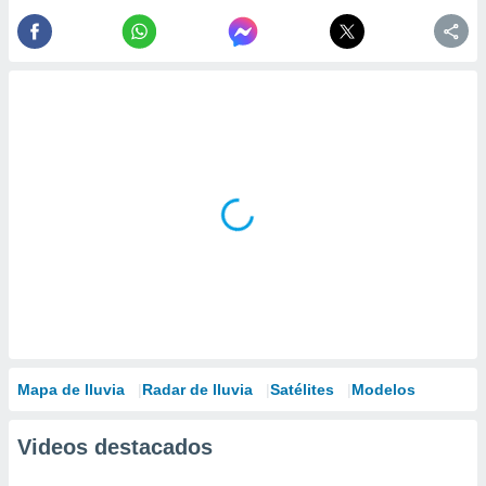
ados con el
 seleccionar
o.
calización
precisa e
ión mediante
, publicidad
dos,
 publicidad
,
ón de
 desarrollo
s.
tros 1199
ios
Mapa de lluvia
Radar de lluvia
Satélites
Modelos
Videos destacados