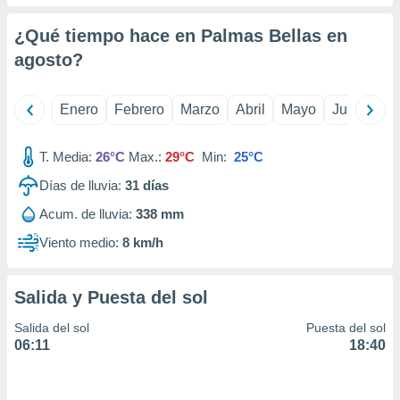
retirar su
ento u
¿Qué tiempo hace en Palmas Bellas en
agosto
?
 de datos
er momento
ic en
Enero
Febrero
Marzo
Abril
Mayo
Junio
Ju
o en
 Cookies
en
T. Media:
26°C
Max.:
29°C
Min:
25°C
eb.
Días de lluvia:
31
días
y
Acum. de lluvia:
338 mm
socios
el
Viento medio:
8 km/h
to de
Salida y Puesta del sol
la
 en un
Salida del sol
Puesta del sol
 y/o acceder
06:11
18:40
 de datos
ara
 anuncios