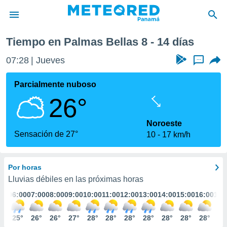
Tiempo en Palmas Bellas 8 - 14 días
privacidad
07:28
Jueves
...
o de
om.pa
com.pa) ha
Parcialmente nuboso
ado por
26°
es para
ue la
 que se
Noroeste
e calidad.
Sensación de 27°
10
17 km/h
eder a este
ediante las
opciones:
Por horas
ookies y
Lluvias débiles en las próximas horas
e forma
:00
06:00
07:00
08:00
09:00
10:00
11:00
12:00
13:00
14:00
15:00
16:00
17:
d digital
5°
25°
26°
26°
27°
28°
28°
28°
28°
28°
28°
28°
28
ada, basada