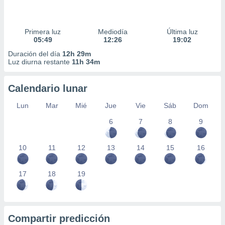
ar perfiles
idad
a, utilizar
Primera luz
Mediodía
Última luz
a
05:49
12:26
19:02
 la
Duración del día
12h 29m
Luz diurna restante
11h 34m
da, crear un
personalizar
o, uso de
Calendario lunar
a la
e contenido
Lun
Mar
Mié
Jue
Vie
Sáb
Dom
do, medir el
 de la
6
7
8
9
medir el
 del
10
11
12
13
14
15
16
 comprender
 través de
s o a través
17
18
19
nación de
edentes de
fuentes,
y mejora de
os, uso de
Compartir predicción