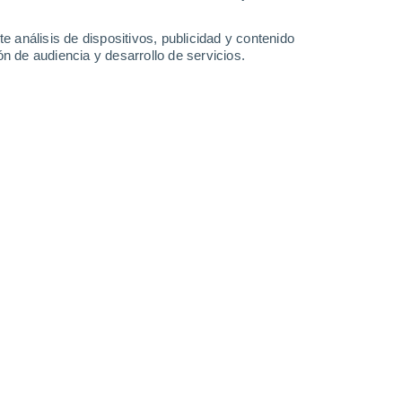
-
35
km/h
15
-
33
km/h
12
-
27
km/h
16
-
32
km/h
e análisis de dispositivos, publicidad y contenido
n de audiencia y desarrollo de servicios.
Noreste
0 Bajo
15
-
32 km/h
FPS:
no
Noreste
0 Bajo
12
-
26 km/h
FPS:
no
Noreste
2 Bajo
14
-
26 km/h
FPS:
no
Sureste
10 ¡Muy Alto!
10
-
26 km/h
FPS:
25-50
Sur
6 Alto
15
-
28 km/h
FPS:
15-25