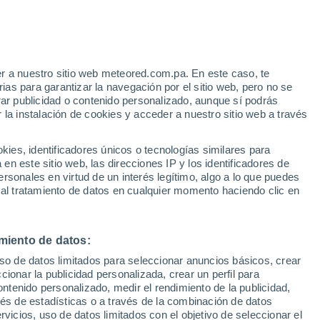
Aviso de nivel naranja
Alerta importante por viento en
Paquera hoy
e
r a nuestro sitio web meteored.com.pa. En este caso, te
:
12%
as para garantizar la navegación por el sitio web, pero no se
rar publicidad o contenido personalizado, aunque sí podrás
 la instalación de cookies y acceder a nuestro sitio web a través
via
Satélites
Modelos
es, identificadores únicos o tecnologías similares para
n este sitio web, las direcciones IP y los identificadores de
rsonales en virtud de un interés legítimo, algo a lo que puedes
 al tratamiento de datos en cualquier momento haciendo clic en
iércoles
Jueves
Viernes
Sábado
12 Ago
13 Ago
14 Ago
15 Ago
miento de datos:
uso de datos limitados para seleccionar anuncios básicos, crear
90%
90%
80%
90%
ccionar la publicidad personalizada, crear un perfil para
2 mm
1.7 mm
0.5 mm
10 mm
ontenido personalizado, medir el rendimiento de la publicidad,
31°
/
26°
31°
/
26°
31°
/
25°
30°
/
25°
vés de estadísticas o a través de la combinación de datos
rvicios, uso de datos limitados con el objetivo de seleccionar el