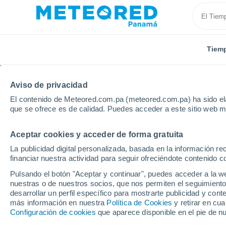
Tiem
Aviso de privacidad
El contenido de Meteored.com.pa (meteored.com.pa) ha sido ela
que se ofrece es de calidad. Puedes acceder a este sitio web m
Aceptar cookies y acceder de forma gratuita
Inicio
Costa Rica
Provincia de Puntarenas
Paqu
La publicidad digital personalizada, basada en la información r
financiar nuestra actividad para seguir ofreciéndote contenido c
Tiempo en Paquera
Pulsando el botón "Aceptar y continuar", puedes acceder a la w
nuestras o de nuestros socios, que nos permiten el seguimiento
04:42
Domingo
desarrollar un perfil específico para mostrarte publicidad y co
más información en nuestra
Política de Cookies
y retirar en cu
Configuración de cookies
que aparece disponible en el pie de n
Nubes y claros