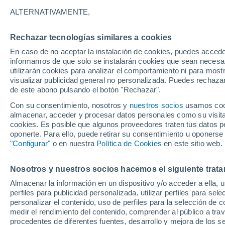
28°
ALTERNATIVAMENTE,
Rechazar tecnologías similares a cookies
Menguant
En caso de no aceptar la instalación de cookies, puedes accede
Iluminada
Sensación de 31°
informamos de que solo se instalarán cookies que sean necesari
utilizarán cookies para analizar el comportamiento ni para most
visualizar publicidad general no personalizada. Puedes rechazar
de este abono pulsando el botón "Rechazar".
Tiempo 1 - 7 días
Mapa de nubosidad
Radar de llu
Con su consentimiento, nosotros y
nuestros socios
usamos cooki
almacenar, acceder y procesar datos personales como su visita e
cookies. Es posible que algunos proveedores traten tus datos pe
oponerte. Para ello, puede retirar su consentimiento u oponerse
Mañana
Martes
M
Hoy
"Configurar"
o en nuestra
Política de Cookies
en este sitio web.
10 Ago
11 Ago
9 Ago
Nosotros y nuestros socios hacemos el siguiente trata
Almacenar la información en un dispositivo y/o acceder a ella, 
80%
perfiles para publicidad personalizada, utilizar perfiles para sele
7.7 mm
personalizar el contenido, uso de perfiles para la selección de c
32°
/
27°
30°
/
26°
32°
/
27°
medir el rendimiento del contenido, comprender al público a tra
procedentes de diferentes fuentes, desarrollo y mejora de los se