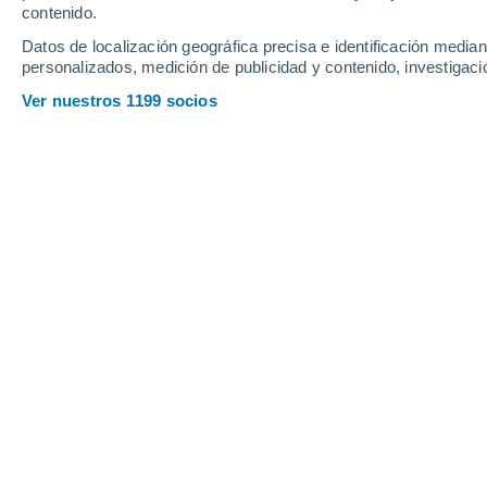
contenido.
13
-
24
km/h
18
-
31
km/h
18
19
-
33
km/h
Datos de localización geográfica precisa e identificación mediant
personalizados, medición de publicidad y contenido, investigació
Tiempo en Paquera hoy
, 9 de agosto
Ver nuestros 1199 socios
Nubes y claros
28°
05:00
Sensación T.
31°
Nubes y claros
28°
06:00
Sensación T.
30°
Nubes y claros
29°
08:00
Sensación T.
32°
Nubes y claros
31°
11:00
Sensación T.
35°
Nubes y claros
31°
14:00
Sensación T.
37°