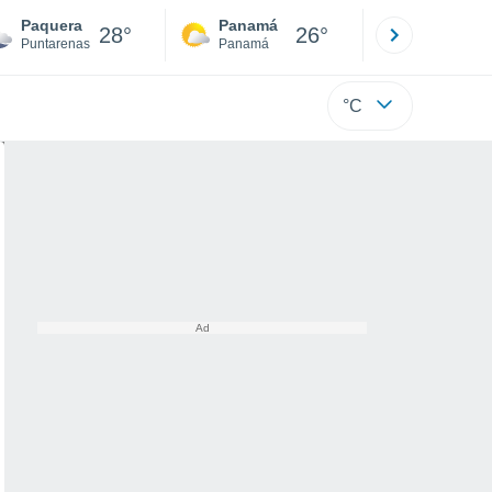
Paquera
Panamá
David
28°
26°
Puntarenas
Panamá
Chiriquí
°C