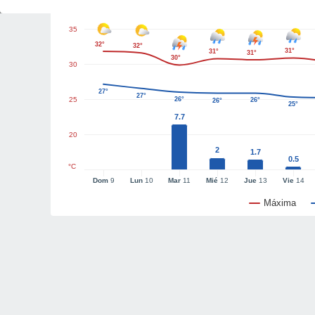
35
32°
32°
31°
31°
31°
30°
30
27°
27°
25
26°
26°
26°
25°
7.7
20
2
1.7
0.5
°C
Dom
9
Lun
10
Mar
11
Mié
12
Jue
13
Vie
14
Máxima