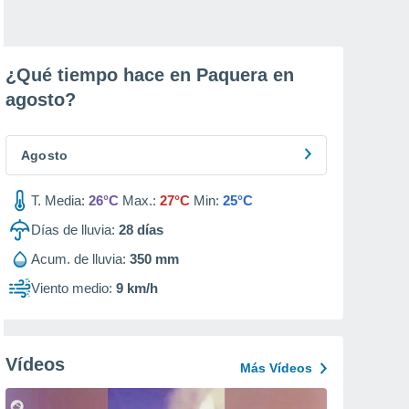
¿Qué tiempo hace en Paquera en
agosto
?
Agosto
T. Media:
26°C
Max.:
27°C
Min:
25°C
Días de lluvia:
28
días
Acum. de lluvia:
350 mm
Viento medio:
9 km/h
Vídeos
Más Vídeos