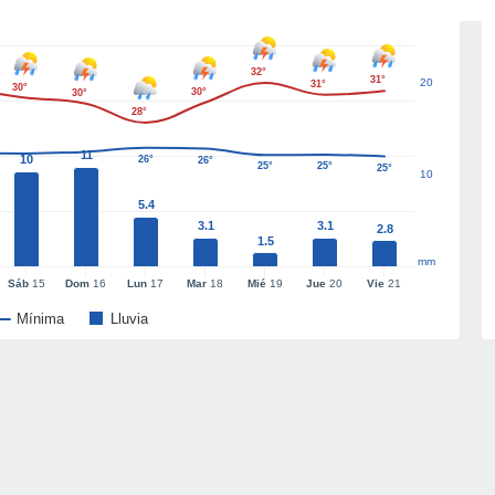
32°
31°
20
31°
30°
30°
30°
28°
11
10
26°
26°
25°
25°
25°
10
5.4
3.1
3.1
2.8
1.5
mm
Sáb
15
Dom
16
Lun
17
Mar
18
Mié
19
Jue
20
Vie
21
Mínima
Lluvia