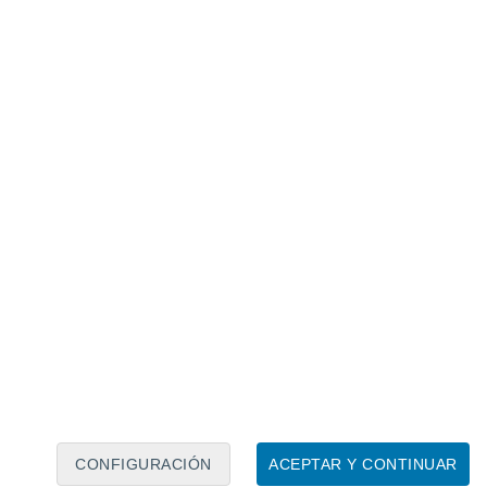
Calendario lunar
Lun
Mar
Mié
Jue
Vie
Sáb
Dom
9
10
11
12
13
14
15
16
17
18
19
20
21
22
CONFIGURACIÓN
ACEPTAR Y CONTINUAR
30