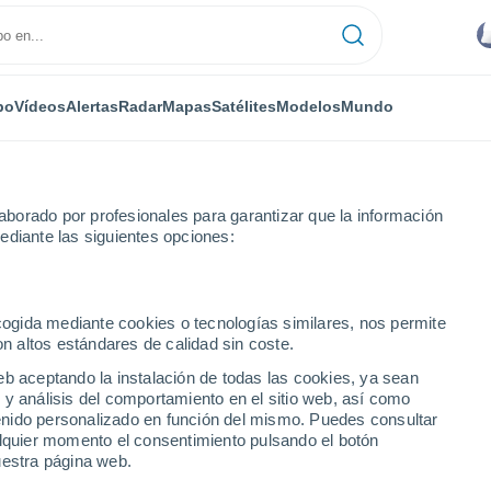
po
Vídeos
Alertas
Radar
Mapas
Satélites
Modelos
Mundo
borado por profesionales para garantizar que la información
ediante las siguientes opciones:
era
ecogida mediante cookies o tecnologías similares, nos permite
on altos estándares de calidad sin coste.
eb aceptando la instalación de todas las cookies, ya sean
 y análisis del comportamiento en el sitio web, así como
...
ntenido personalizado en función del mismo. Puedes consultar
alquier momento el consentimiento pulsando el botón
Por horas
uestra página web.
Calor Húmedo Sofocante en las
próximas horas