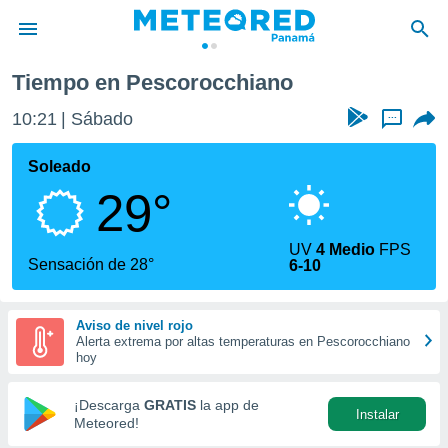
Tiempo en Pescorocchiano
privacidad
10:21
Sábado
...
o de
om.pa
com.pa) ha
Soleado
ado por
29°
es para
ue la
 que se
UV
4 Medio
FPS
e calidad.
Sensación de 28°
6-10
eder a este
ediante las
opciones:
Aviso de nivel rojo
Alerta extrema por altas temperaturas en Pescorocchiano
ookies y
hoy
e forma
¡Descarga
GRATIS
la app de
Instalar
d digital
Meteored!
ada, basada