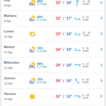
80%
ublicidad y
11
-
40
33°
/
18°
4.7 mm
km/h
8 Ago
do en
 mismo.
Mañana
60%
9
-
27
32°
/
17°
sultar más
0.1 mm
km/h
9 Ago
 en nuestra
 Cookies
y
Lunes
12
-
34
ualquier
33°
/
18°
km/h
10 Ago
ento
 botón
Martes
70%
9
-
31
34°
/
19°
ación de
0.3 mm
km/h
11 Ago
kies
 disponible
Miércoles
90%
5
-
37
e nuestra
34°
/
18°
5.7 mm
km/h
12 Ago
.
Jueves
IVAMENTE,
70%
6
-
26
30°
/
16°
0.4 mm
km/h
13 Ago
as
Viernes
6
-
39
32°
/
14°
 a cookies
km/h
14 Ago
 no aceptar