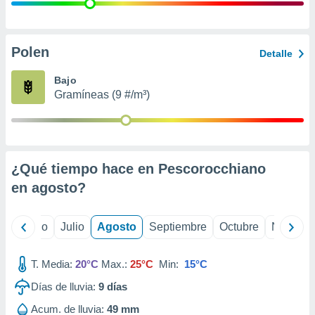
ados con el
 seleccionar
o.
calización
Polen
Detalle
precisa e
ión mediante
Bajo
Gramíneas (9 #/m³)
, publicidad
dos,
 publicidad
,
¿Qué tiempo hace en Pescorocchiano
ón de
 desarrollo
en
agosto
?
s.
tros 1199
yo
Junio
Julio
Agosto
Septiembre
Octubre
Noviemb
ios
T. Media:
20°C
Max.:
25°C
Min:
15°C
Días de lluvia:
9
días
Acum. de lluvia:
49 mm