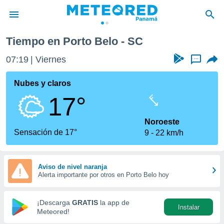
Tiempo en Porto Belo - SC
privacidad
07:19
Viernes
...
o de
om.pa
com.pa) ha
Nubes y claros
ado por
17°
es para
ue la
 que se
Noroeste
e calidad.
Sensación de 17°
9
22 km/h
eder a este
ediante las
opciones:
Aviso de nivel naranja
Alerta importante por otros en Porto Belo hoy
ookies y
e forma
¡Descarga
GRATIS
la app de
Instalar
d digital
Meteored!
ada, basada