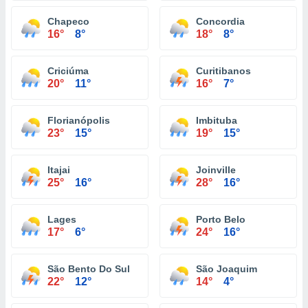
Chapeco
Concordia
16°
8°
18°
8°
Criciúma
Curitibanos
20°
11°
16°
7°
Florianópolis
Imbituba
23°
15°
19°
15°
Itajai
Joinville
25°
16°
28°
16°
Lages
Porto Belo
17°
6°
24°
16°
São Bento Do Sul
São Joaquim
22°
12°
14°
4°