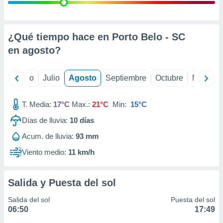
ados con el
 seleccionar
o.
calización
¿Qué tiempo hace en Porto Belo - SC
precisa e
en
agosto
?
ión mediante
, publicidad
yo
Junio
Julio
Agosto
Septiembre
Octubre
Noviemb
dos,
 publicidad
T. Media:
17°C
Max.:
21°C
Min:
15°C
,
Días de lluvia:
10
días
ón de
 desarrollo
Acum. de lluvia:
93 mm
s.
Viento medio:
11 km/h
tros 1199
ios
Salida y Puesta del sol
Salida del sol
Puesta del sol
06:50
17:49