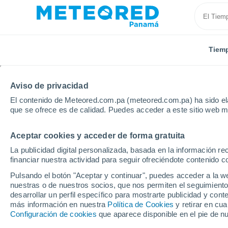
Tiem
Aviso de privacidad
El contenido de Meteored.com.pa (meteored.com.pa) ha sido ela
que se ofrece es de calidad. Puedes acceder a este sitio web m
Aceptar cookies y acceder de forma gratuita
Inicio
Ecuador
Provincia de El Oro
Portovelo
La publicidad digital personalizada, basada en la información r
financiar nuestra actividad para seguir ofreciéndote contenido c
Tiempo en Portovelo
Pulsando el botón "Aceptar y continuar", puedes acceder a la w
nuestras o de nuestros socios, que nos permiten el seguimiento
02:57
Sábado
desarrollar un perfil específico para mostrarte publicidad y co
más información en nuestra
Política de Cookies
y retirar en cu
Configuración de cookies
que aparece disponible en el pie de n
Lluvia débil