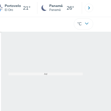
Portovelo
Panamá
David
21°
26°
El Oro
Panamá
Chiriquí
°C