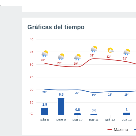
Tiempo para el amanecer
3h 6m
Gráficas del tiempo
40
35
32°
32°
31°
31°
29°
29°
30
25
20
20°
20°
6.8
19°
19°
19°
15
2.9
1
0.8
0.6
°C
Sáb
8
Dom
9
Lun
10
Mar
11
Mié
12
Jue
13
Máxima