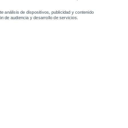
-
51
km/h
14
-
49
km/h
13
-
49
km/h
10
-
44
km/h
e análisis de dispositivos, publicidad y contenido
n de audiencia y desarrollo de servicios.
o
Oeste
0 Bajo
4
-
18 km/h
FPS:
no
Suroeste
0 Bajo
3
-
17 km/h
FPS:
no
Oeste
0 Bajo
2
-
15 km/h
FPS:
no
Oeste
0 Bajo
2
-
14 km/h
FPS:
no
Oeste
1 Bajo
4
-
19 km/h
FPS:
no