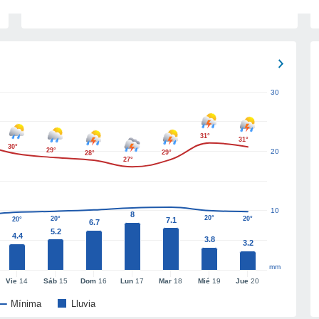
30
31°
31°
30°
29°
20
29°
28°
27°
10
8
20°
20°
20°
20°
7.1
6.7
5.2
4.4
3.8
3.2
mm
Vie
14
Sáb
15
Dom
16
Lun
17
Mar
18
Mié
19
Jue
20
Mínima
Lluvia