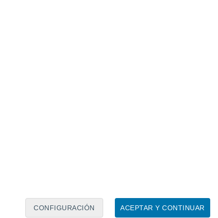
Calendario lunar
Lun
Mar
Mié
Jue
Vie
Sáb
Dom
8
9
10
11
12
13
14
15
16
17
18
19
20
21
CONFIGURACIÓN
ACEPTAR Y CONTINUAR