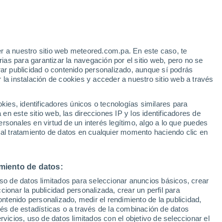
Aviso de nivel naranja
Alerta importante por altas
temperaturas en Portovelo hoy
r a nuestro sitio web meteored.com.pa. En este caso, te
as para garantizar la navegación por el sitio web, pero no se
rar publicidad o contenido personalizado, aunque sí podrás
 la instalación de cookies y acceder a nuestro sitio web a través
atélites
Modelos
es, identificadores únicos o tecnologías similares para
n este sitio web, las direcciones IP y los identificadores de
rsonales en virtud de un interés legítimo, algo a lo que puedes
 al tratamiento de datos en cualquier momento haciendo clic en
Martes
Miércoles
Jueves
Viernes
11 Ago
12 Ago
13 Ago
14 Ago
miento de datos:
uso de datos limitados para seleccionar anuncios básicos, crear
60%
80%
90%
ccionar la publicidad personalizada, crear un perfil para
0.6 mm
1 mm
4.4 mm
ontenido personalizado, medir el rendimiento de la publicidad,
32°
/
19°
32°
/
19°
31°
/
19°
30°
/
20°
vés de estadísticas o a través de la combinación de datos
rvicios, uso de datos limitados con el objetivo de seleccionar el