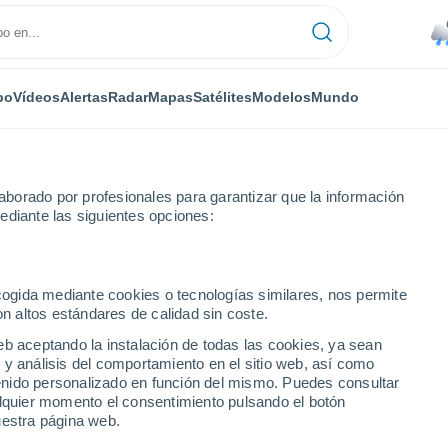
po
Vídeos
Alertas
Radar
Mapas
Satélites
Modelos
Mundo
borado por profesionales para garantizar que la información
ediante las siguientes opciones:
ecogida mediante cookies o tecnologías similares, nos permite
on altos estándares de calidad sin coste.
eb aceptando la instalación de todas las cookies, ya sean
 y análisis del comportamiento en el sitio web, así como
...
ntenido personalizado en función del mismo. Puedes consultar
alquier momento el consentimiento pulsando el botón
Por horas
uestra página web.
Lluvias débiles en las próximas
horas