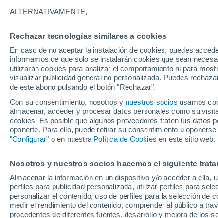
21°
ALTERNATIVAMENTE,
Rechazar tecnologías similares a cookies
30%
En caso de no aceptar la instalación de cookies, puedes accede
Sensación de 21°
0.5 mm
informamos de que solo se instalarán cookies que sean necesari
utilizarán cookies para analizar el comportamiento ni para most
visualizar publicidad general no personalizada. Puedes rechazar
de este abono pulsando el botón "Rechazar".
Tiempo 1 - 7 días
Mapa de lluvia
Radar de lluvia
S
Con su consentimiento, nosotros y
nuestros socios
usamos cooki
almacenar, acceder y procesar datos personales como su visita e
cookies. Es posible que algunos proveedores traten tus datos pe
oponerte. Para ello, puede retirar su consentimiento u oponerse
Mañana
Lunes
Hoy
"Configurar"
o en nuestra
Política de Cookies
en este sitio web.
9 Ago
10 Ago
8 Ago
Nosotros y nuestros socios hacemos el siguiente trata
Almacenar la información en un dispositivo y/o acceder a ella, 
90%
70%
70%
perfiles para publicidad personalizada, utilizar perfiles para sele
6.8 mm
0.8 mm
2.9 mm
personalizar el contenido, uso de perfiles para la selección de c
29°
/
20°
29°
/
20°
31°
/
20°
medir el rendimiento del contenido, comprender al público a tra
procedentes de diferentes fuentes, desarrollo y mejora de los se