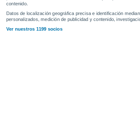
contenido.
8
-
36
km/h
12
-
44
km/h
14
8
-
37
km/h
Datos de localización geográfica precisa e identificación mediant
personalizados, medición de publicidad y contenido, investigació
Tiempo en Portovelo hoy
, 8 de agost
Ver nuestros 1199 socios
Lluvia débil
30%
21°
03:00
0.5 mm
Sensación T.
21°
Lluvia débil
30%
21°
04:00
0.4 mm
Sensación T.
21°
Lluvia débil
30%
21°
05:00
0.3 mm
Sensación T.
21°
Lluvia débil
30%
21°
06:00
0.3 mm
Sensación T.
21°
Lluvia débil
30%
22°
08:00
0.3 mm
Sensación T.
22°