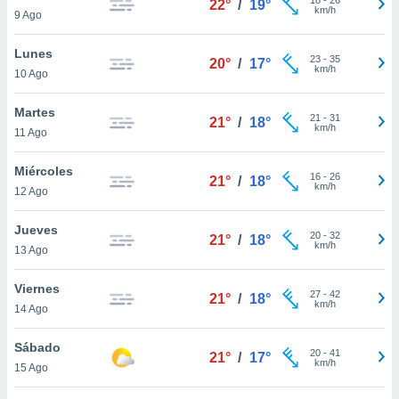
22°
/
19°
ublicidad y
km/h
9 Ago
do en
Lunes
 mismo.
23
-
35
20°
/
17°
km/h
sultar más
10 Ago
 en nuestra
 Cookies
y
Martes
21
-
31
21°
/
18°
ualquier
km/h
11 Ago
ento
Miércoles
 botón
16
-
26
21°
/
18°
km/h
12 Ago
ación de
kies
 disponible
Jueves
20
-
32
21°
/
18°
e nuestra
km/h
13 Ago
.
Viernes
IVAMENTE,
27
-
42
21°
/
18°
km/h
14 Ago
as
Sábado
20
-
41
21°
/
17°
 a cookies
km/h
15 Ago
 no aceptar