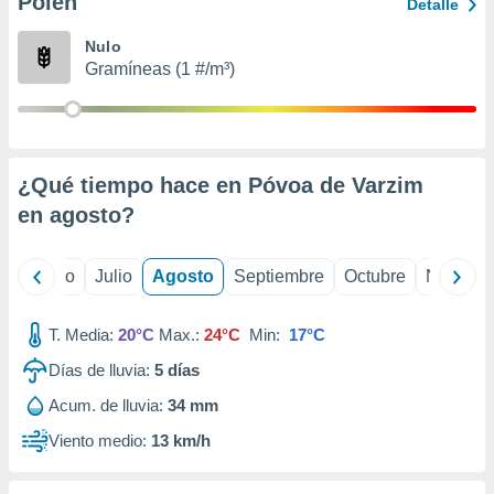
Polen
ados con el
Detalle
 seleccionar
o.
Nulo
Gramíneas (1 #/m³)
calización
precisa e
ión mediante
, publicidad
¿Qué tiempo hace en Póvoa de Varzim
dos,
en
agosto
?
 publicidad
,
ón de
yo
Junio
Julio
Agosto
Septiembre
Octubre
Noviemb
 desarrollo
s.
T. Media:
20°C
Max.:
24°C
Min:
17°C
tros 1199
ios
Días de lluvia:
5
días
Acum. de lluvia:
34 mm
Viento medio:
13 km/h