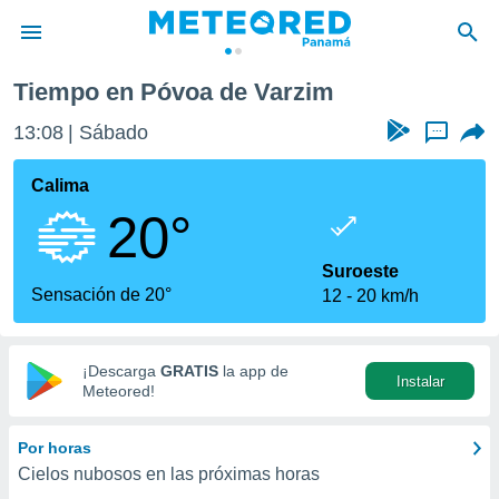
Tiempo en Póvoa de Varzim
privacidad
13:08
Sábado
...
o de
om.pa
com.pa) ha
Calima
ado por
20°
es para
ue la
 que se
Suroeste
e calidad.
Sensación de 20°
12
20 km/h
eder a este
ediante las
opciones:
¡Descarga
GRATIS
la app de
Instalar
ookies y
Meteored!
e forma
Por horas
d digital
Cielos nubosos en las próximas horas
ada, basada