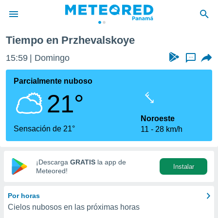
Tiempo en Przhevalskoye
privacidad
15:59
Domingo
...
o de
om.pa
com.pa) ha
Parcialmente nuboso
ado por
21°
es para
ue la
 que se
Noroeste
e calidad.
Sensación de 21°
11
28 km/h
eder a este
ediante las
opciones:
¡Descarga
GRATIS
la app de
Instalar
ookies y
Meteored!
e forma
Por horas
d digital
Cielos nubosos en las próximas horas
ada, basada