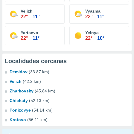
Velizh
Vyazma
22°
11°
22°
11°
Yartsevo
Yelnya
22°
11°
22°
10°
Localidades cercanas
Demidov
(33.87 km)
Velizh
(42.2 km)
Zharkovsky
(45.84 km)
Chichaty
(52.13 km)
Ponizovye
(54.14 km)
Krotovo
(56.11 km)