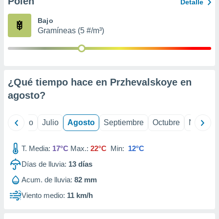
Polen
ados con el
Detalle
 seleccionar
o.
Bajo
Gramíneas (5 #/m³)
calización
precisa e
ión mediante
, publicidad
¿Qué tiempo hace en Przhevalskoye en
dos,
agosto
?
 publicidad
,
ón de
yo
Junio
Julio
Agosto
Septiembre
Octubre
Noviemb
 desarrollo
s.
T. Media:
17°C
Max.:
22°C
Min:
12°C
tros 1199
ios
Días de lluvia:
13
días
Acum. de lluvia:
82 mm
Viento medio:
11 km/h