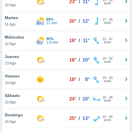
23°
/
11°
ublicidad y
km/h
10 Ago
do en
Martes
 mismo.
90%
17
-
39
20°
/
12°
12 mm
km/h
sultar más
11 Ago
 en nuestra
 Cookies
y
Miércoles
90%
21
-
47
18°
/
11°
ualquier
1.9 mm
km/h
12 Ago
ento
Jueves
 botón
24
-
52
18°
/
10°
km/h
13 Ago
ación de
kies
 disponible
Viernes
19
-
43
18°
/
8°
e nuestra
km/h
14 Ago
.
Sábado
IVAMENTE,
16
-
38
24°
/
10°
km/h
15 Ago
as
Domingo
15
-
35
25°
/
13°
 a cookies
km/h
16 Ago
 no aceptar