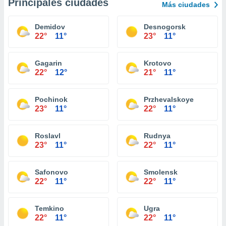
Principales ciudades
Más ciudades
Demidov
Desnogorsk
22°
11°
23°
11°
Gagarin
Krotovo
22°
12°
21°
11°
Pochinok
Przhevalskoye
23°
11°
22°
11°
Roslavl
Rudnya
23°
11°
22°
11°
Safonovo
Smolensk
22°
11°
22°
11°
Temkino
Ugra
22°
11°
22°
11°