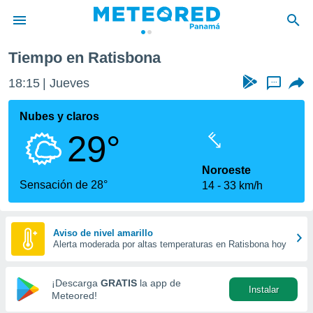
Tiempo en Ratisbona
privacidad
18:16
Jueves
...
o de
om.pa
com.pa) ha
Nubes y claros
ado por
29°
es para
ue la
 que se
Noroeste
e calidad.
Sensación de 28°
14
33 km/h
eder a este
ediante las
opciones:
Aviso de nivel amarillo
Alerta moderada por altas temperaturas en Ratisbona hoy
ookies y
e forma
¡Descarga
GRATIS
la app de
Instalar
d digital
Meteored!
ada, basada