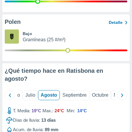
ados con el
 seleccionar
o.
calización
Polen
Detalle
precisa e
ión mediante
Bajo
Gramíneas (25 #/m³)
, publicidad
dos,
 publicidad
,
¿Qué tiempo hace en Ratisbona en
ón de
 desarrollo
agosto
?
s.
tros 1199
yo
Junio
Julio
Agosto
Septiembre
Octubre
Noviemb
ios
T. Media:
19°C
Max.:
24°C
Min:
14°C
Días de lluvia:
13
días
Acum. de lluvia:
89 mm