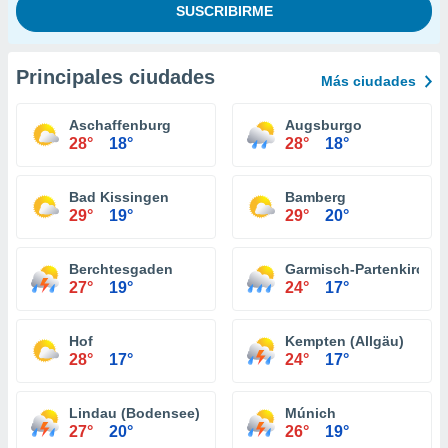
Principales ciudades
Más ciudades
Aschaffenburg
Augsburgo
28°
18°
28°
18°
Bad Kissingen
Bamberg
29°
19°
29°
20°
Berchtesgaden
Garmisch-Partenkirche
27°
19°
24°
17°
Hof
Kempten (Allgäu)
28°
17°
24°
17°
Lindau (Bodensee)
Múnich
27°
20°
26°
19°