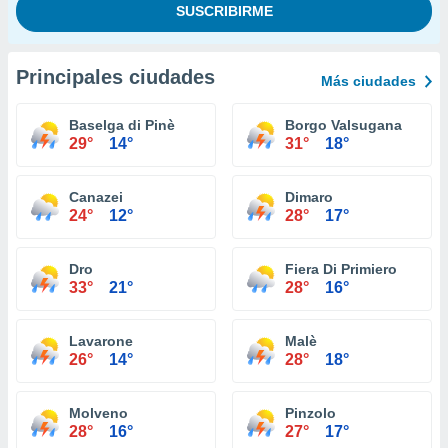
Principales ciudades
Más ciudades
Baselga di Pinè
Borgo Valsugana
29°
14°
31°
18°
Canazei
Dimaro
24°
12°
28°
17°
Dro
Fiera Di Primiero
33°
21°
28°
16°
Lavarone
Malè
26°
14°
28°
18°
Molveno
Pinzolo
28°
16°
27°
17°