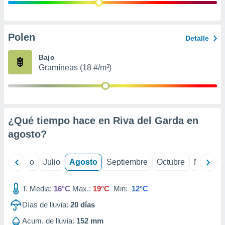
ados con el
 seleccionar
o.
calización
Polen
Detalle
precisa e
ión mediante
Bajo
Gramíneas (18 #/m³)
, publicidad
dos,
 publicidad
,
¿Qué tiempo hace en Riva del Garda en
ón de
 desarrollo
agosto
?
s.
tros 1199
yo
Junio
Julio
Agosto
Septiembre
Octubre
Noviemb
ios
T. Media:
16°C
Max.:
19°C
Min:
12°C
Días de lluvia:
20
días
Acum. de lluvia:
152 mm