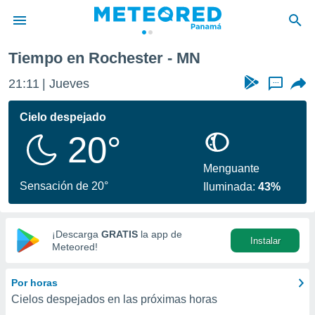
Tiempo en Rochester - MN
privacidad
21:11
Jueves
...
o de
om.pa
com.pa) ha
Cielo despejado
ado por
20°
es para
ue la
 que se
Menguante
e calidad.
Sensación de 20°
Iluminada:
43%
eder a este
ediante las
opciones:
¡Descarga
GRATIS
la app de
Instalar
ookies y
Meteored!
e forma
Por horas
d digital
Cielos despejados en las próximas horas
ada, basada