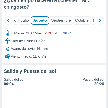
¿Qué tiempo hace en Rochester - MN
ados con el
 seleccionar
en
agosto
?
o.
calización
yo
Junio
Julio
Agosto
Septiembre
Octubre
Noviemb
precisa e
ión mediante
T. Media:
21°C
Max.:
26°C
Min:
16°C
, publicidad
Días de lluvia:
11
días
dos,
Acum. de lluvia:
99 mm
 publicidad
,
Viento medio:
11 km/h
ón de
 desarrollo
s.
Salida y Puesta del sol
tros 1199
Salida del sol
Puesta del sol
ios
06:04
20:26