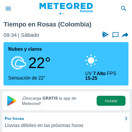
Tiempo en Rosas (Colombia)
privacidad
09:34
Sábado
...
o de
om.pa
com.pa) ha
Nubes y claros
ado por
22°
es para
ue la
 que se
UV
7 Alto
FPS
e calidad.
Sensación de 22°
15-25
eder a este
ediante las
opciones:
¡Descarga
GRATIS
la app de
Instalar
ookies y
Meteored!
e forma
Por horas
d digital
Lluvias débiles en las próximas horas
ada, basada