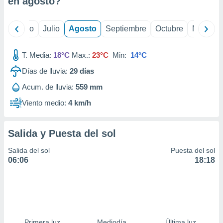
en
agosto
?
ados con el
 seleccionar
o.
yo
Junio
Julio
Agosto
Septiembre
Octubre
Noviemb
calización
precisa e
ión mediante
T. Media:
18°C
Max.:
23°C
Min:
14°C
Días de lluvia:
29
días
, publicidad
Acum. de lluvia:
559 mm
dos,
 publicidad
Viento medio:
4 km/h
,
ón de
 desarrollo
Salida y Puesta del sol
s.
Salida del sol
Puesta del sol
tros 1199
06:06
18:18
ios
Primera luz
Mediodía
Última luz