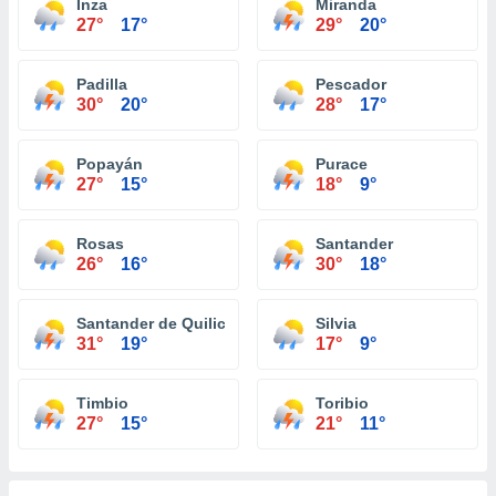
Inza
Miranda
27°
17°
29°
20°
Padilla
Pescador
30°
20°
28°
17°
Popayán
Purace
27°
15°
18°
9°
Rosas
Santander
26°
16°
30°
18°
Santander de Quilichao
Silvia
31°
19°
17°
9°
Timbio
Toribio
27°
15°
21°
11°