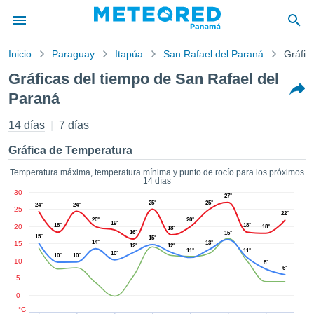
Inicio
Paraguay
Itapúa
San Rafael del Paraná
Gráfic
privacidad
Gráficas del tiempo de San Rafael del
enido de
Paraná
d.com.pa
com.pa) ha
14 días
7 días
orado por
ales para
Gráfica de Temperatura
ar que la
ón que se
Temperatura máxima, temperatura mínima y punto de rocío para los próximos
de calidad.
14 días
eder a este
30
27°
ediante las
25°
25°
24°
24°
25
22°
 opciones:
20°
20°
19°
18°
18°
20
18°
18°
16°
16°
15°
15°
14°
15
13°
cookies y
12°
12°
11°
11°
10°
10°
10°
de forma
10
8°
6°
uita
5
dad digital
0
ada, basada
°C