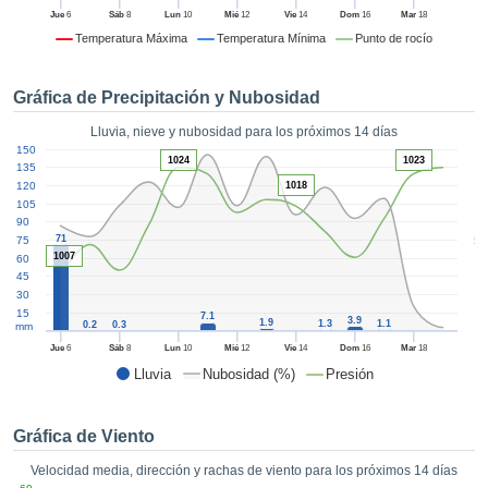
formación
Jue
6
Sáb
8
Lun
10
Mié
12
Vie
14
Dom
16
Mar
18
 mediante
Temperatura Máxima
Temperatura Mínima
Punto de rocío
tecnologías
nos permite
r nuestra
Gráfica de Precipitación y Nubosidad
para seguir
e contenido
Lluvia, nieve y nubosidad para los próximos 14 días
ACEPTAR
1
estándares
150
Y
1024
1023
135
 sin coste.
CONTINUAR
120
1018
 el botón
105
90
continuar",
CONFIGURACIÓN
5
71
75
ceder a la
1007
60
tando la
45
n de todas
30
s, ya sean
15
7.1
3.9
1.9
1.3
1.1
0.2
0.3
mm
de nuestros
 que nos
Jue
6
Sáb
8
Lun
10
Mié
12
Vie
14
Dom
16
Mar
18
ten el
Lluvia
Nubosidad (%)
Presión
 y análisis
tamiento en
b, así como
Gráfica de Viento
r un perfil
Velocidad media, dirección y rachas de viento para los próximos 14 días
ico para