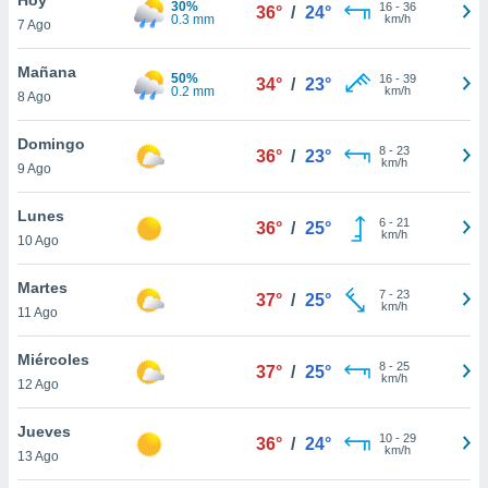
30%
ublicidad y
16
-
36
36°
/
24°
0.3 mm
km/h
7 Ago
do en
 mismo.
Mañana
50%
16
-
39
34°
/
23°
sultar más
0.2 mm
km/h
8 Ago
 en nuestra
 Cookies
y
Domingo
8
-
23
ualquier
36°
/
23°
km/h
9 Ago
ento
 botón
Lunes
6
-
21
36°
/
25°
ación de
km/h
10 Ago
kies
 disponible
Martes
7
-
23
e nuestra
37°
/
25°
km/h
11 Ago
.
Miércoles
IVAMENTE,
8
-
25
37°
/
25°
km/h
12 Ago
as
Jueves
10
-
29
36°
/
24°
 a cookies
km/h
13 Ago
 no aceptar