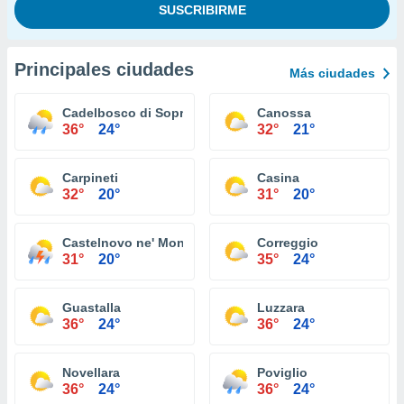
Principales ciudades
Más ciudades
Cadelbosco di Sopra
Canossa
36°
24°
32°
21°
Carpineti
Casina
32°
20°
31°
20°
Castelnovo ne' Monti
Correggio
31°
20°
35°
24°
Guastalla
Luzzara
36°
24°
36°
24°
Novellara
Poviglio
36°
24°
36°
24°