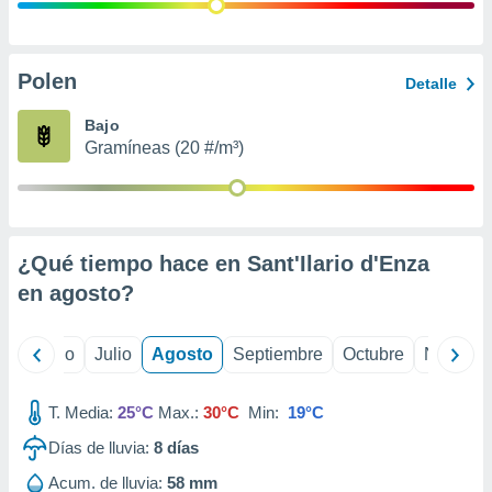
ados con el
 seleccionar
o.
calización
Polen
Detalle
precisa e
ión mediante
Bajo
Gramíneas (20 #/m³)
, publicidad
dos,
 publicidad
,
¿Qué tiempo hace en Sant'Ilario d'Enza
ón de
 desarrollo
en
agosto
?
s.
tros 1199
yo
Junio
Julio
Agosto
Septiembre
Octubre
Noviemb
ios
T. Media:
25°C
Max.:
30°C
Min:
19°C
Días de lluvia:
8
días
Acum. de lluvia:
58 mm