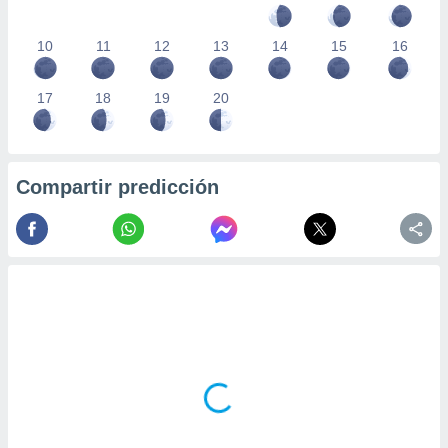
10
11
12
13
14
15
16
17
18
19
20
Compartir predicción