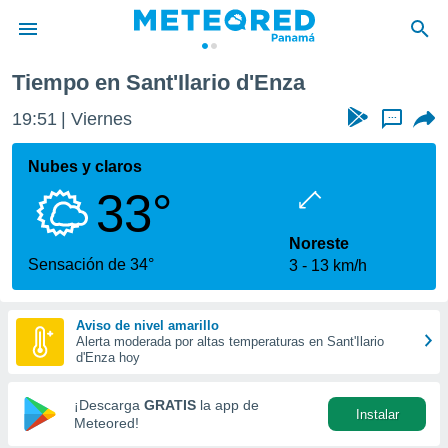
Tiempo en Sant'Ilario d'Enza
privacidad
19:51
Viernes
...
o de
om.pa
com.pa) ha
Nubes y claros
ado por
33°
es para
ue la
 que se
Noreste
e calidad.
Sensación de 34°
3
13 km/h
eder a este
ediante las
opciones:
Aviso de nivel amarillo
Alerta moderada por altas temperaturas en Sant'Ilario
ookies y
d'Enza hoy
e forma
¡Descarga
GRATIS
la app de
Instalar
d digital
Meteored!
ada, basada