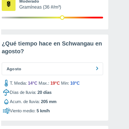
Moderado
Gramíneas (36 #/m³)
¿Qué tiempo hace en Schwangau en
agosto
?
Agosto
T. Media:
14°C
Max.:
19°C
Min:
10°C
Días de lluvia:
20
días
Acum. de lluvia:
205 mm
Viento medio:
5 km/h