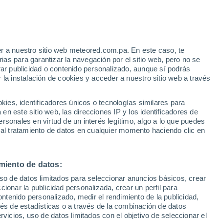
o
r a nuestro sitio web meteored.com.pa. En este caso, te
as para garantizar la navegación por el sitio web, pero no se
rar publicidad o contenido personalizado, aunque sí podrás
 la instalación de cookies y acceder a nuestro sitio web a través
via
Satélites
Modelos
es, identificadores únicos o tecnologías similares para
n este sitio web, las direcciones IP y los identificadores de
rsonales en virtud de un interés legítimo, algo a lo que puedes
 al tratamiento de datos en cualquier momento haciendo clic en
Martes
Miércoles
Jueves
Viernes
11 Ago
12 Ago
13 Ago
14 Ago
miento de datos:
uso de datos limitados para seleccionar anuncios básicos, crear
60%
ccionar la publicidad personalizada, crear un perfil para
0.8 mm
ontenido personalizado, medir el rendimiento de la publicidad,
27°
/
16°
28°
/
14°
29°
/
13°
30°
/
13°
vés de estadísticas o a través de la combinación de datos
rvicios, uso de datos limitados con el objetivo de seleccionar el