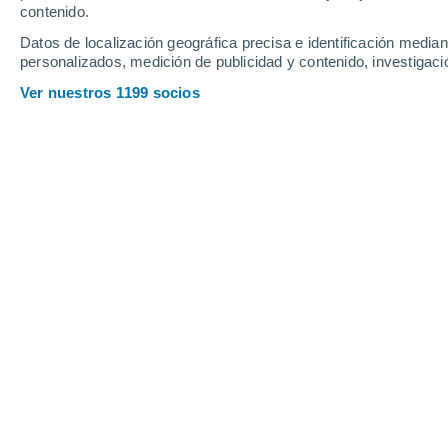
contenido.
10
-
29
km/h
15
-
41
km/h
10
11
-
31
km/h
Datos de localización geográfica precisa e identificación mediant
personalizados, medición de publicidad y contenido, investigació
Tiempo en Schwangau hoy
, 8 de ago
Ver nuestros 1199 socios
Soleado
22°
10:00
Sensación T.
22°
Nubes y claros
24°
11:00
Sensación T.
25°
Nubes y claros
25°
12:00
Sensación T.
26°
Nubes y claros
25°
13:00
Sensación T.
26°
Nubes y claros
26°
14:00
Sensación T.
26°