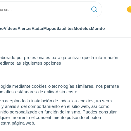
po
Vídeos
Alertas
Radar
Mapas
Satélites
Modelos
Mundo
borado por profesionales para garantizar que la información
ediante las siguientes opciones:
ecogida mediante cookies o tecnologías similares, nos permite
on altos estándares de calidad sin coste.
eb aceptando la instalación de todas las cookies, ya sean
 y análisis del comportamiento en el sitio web, así como
...
ntenido personalizado en función del mismo. Puedes consultar
alquier momento el consentimiento pulsando el botón
Por horas
uestra página web.
Intervalos nubosos en las
próximas horas