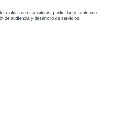
-
30
km/h
12
-
36
km/h
10
-
31
km/h
9
-
29
km/h
e análisis de dispositivos, publicidad y contenido
n de audiencia y desarrollo de servicios.
sto
Este
3 Medio
3
-
18 km/h
FPS:
6-10
Noreste
5 Medio
5
-
19 km/h
FPS:
6-10
Noreste
6 Alto
6
-
21 km/h
FPS:
15-25
Noreste
7 Alto
9
-
26 km/h
FPS:
15-25
Noreste
7 Alto
10
-
30 km/h
FPS:
15-25