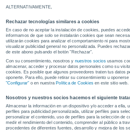
22°
ALTERNATIVAMENTE,
Rechazar tecnologías similares a cookies
UV
3 Medi
En caso de no aceptar la instalación de cookies, puedes accede
Sensación de 22°
FPS
6-10
informamos de que solo se instalarán cookies que sean necesari
utilizarán cookies para analizar el comportamiento ni para most
visualizar publicidad general no personalizada. Puedes rechazar
de este abono pulsando el botón "Rechazar".
Tiempo 1 - 7 días
Mapa de nubosidad
Radar de llu
Con su consentimiento, nosotros y
nuestros socios
usamos cooki
almacenar, acceder y procesar datos personales como su visita e
cookies. Es posible que algunos proveedores traten tus datos pe
oponerte. Para ello, puede retirar su consentimiento u oponerse
Mañana
Lunes
Hoy
"Configurar"
o en nuestra
Política de Cookies
en este sitio web.
9 Ago
10 Ago
8 Ago
Nosotros y nuestros socios hacemos el siguiente trata
Almacenar la información en un dispositivo y/o acceder a ella, 
60%
perfiles para publicidad personalizada, utilizar perfiles para sele
0.4 mm
personalizar el contenido, uso de perfiles para la selección de c
31°
/
15°
29°
/
17°
27°
/
13°
medir el rendimiento del contenido, comprender al público a tra
procedentes de diferentes fuentes, desarrollo y mejora de los se