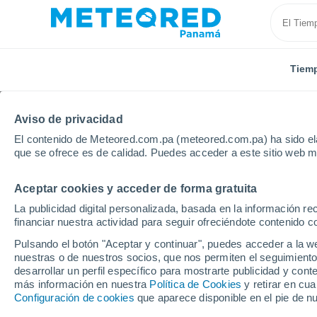
Tiem
Aviso de privacidad
El contenido de Meteored.com.pa (meteored.com.pa) ha sido ela
que se ofrece es de calidad. Puedes acceder a este sitio web m
Aceptar cookies y acceder de forma gratuita
Inicio
Alemania
Baviera
Schwangau
La publicidad digital personalizada, basada en la información r
financiar nuestra actividad para seguir ofreciéndote contenido c
Tiempo en Schwangau
Pulsando el botón "Aceptar y continuar", puedes acceder a la w
nuestras o de nuestros socios, que nos permiten el seguimiento
09:46
Sábado
desarrollar un perfil específico para mostrarte publicidad y co
más información en nuestra
Política de Cookies
y retirar en cu
Configuración de cookies
que aparece disponible en el pie de n
Soleado