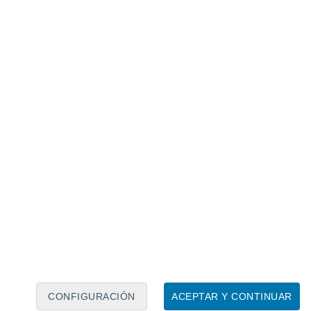
Calendario lunar
Lun
Mar
Mié
Jue
Vie
Sáb
Dom
8
9
10
11
12
13
14
15
16
17
18
19
20
21
CONFIGURACIÓN
ACEPTAR Y CONTINUAR