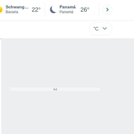
Schwangau
Panamá
David
22°
26°
Bavaria
Panamá
Chiriquí
°C