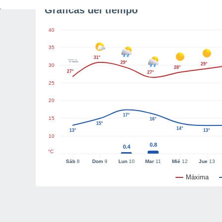
Gráficas del tiempo
40
35
31°
29°
29°
30
28°
27°
27°
25
20
17°
15
16°
15°
14°
13°
13°
10
0.8
0.4
°C
Sáb
8
Dom
9
Lun
10
Mar
11
Mié
12
Jue
13
Máxima