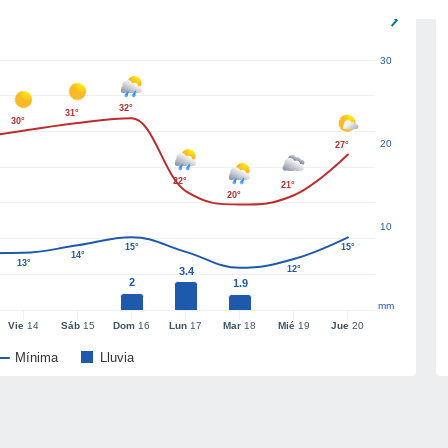
30
32°
31°
30°
20
27°
22°
21°
20°
10
15°
15°
14°
13°
12°
3.4
2
1.9
mm
Vie
14
Sáb
15
Dom
16
Lun
17
Mar
18
Mié
19
Jue
20
Mínima
Lluvia