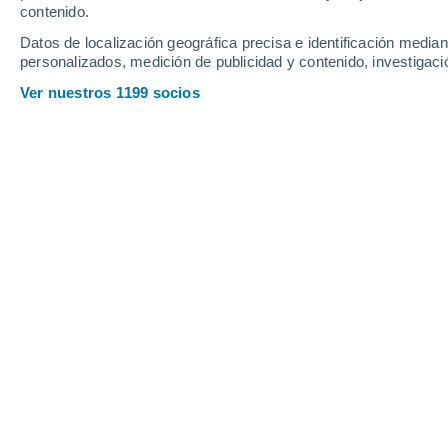
contenido.
6
-
25
km/h
5
-
20
km/h
6
7
-
26
km/h
Datos de localización geográfica precisa e identificación mediant
personalizados, medición de publicidad y contenido, investigació
Tiempo en Sedico hoy
, 8 de agosto
Ver nuestros 1199 socios
Lluvia débil
60%
28°
17:00
0.4 mm
Sensación T.
2
Lluvia débil
40%
27°
18:00
0.4 mm
Sensación T.
2
Lluvia débil
30%
27°
19:00
0.1 mm
Sensación T.
2
Soleado
25°
20:00
Sensación T.
2
Soleado
23°
21:00
Sensación T.
2