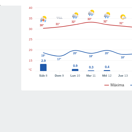
40
35
33°
32°
32°
31°
31°
30°
30
25
20
20°
20°
19°
18°
18°
17°
15
2.9
0.9
0.4
0.3
°C
Sáb
8
Dom
9
Lun
10
Mar
11
Mié
12
Jue
13
Máxima