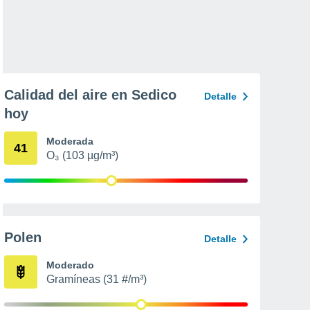
Calidad del aire en Sedico
Detalle
hoy
Moderada
41
O₃ (103 µg/m³)
Polen
Detalle
Moderado
Gramíneas (31 #/m³)