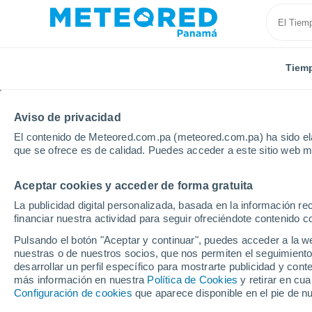
Tiem
Aviso de privacidad
El contenido de Meteored.com.pa (meteored.com.pa) ha sido ela
que se ofrece es de calidad. Puedes acceder a este sitio web m
Aceptar cookies y acceder de forma gratuita
Inicio
Italia
Provincia de Belluno
Sedico
La publicidad digital personalizada, basada en la información r
financiar nuestra actividad para seguir ofreciéndote contenido c
Tiempo en Sedico
Pulsando el botón "Aceptar y continuar", puedes acceder a la w
nuestras o de nuestros socios, que nos permiten el seguimiento
17:14
Sábado
desarrollar un perfil específico para mostrarte publicidad y co
más información en nuestra
Política de Cookies
y retirar en cu
Configuración de cookies
que aparece disponible en el pie de n
Lluvia débil