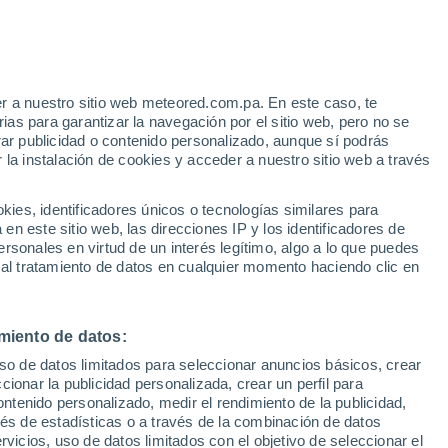
Aviso de nivel amarillo
Alerta moderada por tormenta en
Sedico hoy
r a nuestro sitio web meteored.com.pa. En este caso, te
as para garantizar la navegación por el sitio web, pero no se
rar publicidad o contenido personalizado, aunque sí podrás
 la instalación de cookies y acceder a nuestro sitio web a través
atélites
Modelos
es, identificadores únicos o tecnologías similares para
n este sitio web, las direcciones IP y los identificadores de
rsonales en virtud de un interés legítimo, algo a lo que puedes
 al tratamiento de datos en cualquier momento haciendo clic en
Martes
Miércoles
Jueves
Viernes
11 Ago
12 Ago
13 Ago
14 Ago
miento de datos:
uso de datos limitados para seleccionar anuncios básicos, crear
60%
70%
ccionar la publicidad personalizada, crear un perfil para
0.3 mm
0.4 mm
ontenido personalizado, medir el rendimiento de la publicidad,
33°
/
18°
32°
/
20°
31°
/
18°
31°
/
18°
vés de estadísticas o a través de la combinación de datos
rvicios, uso de datos limitados con el objetivo de seleccionar el