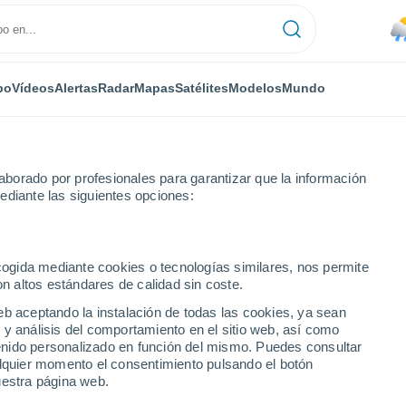
po
Vídeos
Alertas
Radar
Mapas
Satélites
Modelos
Mundo
borado por profesionales para garantizar que la información
ediante las siguientes opciones:
ecogida mediante cookies o tecnologías similares, nos permite
on altos estándares de calidad sin coste.
eb aceptando la instalación de todas las cookies, ya sean
 y análisis del comportamiento en el sitio web, así como
...
ntenido personalizado en función del mismo. Puedes consultar
alquier momento el consentimiento pulsando el botón
Por horas
uestra página web.
Lluvias débiles en las próximas
horas