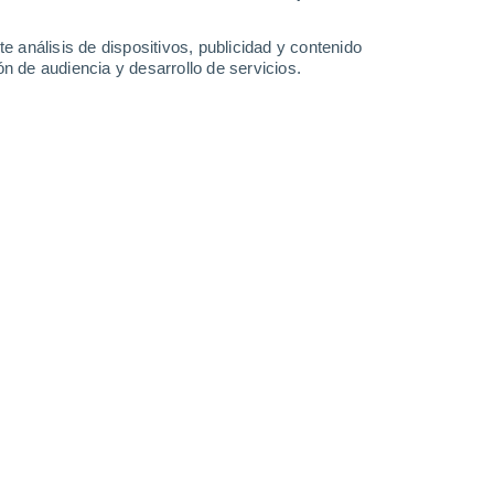
-
23
km/h
6
-
26
km/h
6
-
25
km/h
7
-
29
km/h
e análisis de dispositivos, publicidad y contenido
n de audiencia y desarrollo de servicios.
Sur
2 Bajo
9°
5
-
23 km/h
FPS:
no
Noroeste
1 Bajo
9°
5
-
19 km/h
FPS:
no
Norte
0 Bajo
8°
5
-
16 km/h
FPS:
no
Norte
0 Bajo
6°
4
-
14 km/h
FPS:
no
Norte
0 Bajo
2°
3
-
12 km/h
FPS:
no