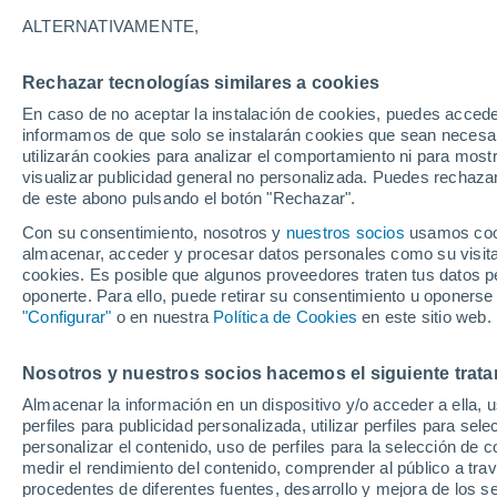
28°
ALTERNATIVAMENTE,
Rechazar tecnologías similares a cookies
60%
En caso de no aceptar la instalación de cookies, puedes accede
Sensación de 29°
0.4 mm
informamos de que solo se instalarán cookies que sean necesari
utilizarán cookies para analizar el comportamiento ni para most
visualizar publicidad general no personalizada. Puedes rechazar
de este abono pulsando el botón "Rechazar".
Tiempo 1 - 7 días
Radar de lluvia
Mapa de lluvia
S
Con su consentimiento, nosotros y
nuestros socios
usamos cooki
almacenar, acceder y procesar datos personales como su visita e
cookies. Es posible que algunos proveedores traten tus datos pe
oponerte. Para ello, puede retirar su consentimiento u oponerse
Mañana
Lunes
Hoy
"Configurar"
o en nuestra
Política de Cookies
en este sitio web.
9 Ago
10 Ago
8 Ago
Nosotros y nuestros socios hacemos el siguiente trata
Almacenar la información en un dispositivo y/o acceder a ella, 
80%
80%
perfiles para publicidad personalizada, utilizar perfiles para sele
0.9 mm
2.9 mm
personalizar el contenido, uso de perfiles para la selección de c
31°
/
17°
32°
/
20°
30°
/
19°
medir el rendimiento del contenido, comprender al público a tra
procedentes de diferentes fuentes, desarrollo y mejora de los se