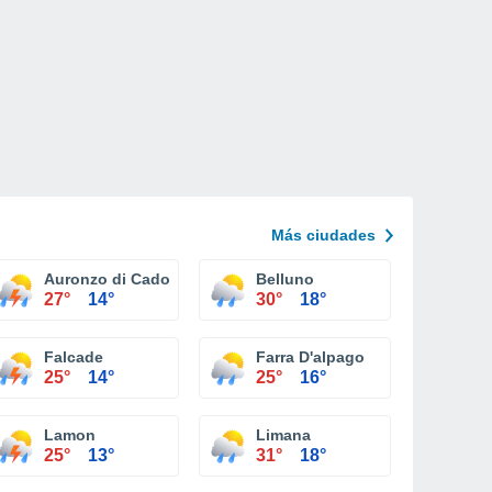
Más ciudades
Auronzo di Cadore
Belluno
27°
14°
30°
18°
Falcade
Farra D'alpago
25°
14°
25°
16°
Lamon
Limana
25°
13°
31°
18°