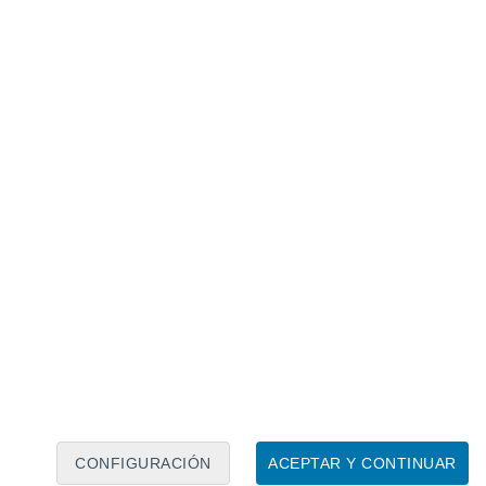
Calendario lunar
Lun
Mar
Mié
Jue
Vie
Sáb
Dom
8
9
10
11
12
13
14
15
16
17
18
19
20
21
CONFIGURACIÓN
ACEPTAR Y CONTINUAR
30