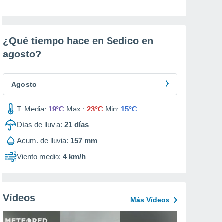
¿Qué tiempo hace en Sedico en
agosto
?
Agosto
T. Media:
19°C
Max.:
23°C
Min:
15°C
Días de lluvia:
21
días
Acum. de lluvia:
157 mm
Viento medio:
4 km/h
Vídeos
Más Vídeos