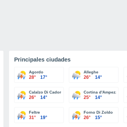
Principales ciudades
Agordo
Alleghe
28°
17°
26°
14°
Calalzo Di Cadore
Cortina d'Ampezzo
26°
14°
25°
14°
Feltre
Forno Di Zoldo
31°
19°
26°
15°