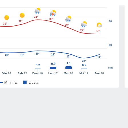
34°
33°
20
32°
31°
30°
27°
27°
10
19°
18°
18°
18°
17°
17°
15°
1.1
0.9
0.2
0.2
mm
Vie
14
Sáb
15
Dom
16
Lun
17
Mar
18
Mié
19
Jue
20
Mínima
Lluvia