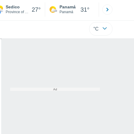
Sedico
Panamá
David
27°
31°
Province of Belluno
Panamá
Chiriquí
°C