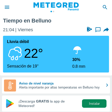
Tiempo en Belluno
privacidad
21:04
Viernes
...
o de
om.pa
com.pa) ha
Lluvia débil
ado por
22°
es para
ue la
 que se
30%
e calidad.
Sensación de 19°
0.8 mm
eder a este
ediante las
opciones:
Aviso de nivel naranja
Alerta importante por altas temperaturas en Belluno hoy
ookies y
e forma
¡Descarga
GRATIS
la app de
Instalar
d digital
Meteored!
ada, basada