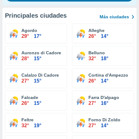
Principales ciudades
Más ciudades
Agordo
Alleghe
29°
17°
26°
14°
Auronzo di Cadore
Belluno
28°
15°
32°
18°
Calalzo Di Cadore
Cortina d'Ampezzo
27°
15°
26°
14°
Falcade
Farra D'alpago
26°
15°
27°
16°
Feltre
Forno Di Zoldo
32°
19°
27°
14°