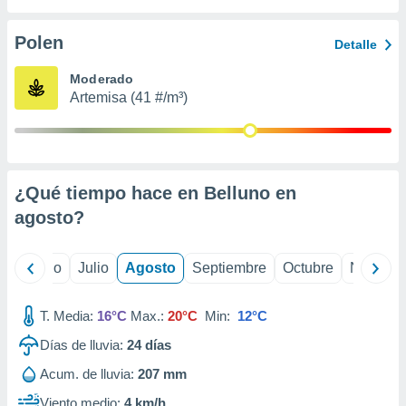
ados con el
 seleccionar
o.
Polen
Detalle
calización
Moderado
precisa e
Artemisa (41 #/m³)
ión mediante
, publicidad
dos,
 publicidad
¿Qué tiempo hace en Belluno en
,
agosto
?
ón de
 desarrollo
s.
yo
Junio
Julio
Agosto
Septiembre
Octubre
Noviemb
tros 1199
ios
T. Media:
16°C
Max.:
20°C
Min:
12°C
Días de lluvia:
24
días
Acum. de lluvia:
207 mm
Viento medio:
4 km/h