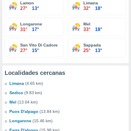
Lamon
Limana
27°
13°
32°
18°
Longarone
Mel
31°
17°
33°
18°
San Vito Di Cadore
Sappada
27°
15°
25°
13°
Localidades cercanas
Limana
(4.65 km)
Sedico
(9.83 km)
Mel
(13.04 km)
Puos D'alpago
(13.84 km)
Longarone
(15.46 km)
Farra D'alpago
(15.98 km)