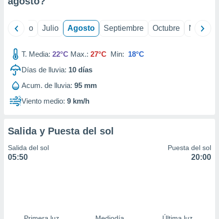
agosto
?
ados con el
 seleccionar
o.
yo
Junio
Julio
Agosto
Septiembre
Octubre
Noviemb
calización
precisa e
ión mediante
T. Media:
22°C
Max.:
27°C
Min:
18°C
Días de lluvia:
10
días
, publicidad
Acum. de lluvia:
95 mm
dos,
 publicidad
Viento medio:
9 km/h
,
ón de
 desarrollo
Salida y Puesta del sol
s.
Salida del sol
Puesta del sol
tros 1199
05:50
20:00
ios
Primera luz
Mediodía
Última luz