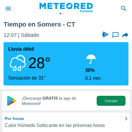
Tiempo en Somers - CT
privacidad
12:07
Sábado
...
o de
om.pa
com.pa) ha
Lluvia débil
ado por
28°
es para
ue la
 que se
30%
e calidad.
Sensación de 31°
0.1 mm
eder a este
ediante las
opciones:
¡Descarga
GRATIS
la app de
Instalar
ookies y
Meteored!
e forma
Por horas
d digital
Calor Húmedo Sofocante en las próximas horas
ada, basada