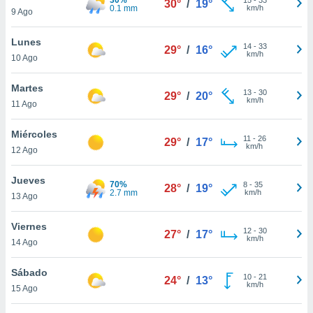
30°
/
19°
ublicidad y
0.1 mm
km/h
9 Ago
do en
Lunes
 mismo.
14
-
33
29°
/
16°
km/h
sultar más
10 Ago
 en nuestra
 Cookies
y
Martes
13
-
30
29°
/
20°
ualquier
km/h
11 Ago
ento
Miércoles
 botón
11
-
26
29°
/
17°
km/h
12 Ago
ación de
kies
 disponible
Jueves
70%
8
-
35
28°
/
19°
e nuestra
2.7 mm
km/h
13 Ago
.
Viernes
IVAMENTE,
12
-
30
27°
/
17°
km/h
14 Ago
as
Sábado
10
-
21
24°
/
13°
 a cookies
km/h
15 Ago
 no aceptar