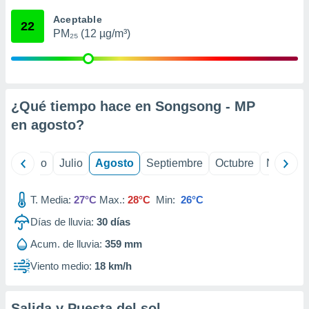
ados con el
 seleccionar
Aceptable
22
o.
PM₂₅ (12 µg/m³)
calización
precisa e
ión mediante
, publicidad
¿Qué tiempo hace en Songsong - MP
en
agosto
?
dos,
 publicidad
,
yo
Junio
Julio
Agosto
Septiembre
Octubre
Noviemb
ón de
 desarrollo
s.
T. Media:
27°C
Max.:
28°C
Min:
26°C
tros 1199
Días de lluvia:
30
días
ios
Acum. de lluvia:
359 mm
Viento medio:
18 km/h
Salida y Puesta del sol