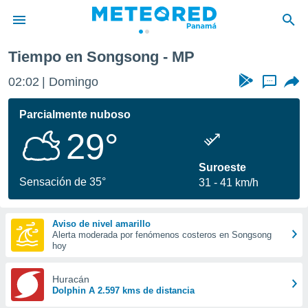
Tiempo en Songsong - MP
privacidad
02:02
Domingo
...
o de
om.pa
com.pa) ha
Parcialmente nuboso
ado por
29°
es para
ue la
 que se
Suroeste
e calidad.
Sensación de 35°
31
41 km/h
eder a este
ediante las
opciones:
Aviso de nivel amarillo
Alerta moderada por fenómenos costeros en Songsong
ookies y
hoy
e forma
Huracán
d digital
Dolphin A 2.597 kms de distancia
ada, basada