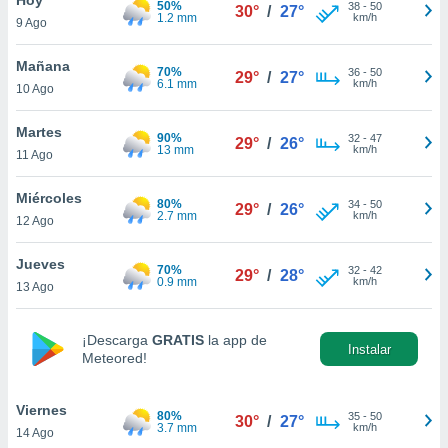
50%
ublicidad y
38
-
50
30°
/
27°
1.2 mm
km/h
9 Ago
do en
 mismo.
Mañana
70%
36
-
50
29°
/
27°
sultar más
6.1 mm
km/h
10 Ago
 en nuestra
 Cookies
y
Martes
90%
32
-
47
ualquier
29°
/
26°
13 mm
km/h
11 Ago
ento
 botón
Miércoles
80%
34
-
50
29°
/
26°
ación de
2.7 mm
km/h
12 Ago
kies
 disponible
Jueves
70%
32
-
42
e nuestra
29°
/
28°
0.9 mm
km/h
13 Ago
.
IVAMENTE,
¡Descarga
GRATIS
la app de
Instalar
Meteored!
as
 a cookies
Viernes
80%
35
-
50
30°
/
27°
3.7 mm
km/h
14 Ago
 no aceptar