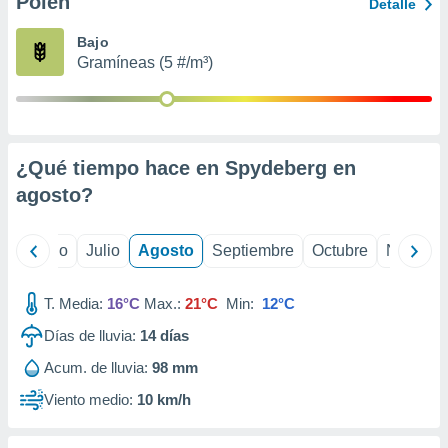
Polen
ados con el
Detalle
 seleccionar
o.
Bajo
Gramíneas (5 #/m³)
calización
precisa e
ión mediante
, publicidad
¿Qué tiempo hace en Spydeberg en
dos,
agosto
?
 publicidad
,
ón de
yo
Junio
Julio
Agosto
Septiembre
Octubre
Noviemb
 desarrollo
s.
T. Media:
16°C
Max.:
21°C
Min:
12°C
tros 1199
ios
Días de lluvia:
14
días
Acum. de lluvia:
98 mm
Viento medio:
10 km/h