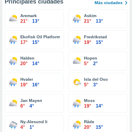
Principales ciudades
Más ciudades
Aremark
Askim
21°
13°
21°
13°
Ekofisk Oil Platform
Fredrikstad
17°
15°
19°
15°
Halden
Hopen
20°
14°
5°
2°
Hvaler
Isla del Oso
19°
16°
5°
3°
Jan Mayen
Moss
6°
4°
19°
14°
Ny-Alesund Ii
Råde
4°
1°
20°
15°