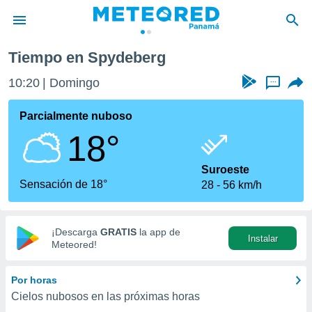
Tiempo en Spydeberg
privacidad
10:20
Domingo
...
o de
om.pa
com.pa) ha
Parcialmente nuboso
ado por
18°
es para
ue la
 que se
Suroeste
e calidad.
Sensación de 18°
28
56 km/h
eder a este
ediante las
opciones:
¡Descarga
GRATIS
la app de
Instalar
ookies y
Meteored!
e forma
Por horas
d digital
Cielos nubosos en las próximas horas
ada, basada