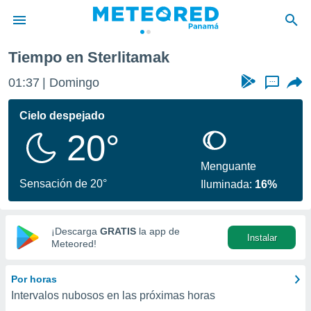
Tiempo en Sterlitamak
privacidad
01:37
Domingo
...
o de
om.pa
com.pa) ha
Cielo despejado
ado por
20°
es para
ue la
 que se
Menguante
e calidad.
Sensación de 20°
Iluminada:
16%
eder a este
ediante las
opciones:
¡Descarga
GRATIS
la app de
Instalar
ookies y
Meteored!
e forma
Por horas
d digital
Intervalos nubosos en las próximas horas
ada, basada