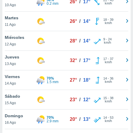
26°
/
17°
ublicidad y
0.2 mm
km/h
10 Ago
do en
Martes
 mismo.
18
-
39
26°
/
14°
km/h
sultar más
11 Ago
 en nuestra
 Cookies
y
Miércoles
9
-
24
28°
/
14°
ualquier
km/h
12 Ago
ento
Jueves
 botón
17
-
37
32°
/
17°
km/h
13 Ago
ación de
kies
 disponible
Viernes
70%
14
-
36
27°
/
18°
e nuestra
1.5 mm
km/h
14 Ago
.
Sábado
IVAMENTE,
15
-
38
23°
/
12°
km/h
15 Ago
as
Domingo
70%
14
-
53
20°
/
13°
 a cookies
2.9 mm
km/h
16 Ago
 no aceptar