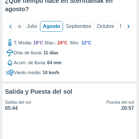
¿Qué tiempo hace en Sterlitamak en
ados con el
 seleccionar
agosto
?
o.
calización
yo
Junio
Julio
Agosto
Septiembre
Octubre
Noviemb
precisa e
ión mediante
T. Media:
18°C
Max.:
24°C
Min:
12°C
, publicidad
Días de lluvia:
11
días
dos,
Acum. de lluvia:
64 mm
 publicidad
,
Viento medio:
10 km/h
ón de
 desarrollo
s.
Salida y Puesta del sol
tros 1199
Salida del sol
Puesta del sol
ios
05:44
20:57