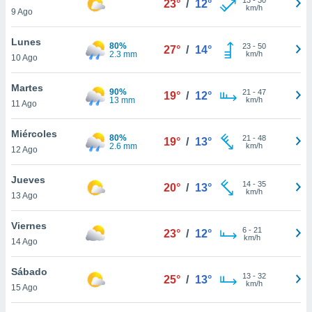
23°
/
12°
ublicidad y
km/h
9 Ago
do en
Lunes
 mismo.
80%
23
-
50
27°
/
14°
2.3 mm
km/h
sultar más
10 Ago
 en nuestra
 Cookies
y
Martes
90%
21
-
47
19°
/
12°
ualquier
13 mm
km/h
11 Ago
ento
Miércoles
 botón
80%
21
-
48
19°
/
13°
2.6 mm
km/h
12 Ago
ación de
kies
 disponible
Jueves
14
-
35
20°
/
13°
e nuestra
km/h
13 Ago
.
Viernes
IVAMENTE,
6
-
21
23°
/
12°
km/h
14 Ago
as
Sábado
13
-
32
25°
/
13°
 a cookies
km/h
15 Ago
 no aceptar