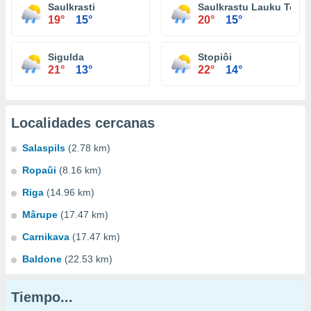
Saulkrasti
Saulkrastu Lauku Terito
19°
15°
20°
15°
Sigulda
Stopiôi
21°
13°
22°
14°
Localidades cercanas
Salaspils
(2.78 km)
Ropaûi
(8.16 km)
Riga
(14.96 km)
Mârupe
(17.47 km)
Carnikava
(17.47 km)
Baldone
(22.53 km)
Tiempo...