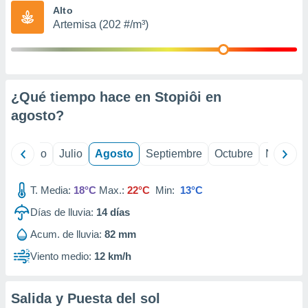
ados con el
Alto
 seleccionar
Artemisa (202 #/m³)
o.
calización
precisa e
ión mediante
¿Qué tiempo hace en Stopiôi en
, publicidad
agosto
?
dos,
 publicidad
,
yo
Junio
Julio
Agosto
Septiembre
Octubre
Noviemb
ón de
 desarrollo
T. Media:
18°C
Max.:
22°C
Min:
13°C
s.
Días de lluvia:
14
días
tros 1199
ios
Acum. de lluvia:
82 mm
Viento medio:
12 km/h
Salida y Puesta del sol