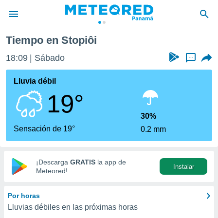
Tiempo en Stopiôi
privacidad
18:09
Sábado
...
o de
om.pa
com.pa) ha
Lluvia débil
ado por
19°
es para
ue la
 que se
30%
e calidad.
Sensación de 19°
0.2 mm
eder a este
ediante las
opciones:
¡Descarga
GRATIS
la app de
Instalar
ookies y
Meteored!
e forma
Por horas
d digital
Lluvias débiles en las próximas horas
ada, basada