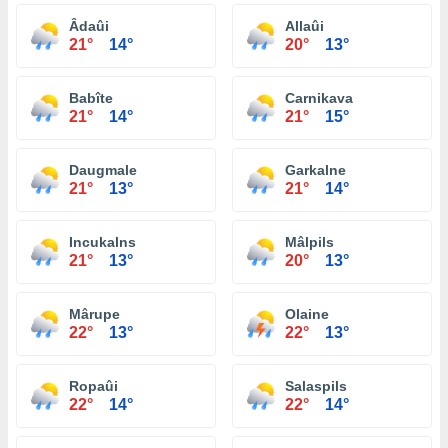
Âdaûi
Allaûi
21°
14°
20°
13°
Babîte
Carnikava
21°
14°
21°
15°
Daugmale
Garkalne
21°
13°
21°
14°
Incukalns
Mâlpils
21°
13°
20°
13°
Mârupe
Olaine
22°
13°
22°
13°
Ropaûi
Salaspils
22°
14°
22°
14°