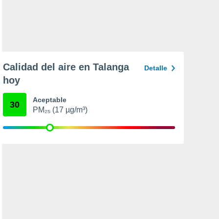
Calidad del aire en Talanga
Detalle
hoy
Aceptable
30
PM₂₅ (17 µg/m³)