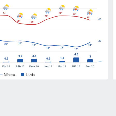
32°
32°
31°
30°
30°
40
28°
28°
20
20°
20°
19°
19°
18°
18°
17°
4.8
3.4
3.2
3
1.4
0.9
0.9
mm
Vie
14
Sáb
15
Dom
16
Lun
17
Mar
18
Mié
19
Jue
20
Mínima
Lluvia