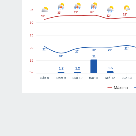
35
33°
33°
33°
32°
32°
31°
30
25
20
21°
21°
20°
20°
20°
11
18°
15
1.5
1.2
1.2
°C
Sáb
8
Dom
9
Lun
10
Mar
11
Mié
12
Jue
13
Máxima