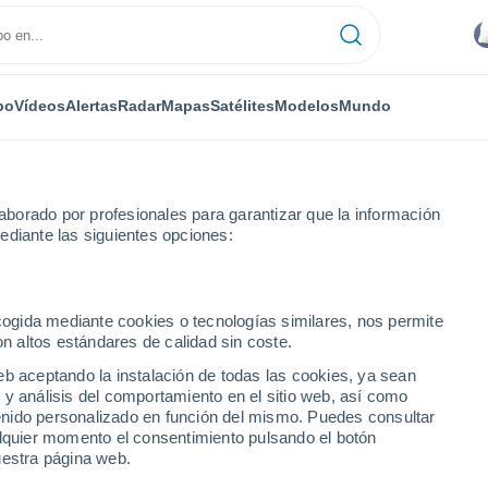
po
Vídeos
Alertas
Radar
Mapas
Satélites
Modelos
Mundo
borado por profesionales para garantizar que la información
ediante las siguientes opciones:
ecogida mediante cookies o tecnologías similares, nos permite
on altos estándares de calidad sin coste.
eb aceptando la instalación de todas las cookies, ya sean
 y análisis del comportamiento en el sitio web, así como
...
ntenido personalizado en función del mismo. Puedes consultar
alquier momento el consentimiento pulsando el botón
Por horas
uestra página web.
Cielos cubiertos en las próximas
horas