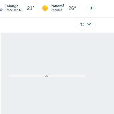
Talanga
Panamá
David
21°
26°
Francisco Morazán
Panamá
Chiriquí
°C