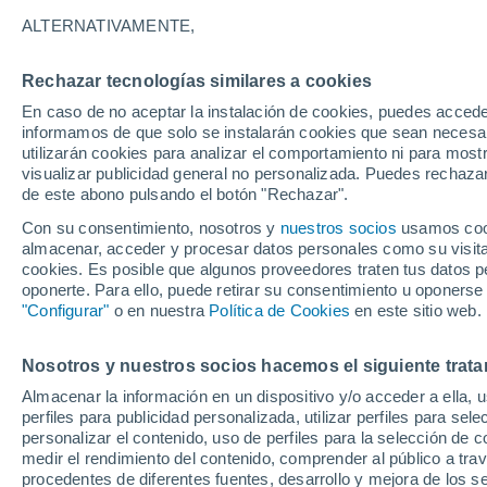
21°
ALTERNATIVAMENTE,
Rechazar tecnologías similares a cookies
Menguant
En caso de no aceptar la instalación de cookies, puedes accede
Iluminada
Sensación de 21°
informamos de que solo se instalarán cookies que sean necesari
utilizarán cookies para analizar el comportamiento ni para most
visualizar publicidad general no personalizada. Puedes rechazar
de este abono pulsando el botón "Rechazar".
Tiempo 1 - 7 días
Mapa de lluvia
Radar de lluvia
S
Con su consentimiento, nosotros y
nuestros socios
usamos cooki
almacenar, acceder y procesar datos personales como su visita e
cookies. Es posible que algunos proveedores traten tus datos pe
oponerte. Para ello, puede retirar su consentimiento u oponerse
Mañana
Lunes
Hoy
"Configurar"
o en nuestra
Política de Cookies
en este sitio web.
9 Ago
10 Ago
8 Ago
Nosotros y nuestros socios hacemos el siguiente trata
Almacenar la información en un dispositivo y/o acceder a ella, 
70%
70%
perfiles para publicidad personalizada, utilizar perfiles para sele
1.2 mm
1.2 mm
personalizar el contenido, uso de perfiles para la selección de c
33°
/
18°
33°
/
20°
31°
/
21°
medir el rendimiento del contenido, comprender al público a tra
procedentes de diferentes fuentes, desarrollo y mejora de los se