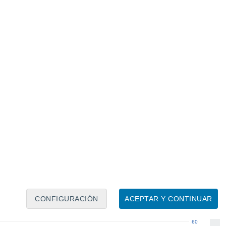
Calendario lunar
Lun
Mar
Mié
Jue
Vie
Sáb
Dom
8
9
10
11
12
13
14
15
16
17
18
19
20
21
CONFIGURACIÓN
ACEPTAR Y CONTINUAR
60