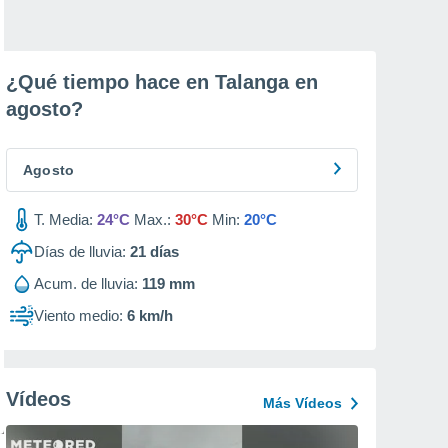
¿Qué tiempo hace en Talanga en
agosto
?
Agosto
T. Media:
24°C
Max.:
30°C
Min:
20°C
Días de lluvia:
21
días
Acum. de lluvia:
119 mm
Viento medio:
6 km/h
Vídeos
Más Vídeos