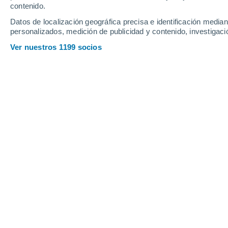
contenido.
20
-
48
km/h
22
-
50
km/h
19
19
-
45
km/h
Datos de localización geográfica precisa e identificación mediant
personalizados, medición de publicidad y contenido, investigació
Tiempo en Talanga hoy
, 8 de agosto
Ver nuestros 1199 socios
Nubes y claros
21°
05:00
Sensación T.
21°
Parcialmente n
21°
06:00
Sensación T.
21°
Cubierto
24°
08:00
Sensación T.
25°
Cubierto
28°
11:00
Sensación T.
29°
Cubierto
30°
14:00
Sensación T.
30°