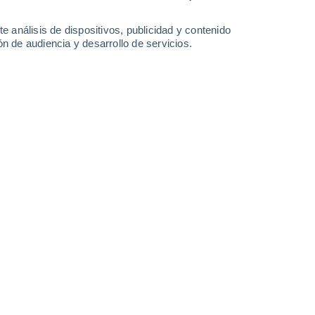
-
49
km/h
19
-
43
km/h
18
-
43
km/h
20
-
51
km/h
e análisis de dispositivos, publicidad y contenido
n de audiencia y desarrollo de servicios.
Noreste
0 Bajo
3
-
14 km/h
FPS:
no
uboso
Noreste
0 Bajo
2
-
11 km/h
FPS:
no
Este
2 Bajo
12
-
29 km/h
FPS:
no
Este
5 Medio
17
-
43 km/h
FPS:
6-10
Este
7 Alto
16
-
43 km/h
FPS:
15-25