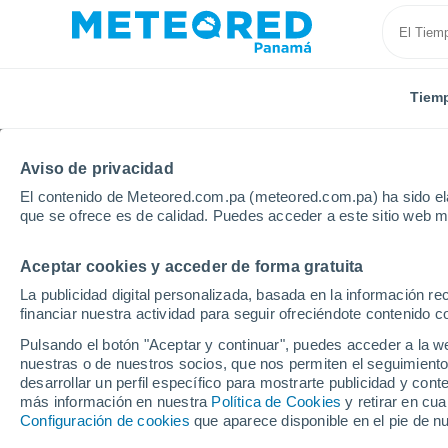
Tiem
Aviso de privacidad
El contenido de Meteored.com.pa (meteored.com.pa) ha sido ela
que se ofrece es de calidad. Puedes acceder a este sitio web m
Aceptar cookies y acceder de forma gratuita
Inicio
Honduras
Francisco Morazán
Talanga
La publicidad digital personalizada, basada en la información r
financiar nuestra actividad para seguir ofreciéndote contenido c
Tiempo en Talanga
Pulsando el botón "Aceptar y continuar", puedes acceder a la w
nuestras o de nuestros socios, que nos permiten el seguimiento
04:54
Sábado
desarrollar un perfil específico para mostrarte publicidad y co
más información en nuestra
Política de Cookies
y retirar en cu
Configuración de cookies
que aparece disponible en el pie de n
Nubes y claros