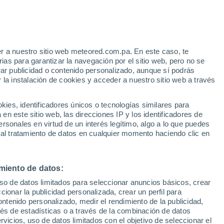
e
r a nuestro sitio web meteored.com.pa. En este caso, te
:
21%
as para garantizar la navegación por el sitio web, pero no se
rar publicidad o contenido personalizado, aunque sí podrás
 la instalación de cookies y acceder a nuestro sitio web a través
atélites
Modelos
es, identificadores únicos o tecnologías similares para
n este sitio web, las direcciones IP y los identificadores de
rsonales en virtud de un interés legítimo, algo a lo que puedes
 al tratamiento de datos en cualquier momento haciendo clic en
Martes
Miércoles
Jueves
Viernes
11 Ago
12 Ago
13 Ago
14 Ago
miento de datos:
uso de datos limitados para seleccionar anuncios básicos, crear
90%
80%
70%
ccionar la publicidad personalizada, crear un perfil para
11 mm
1.5 mm
0.9 mm
ontenido personalizado, medir el rendimiento de la publicidad,
33°
/
20°
32°
/
20°
32°
/
21°
32°
/
20°
vés de estadísticas o a través de la combinación de datos
rvicios, uso de datos limitados con el objetivo de seleccionar el