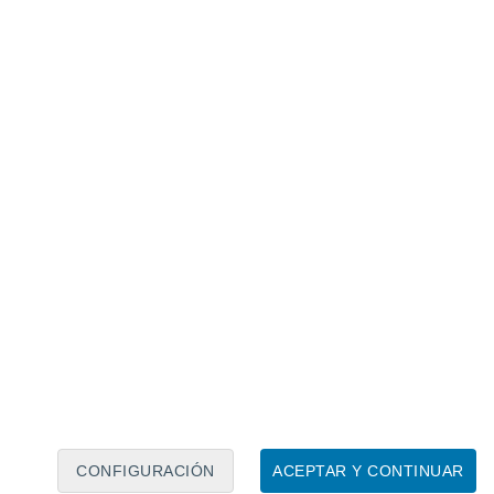
Calendario lunar
Lun
Mar
Mié
Jue
Vie
Sáb
Dom
8
9
10
11
12
13
14
15
16
17
18
19
20
21
CONFIGURACIÓN
ACEPTAR Y CONTINUAR
100