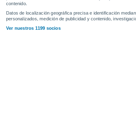
contenido.
26
-
52
km/h
14
-
29
km/h
10
16
-
35
km/h
Datos de localización geográfica precisa e identificación mediant
personalizados, medición de publicidad y contenido, investigació
Tiempo en Teguldet hoy
, 8 de agosto
Ver nuestros 1199 socios
Cubierto
18°
15:00
Sensación T.
18
Cubierto
18°
16:00
Sensación T.
18
Parcialmente 
17°
17:00
Sensación T.
17
Nubes y claro
17°
18:00
Sensación T.
17
Nubes y claro
17°
19:00
Sensación T.
17