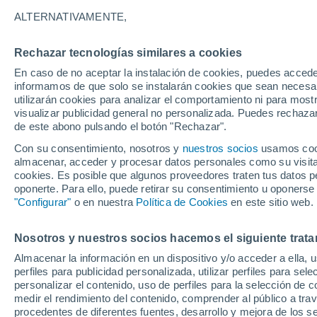
18°
ALTERNATIVAMENTE,
Rechazar tecnologías similares a cookies
Oeste
En caso de no aceptar la instalación de cookies, puedes accede
Sensación de 18°
15
-
33 km
informamos de que solo se instalarán cookies que sean necesari
utilizarán cookies para analizar el comportamiento ni para most
visualizar publicidad general no personalizada. Puedes rechazar
de este abono pulsando el botón "Rechazar".
Tiempo 1 - 7 días
Mapa de lluvia
Radar de lluvia
S
Con su consentimiento, nosotros y
nuestros socios
usamos cooki
almacenar, acceder y procesar datos personales como su visita e
cookies. Es posible que algunos proveedores traten tus datos pe
oponerte. Para ello, puede retirar su consentimiento u oponerse
Mañana
Lunes
Hoy
"Configurar"
o en nuestra
Política de Cookies
en este sitio web.
9 Ago
10 Ago
8 Ago
Nosotros y nuestros socios hacemos el siguiente trata
Almacenar la información en un dispositivo y/o acceder a ella, 
90%
perfiles para publicidad personalizada, utilizar perfiles para sele
11 mm
personalizar el contenido, uso de perfiles para la selección de c
20°
/
10°
21°
/
11°
18°
/
12°
medir el rendimiento del contenido, comprender al público a tra
procedentes de diferentes fuentes, desarrollo y mejora de los se