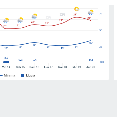
75
26°
24°
23°
23°
22°
21°
21°
50
15°
14°
25
14°
13°
13°
13°
13°
3.2
0.3
0.4
0.3
mm
Vie
14
Sáb
15
Dom
16
Lun
17
Mar
18
Mié
19
Jue
20
Mínima
Lluvia