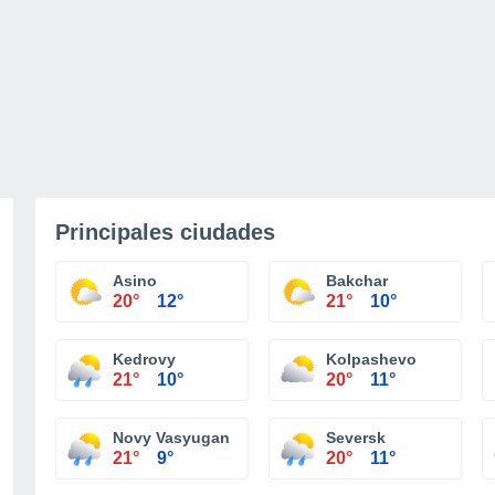
Principales ciudades
Asino
Bakchar
20°
12°
21°
10°
Kedrovy
Kolpashevo
21°
10°
20°
11°
Novy Vasyugan
Seversk
21°
9°
20°
11°