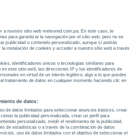
r a nuestro sitio web meteored.com.pa. En este caso, te
/h
as para garantizar la navegación por el sitio web, pero no se
rar publicidad o contenido personalizado, aunque sí podrás
 la instalación de cookies y acceder a nuestro sitio web a través
atélites
Modelos
es, identificadores únicos o tecnologías similares para
n este sitio web, las direcciones IP y los identificadores de
rsonales en virtud de un interés legítimo, algo a lo que puedes
 al tratamiento de datos en cualquier momento haciendo clic en
Martes
Miércoles
Jueves
Viernes
11 Ago
12 Ago
13 Ago
14 Ago
miento de datos:
uso de datos limitados para seleccionar anuncios básicos, crear
60%
60%
ccionar la publicidad personalizada, crear un perfil para
0.5 mm
3.2 mm
ontenido personalizado, medir el rendimiento de la publicidad,
24°
/
10°
25°
/
12°
26°
/
14°
21°
/
13°
vés de estadísticas o a través de la combinación de datos
rvicios, uso de datos limitados con el objetivo de seleccionar el