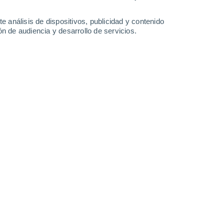
-
21
km/h
13
-
31
km/h
10
-
23
km/h
6
-
29
km/h
e análisis de dispositivos, publicidad y contenido
n de audiencia y desarrollo de servicios.
Oeste
2 Bajo
°
15
-
33 km/h
FPS:
no
Oeste
1 Bajo
°
16
-
35 km/h
FPS:
no
nuboso
Oeste
1 Bajo
°
15
-
35 km/h
FPS:
no
s
Oeste
1 Bajo
°
12
-
32 km/h
FPS:
no
s
Oeste
0 Bajo
°
9
-
26 km/h
FPS:
no