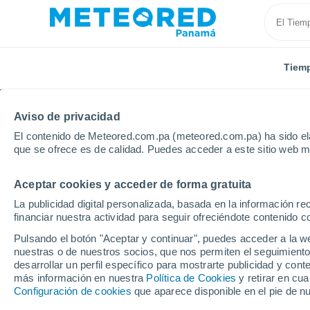
Tiem
Aviso de privacidad
El contenido de Meteored.com.pa (meteored.com.pa) ha sido ela
que se ofrece es de calidad. Puedes acceder a este sitio web m
Aceptar cookies y acceder de forma gratuita
Inicio
Rusia
Óblast de Tomsk
Teguldet
La publicidad digital personalizada, basada en la información r
financiar nuestra actividad para seguir ofreciéndote contenido c
Tiempo en Teguldet
Pulsando el botón "Aceptar y continuar", puedes acceder a la w
nuestras o de nuestros socios, que nos permiten el seguimiento
15:23
Sábado
desarrollar un perfil específico para mostrarte publicidad y co
más información en nuestra
Política de Cookies
y retirar en cu
Configuración de cookies
que aparece disponible en el pie de n
Cubierto