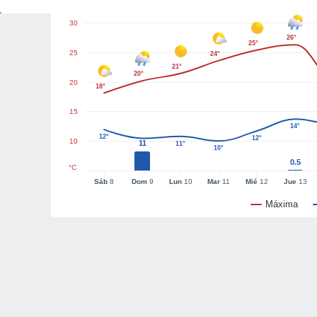
30
26°
25°
25
24°
21°
20°
20
18°
15
14°
12°
12°
10
11
11°
10°
0.5
°C
Sáb
8
Dom
9
Lun
10
Mar
11
Mié
12
Jue
13
Máxima