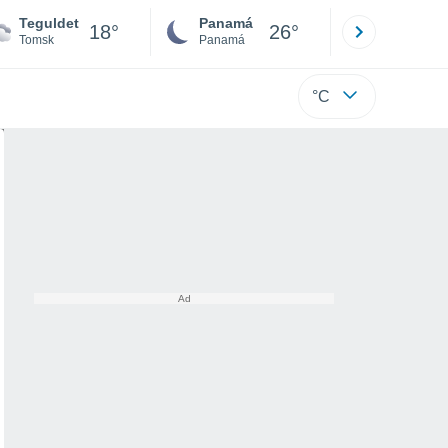
Teguldet
Panamá
David
18°
26°
Tomsk
Panamá
Chiriquí
°C