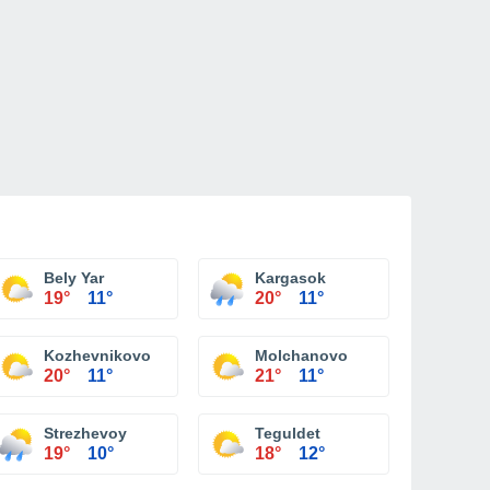
Bely Yar
Kargasok
19°
11°
20°
11°
Kozhevnikovo
Molchanovo
20°
11°
21°
11°
Strezhevoy
Teguldet
19°
10°
18°
12°