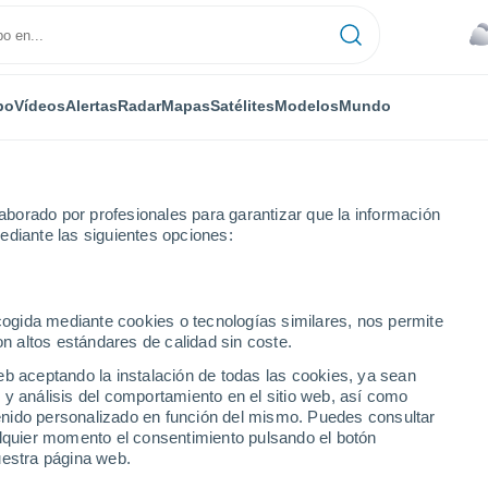
po
Vídeos
Alertas
Radar
Mapas
Satélites
Modelos
Mundo
borado por profesionales para garantizar que la información
ediante las siguientes opciones:
ecogida mediante cookies o tecnologías similares, nos permite
on altos estándares de calidad sin coste.
eb aceptando la instalación de todas las cookies, ya sean
 y análisis del comportamiento en el sitio web, así como
...
ntenido personalizado en función del mismo. Puedes consultar
alquier momento el consentimiento pulsando el botón
Por horas
uestra página web.
Cielos cubiertos en las próximas
horas