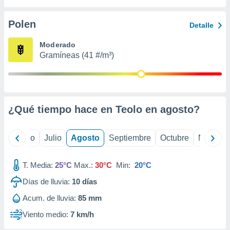
ados con el
 seleccionar
o.
Polen
Detalle
calización
Moderado
precisa e
Gramíneas (41 #/m³)
ión mediante
, publicidad
dos,
 publicidad
¿Qué tiempo hace en Teolo en
agosto
?
,
ón de
 desarrollo
yo
Junio
Julio
Agosto
Septiembre
Octubre
Noviemb
s.
tros 1199
T. Media:
25°C
Max.:
30°C
Min:
20°C
ios
Días de lluvia:
10
días
Acum. de lluvia:
85 mm
Viento medio:
7 km/h