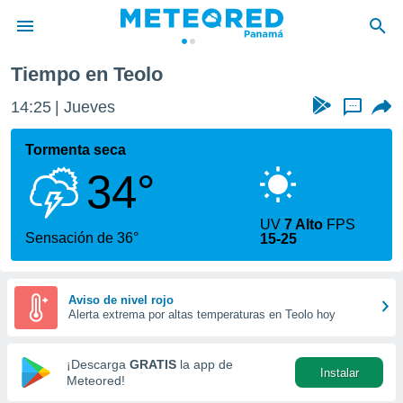
Tiempo en Teolo
privacidad
14:25
Jueves
...
o de
om.pa
com.pa) ha
Tormenta seca
ado por
34°
es para
ue la
 que se
UV
7 Alto
FPS
e calidad.
Sensación de 36°
15-25
eder a este
ediante las
opciones:
Aviso de nivel rojo
Alerta extrema por altas temperaturas en Teolo hoy
ookies y
e forma
¡Descarga
GRATIS
la app de
Instalar
d digital
Meteored!
ada, basada