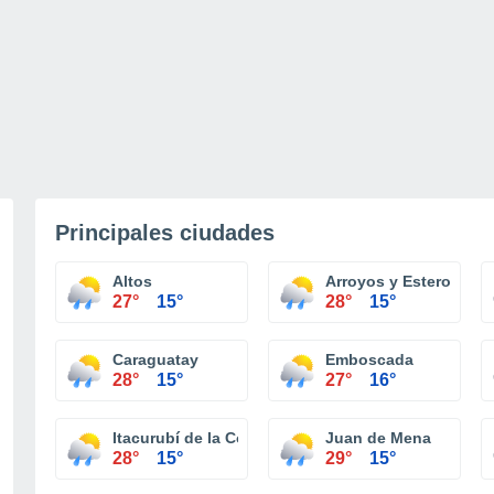
Principales ciudades
Altos
Arroyos y Esteros
27°
15°
28°
15°
Caraguatay
Emboscada
28°
15°
27°
16°
Itacurubí de la Cordillera
Juan de Mena
28°
15°
29°
15°