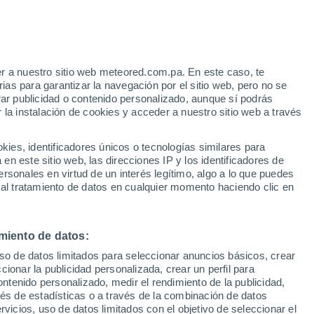
Aviso de nivel naranja
Alerta importante por tormenta en
Tobatí hoy
r a nuestro sitio web meteored.com.pa. En este caso, te
Riesgo de tormentas
as para garantizar la navegación por el sitio web, pero no se
La próxima madrugada
rar publicidad o contenido personalizado, aunque sí podrás
 la instalación de cookies y acceder a nuestro sitio web a través
atélites
Modelos
es, identificadores únicos o tecnologías similares para
n este sitio web, las direcciones IP y los identificadores de
rsonales en virtud de un interés legítimo, algo a lo que puedes
 al tratamiento de datos en cualquier momento haciendo clic en
Sábado
Domingo
Lunes
Martes
15 Ago
16 Ago
17 Ago
18 Ago
miento de datos:
uso de datos limitados para seleccionar anuncios básicos, crear
ccionar la publicidad personalizada, crear un perfil para
ontenido personalizado, medir el rendimiento de la publicidad,
28°
/
15°
31°
/
16°
20°
/
12°
24°
/
10°
vés de estadísticas o a través de la combinación de datos
rvicios, uso de datos limitados con el objetivo de seleccionar el