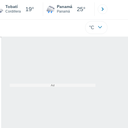
Tobatí
Panamá
David
19°
25°
Cordillera
Panamá
Chiriquí
°C