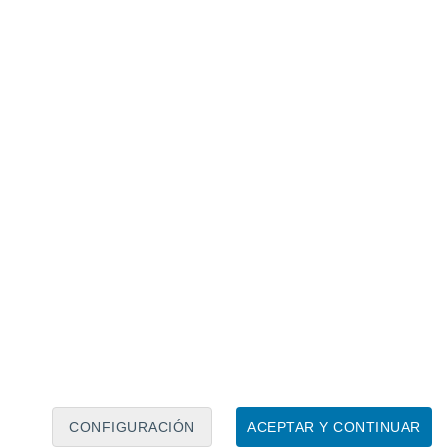
Calendario lunar
Lun
Mar
Mié
Jue
Vie
Sáb
Dom
5
6
7
8
9
10
11
12
13
14
15
16
17
18
CONFIGURACIÓN
ACEPTAR Y CONTINUAR
300