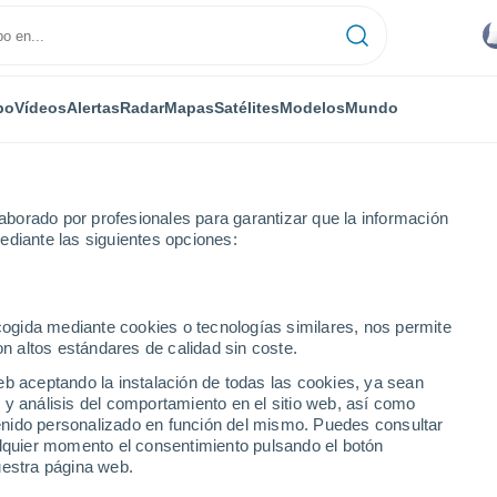
po
Vídeos
Alertas
Radar
Mapas
Satélites
Modelos
Mundo
borado por profesionales para garantizar que la información
ediante las siguientes opciones:
semana
ecogida mediante cookies o tecnologías similares, nos permite
on altos estándares de calidad sin coste.
 días
eb aceptando la instalación de todas las cookies, ya sean
 y análisis del comportamiento en el sitio web, así como
...
ntenido personalizado en función del mismo. Puedes consultar
alquier momento el consentimiento pulsando el botón
Por horas
uestra página web.
Riesgo de tormentas en las
próximas horas