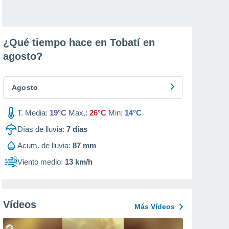
¿Qué tiempo hace en Tobatí en
agosto
?
Agosto
T. Media:
19°C
Max.:
26°C
Min:
14°C
Días de lluvia:
7
días
Acum. de lluvia:
87 mm
Viento medio:
13 km/h
Vídeos
Más Vídeos