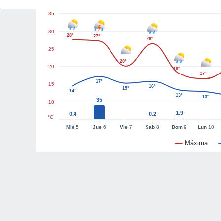
35
30
28°
27°
26°
25
20°
20
18°
17°
17°
15
16°
15°
14°
13°
13°
35
10
1.9
0.4
0.2
°C
Mié
5
Jue
6
Vie
7
Sáb
8
Dom
9
Lun
10
Máxima