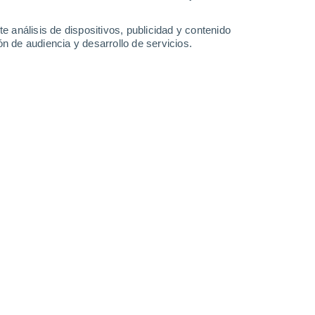
-
22
km/h
23
-
49
km/h
19
-
47
km/h
13
-
30
km/h
e análisis de dispositivos, publicidad y contenido
n de audiencia y desarrollo de servicios.
Suroeste
0 Bajo
°
9
-
16 km/h
FPS:
no
Suroeste
0 Bajo
°
9
-
17 km/h
FPS:
no
Suroeste
0 Bajo
°
9
-
18 km/h
FPS:
no
Suroeste
1 Bajo
°
12
-
23 km/h
FPS:
no
Suroeste
2 Bajo
°
15
-
27 km/h
FPS:
no