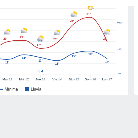
31°
28°
200
21°
20°
20°
20°
17°
100
16°
15°
14°
13°
12°
12°
11°
0.4
mm
Mar
11
Mié
12
Jue
13
Vie
14
Sáb
15
Dom
16
Lun
17
Mínima
Lluvia