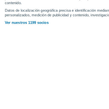
contenido.
14
-
31
km/h
10
-
18
km/h
11
15
-
31
km/h
Datos de localización geográfica precisa e identificación mediant
personalizados, medición de publicidad y contenido, investigació
Miércoles, 12 de agosto
Ver nuestros 1199 socios
Cubierto
15°
03:00
Sensación T.
15
Cubierto
15°
06:00
Sensación T.
15
Cubierto
15°
09:00
Sensación T.
15
Cubierto
17°
12:00
Sensación T.
17
Cubierto
19°
15:00
Sensación T.
19