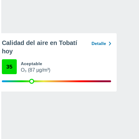
Calidad del aire en Tobatí
Detalle
hoy
Aceptable
35
O₃ (87 µg/m³)