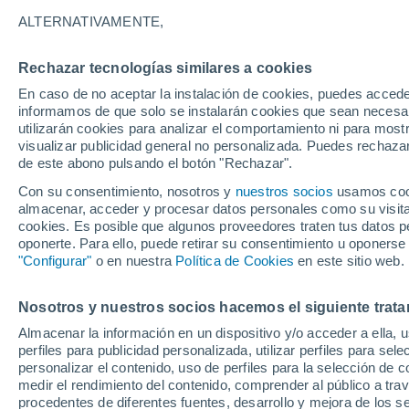
19°
ALTERNATIVAMENTE,
Rechazar tecnologías similares a cookies
30%
En caso de no aceptar la instalación de cookies, puedes accede
Sensación de 19°
0.1 mm
informamos de que solo se instalarán cookies que sean necesari
utilizarán cookies para analizar el comportamiento ni para most
visualizar publicidad general no personalizada. Puedes rechazar
de este abono pulsando el botón "Rechazar".
Tiempo 1 - 7 días
Mapa de lluvia
Radar de lluvia
S
Con su consentimiento, nosotros y
nuestros socios
usamos cooki
almacenar, acceder y procesar datos personales como su visita e
cookies. Es posible que algunos proveedores traten tus datos pe
oponerte. Para ello, puede retirar su consentimiento u oponerse
Jueves
Viernes
Miércoles
"Configurar"
o en nuestra
Política de Cookies
en este sitio web.
13 Ago
14 Ago
12 Ago
Nosotros y nuestros socios hacemos el siguiente trata
Almacenar la información en un dispositivo y/o acceder a ella, 
50%
perfiles para publicidad personalizada, utilizar perfiles para sele
0.4 mm
personalizar el contenido, uso de perfiles para la selección de c
17°
/
13°
20°
/
11°
21°
/
14°
medir el rendimiento del contenido, comprender al público a tra
procedentes de diferentes fuentes, desarrollo y mejora de los se