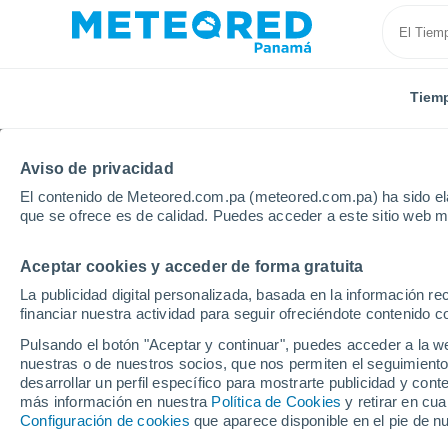
Tiem
Aviso de privacidad
El contenido de Meteored.com.pa (meteored.com.pa) ha sido ela
que se ofrece es de calidad. Puedes acceder a este sitio web m
Aceptar cookies y acceder de forma gratuita
Inicio
Paraguay
Cordillera
Tobatí
Próxima 
La publicidad digital personalizada, basada en la información r
financiar nuestra actividad para seguir ofreciéndote contenido c
Tiempo en Tobatí 8 - 14
Pulsando el botón "Aceptar y continuar", puedes acceder a la w
nuestras o de nuestros socios, que nos permiten el seguimiento
23:11
Miércoles
desarrollar un perfil específico para mostrarte publicidad y co
más información en nuestra
Política de Cookies
y retirar en cu
Configuración de cookies
que aparece disponible en el pie de n
Lluvia débil